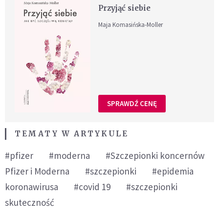
Przyjąć siebie
Maja Komasińska-Moller
SPRAWDŹ CENĘ
TEMATY W ARTYKULE
#pfizer
#moderna
#Szczepionki koncernów
Pfizer i Moderna
#szczepionki
#epidemia
koronawirusa
#covid 19
#szczepionki
skuteczność