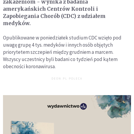
zakażeniom - wynika z badania
amerykańskich Centrów Kontroli i
Zapobiegania Chorób (CDC) z udziałem
medyków.
Opublikowane w poniedziałek studium CDC wzięło pod
uwagę grupę 4 tys. medyków i innych osób objętych
priorytetem szczepień między grudniem a marcem.
Wszyscy uczestnicy byli badani co tydzień pod kątem
obecności koronawirusa.
DEON.PL POLECA