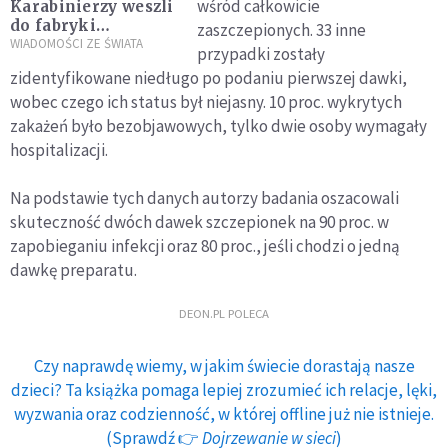
wśród całkowicie
Karabinierzy weszli
do fabryki
zaszczepionych. 33 inne
szczepionki firmy
WIADOMOŚCI ZE ŚWIATA
przypadki zostały
AstraZeneca w
zidentyfikowane niedługo po podaniu pierwszej dawki,
Rzymie
wobec czego ich status był niejasny. 10 proc. wykrytych
zakażeń było bezobjawowych, tylko dwie osoby wymagały
hospitalizacji.
Na podstawie tych danych autorzy badania oszacowali
skuteczność dwóch dawek szczepionek na 90 proc. w
zapobieganiu infekcji oraz 80 proc., jeśli chodzi o jedną
dawkę preparatu.
DEON.PL POLECA
Czy naprawdę wiemy, w jakim świecie dorastają nasze
dzieci? Ta książka pomaga lepiej zrozumieć ich relacje, lęki,
wyzwania oraz codzienność, w której offline już nie istnieje.
(Sprawdź 👉
Dojrzewanie w sieci
)