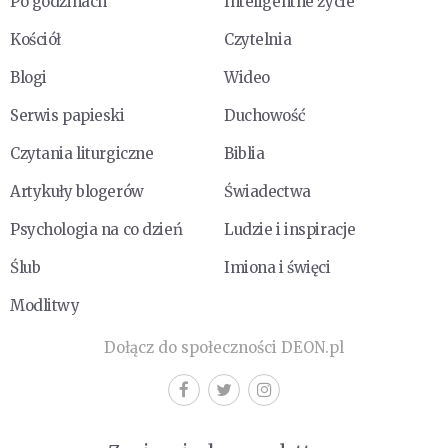
Po godzinach
Inteligentne życie
Kościół
Czytelnia
Blogi
Wideo
Serwis papieski
Duchowość
Czytania liturgiczne
Biblia
Artykuły blogerów
Świadectwa
Psychologia na co dzień
Ludzie i inspiracje
Ślub
Imiona i święci
Modlitwy
Dołącz do społeczności DEON.pl