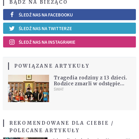
BĄDŹ NA BIEŻĄCO
ŚLEDŹ NAS NA FACEBOOKU
ŚLEDŹ NAS NA TWITTERZE
ŚLEDŹ NAS NA INSTAGRAMIE
POWIĄZANE ARTYKUŁY
Tragedia rodziny z 13 dzieci.
Rodzice zmarli w odstępie
dziewięciu dni
ŚWIAT
REKOMENDOWANE DLA CIEBIE /
POLECANE ARTYKUŁY