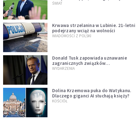
Muska
ŚWIAT
Krwawa strzelanina w Lubinie. 21-letni
podejrzany wciąż na wolności
WIADOMOŚCI Z POLSKI
Donald Tusk zapowiada uznawanie
zagranicznych związków
jednopłciowych. "Państwo oblało ten
WYDARZENIA
test"
Dolina Krzemowa puka do Watykanu.
Dlaczego giganci AI słuchają księży?
KOŚCIÓŁ