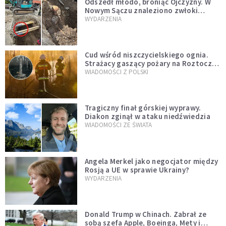
Odszedł młodo, broniąc Ojczyzny. W
Nowym Sączu znaleziono zwłoki
mężczyzny z czasów potopu
WYDARZENIA
szwedzkiego
Cud wśród niszczycielskiego ognia.
Strażacy gaszący pożary na Roztoczu
opublikowali niezwykłe zdjęcie
WIADOMOŚCI Z POLSKI
Tragiczny finał górskiej wyprawy.
Diakon zginął w ataku niedźwiedzia
WIADOMOŚCI ZE ŚWIATA
Angela Merkel jako negocjator między
Rosją a UE w sprawie Ukrainy?
WYDARZENIA
Donald Trump w Chinach. Zabrał ze
sobą szefa Apple, Boeinga, Mety i