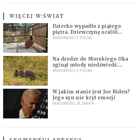
WIĘCEJ W:
ŚWIAT
Dziecko wypadło z piątego
piętra. Dziewczynę ocalili
sąsiedzi
WIADOMOŚCI Z POLSKI
Na drodze do Morskiego Oka
zginął młody niedźwiedź.
Sprawę bada Policja i TPN
WIADOMOŚCI Z POLSKI
W jakim stanie jest Joe Biden?
Jego syn nie krył emocji
WIADOMOŚCI ZE ŚWIATA