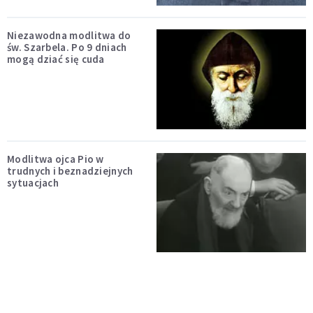
Niezawodna modlitwa do
św. Szarbela. Po 9 dniach
mogą dziać się cuda
Modlitwa ojca Pio w
trudnych i beznadziejnych
sytuacjach