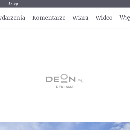
g
Sklep
Wię
darzenia
Komentarze
Wiara
Wideo