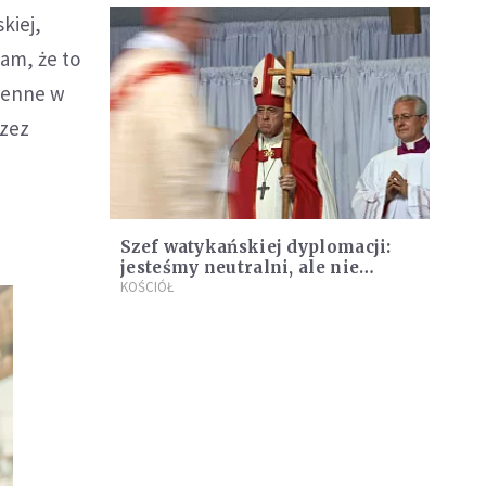
kiej,
am, że to
ojenne w
rzez
Szef watykańskiej dyplomacji:
jesteśmy neutralni, ale nie
obojętni etycznie
KOŚCIÓŁ