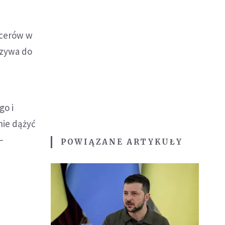
icerów w
Wzywa do
go i
nie dążyć
–
POWIĄZANE ARTYKUŁY