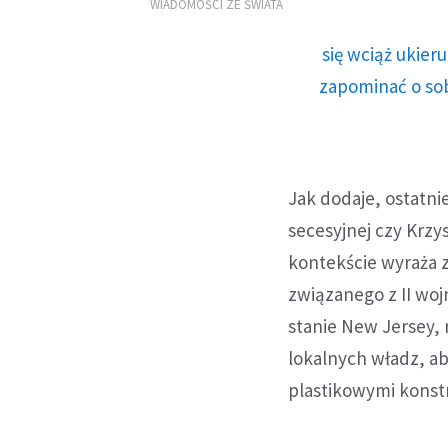
przekazanie swoich mediów
WIADOMOŚCI ZE ŚWIATA
państwu
się wciąż ukie
zapominać o sob
Jak dodaje, ostatni
secesyjnej czy Krzy
kontekście wyraża 
związanego z II woj
stanie New Jersey, 
lokalnych władz, a
plastikowymi konst