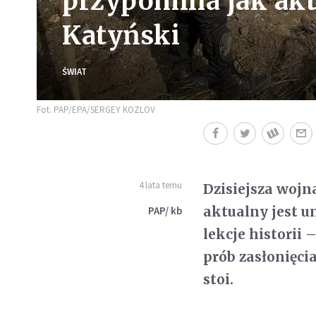
przypomina jak akt
Katyński
ŚWIAT
Fot. PAP/EPA/SERGEY KOZLOV
4 lata temu
Dzisiejsza woj
aktualny jest u
PAP/ kb
lekcje historii 
prób zasłonięci
stoi.