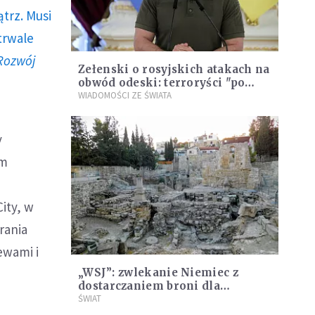
trz. Musi
trwale
Rozwój
Zełenski o rosyjskich atakach na
obwód odeski: terroryści "po
prostu chcieli sobie postrzelać"
WIADOMOŚCI ZE ŚWIATA
y
ym
ity, w
rania
ewami i
„WSJ”: zwlekanie Niemiec z
dostarczaniem broni dla
Ukrainy to „hańba”
ŚWIAT