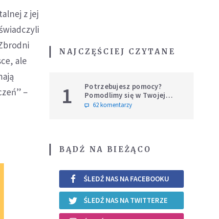
lnej z jej
świadczyli
 Zbrodni
NAJCZĘŚCIEJ CZYTANE
ce, ale
mają
Potrzebujesz pomocy?
1
czeń” –
Pomodlimy się w Twojej
intencji
62 komentarzy
BĄDŹ NA BIEŻĄCO
ŚLEDŹ NAS NA FACEBOOKU
ŚLEDŹ NAS NA TWITTERZE