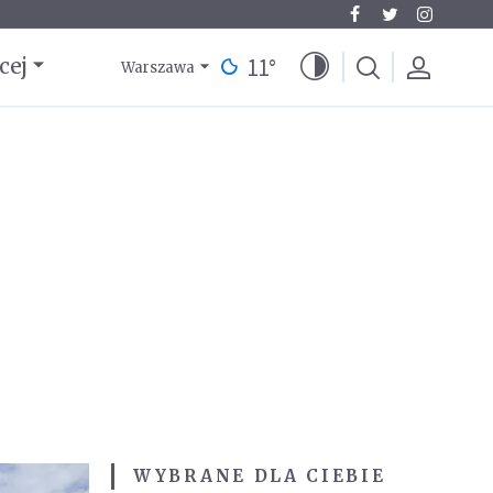
11
°
cej
Warszawa
WYBRANE DLA CIEBIE