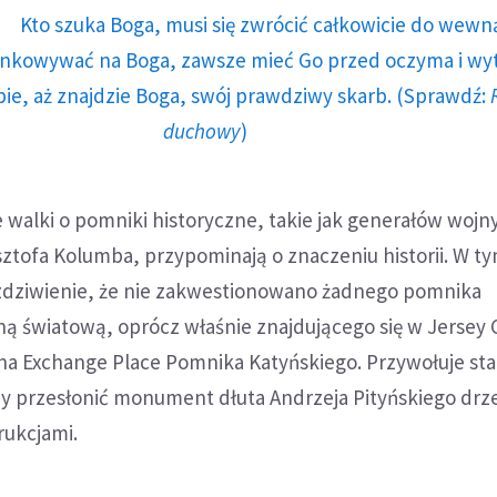
Kto szuka Boga, musi się zwrócić całkowicie do wewną
runkowywać na Boga, zawsze mieć Go przed oczyma i wy
ie, aż znajdzie Boga, swój prawdziwy skarb. (Sprawdź:
duchowy
)
e walki o pomniki historyczne, takie jak generałów wojn
sztofa Kolumba, przypominają o znaczeniu historii. W t
zdziwienie, że nie zakwestionowano żadnego pomnika
ną światową, oprócz właśnie znajdującego się w Jersey C
na Exchange Place Pomnika Katyńskiego. Przywołuje sta
by przesłonić monument dłuta Andrzeja Pityńskiego drz
rukcjami.