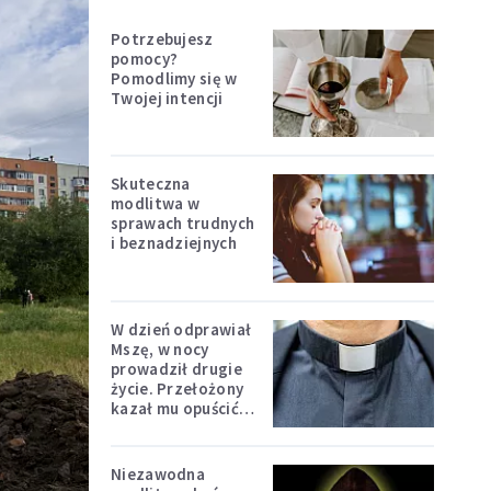
Potrzebujesz
pomocy?
Pomodlimy się w
Twojej intencji
Skuteczna
modlitwa w
sprawach trudnych
i beznadziejnych
W dzień odprawiał
Mszę, w nocy
prowadził drugie
życie. Przełożony
kazał mu opuścić
zakon
Niezawodna