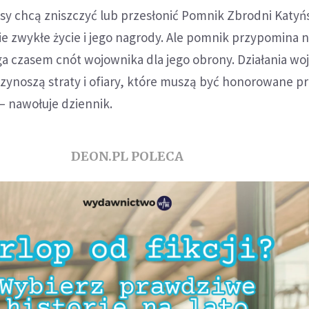
y chcą zniszczyć lub przesłonić Pomnik Zbrodni Katyńs
e zwykłe życie i jego nagrody. Ale pomnik przypomina n
a czasem cnót wojownika dla jego obrony. Działania w
zynoszą straty i ofiary, które muszą być honorowane p
– nawołuje dziennik.
DEON.PL POLECA