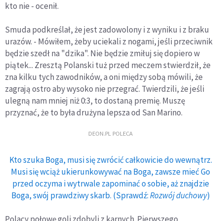
kto nie - ocenił.
Smuda podkreślał, że jest zadowolony i z wyniku i z braku
urazów. - Mówiłem, żeby uciekali z nogami, jeśli przeciwnik
będzie szedł na "dzika". Nie będzie zmiłuj się dopiero w
piątek... Zresztą Polanski tuż przed meczem stwierdził, że
zna kilku tych zawodników, a oni między sobą mówili, że
zagrają ostro aby wysoko nie przegrać. Twierdzili, że jeśli
ulegną nam mniej niż 0:3, to dostaną premię. Muszę
przyznać, że to była drużyna lepsza od San Marino.
DEON.PL POLECA
Kto szuka Boga, musi się zwrócić całkowicie do wewnątrz.
Musi się wciąż ukierunkowywać na Boga, zawsze mieć Go
przed oczyma i wytrwale zapominać o sobie, aż znajdzie
Boga, swój prawdziwy skarb. (Sprawdź:
Rozwój duchowy
)
Polacy połowę goli zdobyli z karnych. Pierwszego