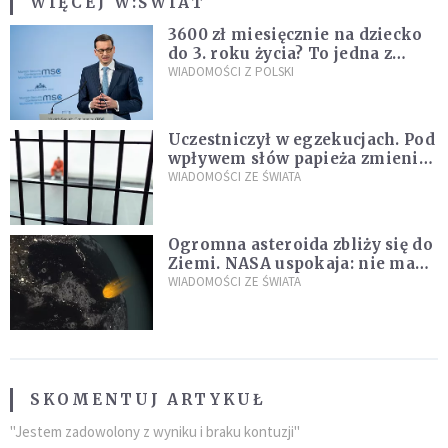
WIĘCEJ W:
ŚWIAT
3600 zł miesięcznie na dziecko
do 3. roku życia? To jedna z
propozycji programu "Rozwój
WIADOMOŚCI Z POLSKI
Plus"
Uczestniczył w egzekucjach. Pod
wpływem słów papieża zmienił
zdanie
WIADOMOŚCI ZE ŚWIATA
Ogromna asteroida zbliży się do
Ziemi. NASA uspokaja: nie ma
zagrożenia
WIADOMOŚCI ZE ŚWIATA
SKOMENTUJ ARTYKUŁ
"Jestem zadowolony z wyniku i braku kontuzji"