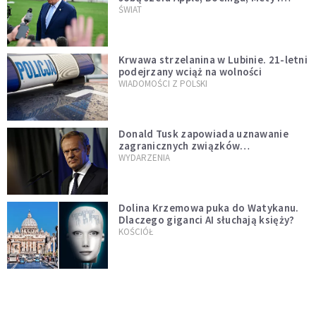
Muska
ŚWIAT
Krwawa strzelanina w Lubinie. 21-letni
podejrzany wciąż na wolności
WIADOMOŚCI Z POLSKI
Donald Tusk zapowiada uznawanie
zagranicznych związków
jednopłciowych. "Państwo oblało ten
WYDARZENIA
test"
Dolina Krzemowa puka do Watykanu.
Dlaczego giganci AI słuchają księży?
KOŚCIÓŁ