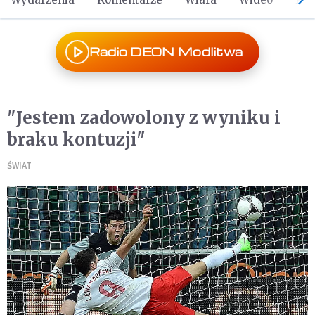
Radio DEON Modlitwa
"Jestem zadowolony z wyniku i
braku kontuzji"
ŚWIAT