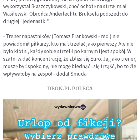
wykorzystał Błaszczykowski, choć ochotę na strzał miał
Wasilewski. Obrońca Anderlechtu Bruksela podszedł do
drugiej "jedenastki".
- Trener napastników (Tomasz Frankowski - red.) nie
powiadomił piłkarzy, kto ma strzelać jako pierwszy. Ale nie
było kłótni, każdy sobie strzelił po karnym i jest spokój. W
szatni widać koncentrację, że zbliża się Euro. Ja, jako trener,
muszę być spokojny, nie mogę blednąć i się trząść, bo to źle
wpływałoby na zespół - dodał Smuda.
DEON.PL POLECA