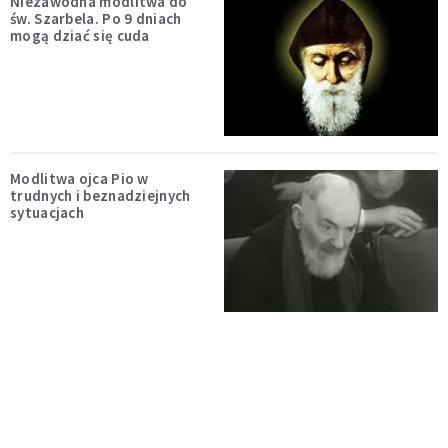
Niezawodna modlitwa do
św. Szarbela. Po 9 dniach
mogą dziać się cuda
Modlitwa ojca Pio w
trudnych i beznadziejnych
sytuacjach