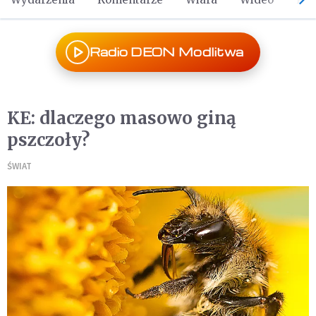
Radio DEON Modlitwa
KE: dlaczego masowo giną
pszczoły?
ŚWIAT