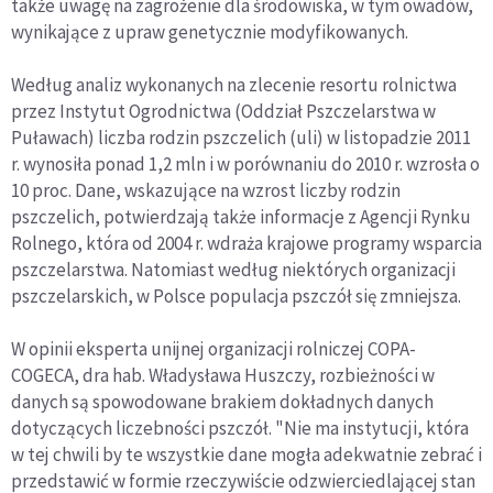
także uwagę na zagrożenie dla środowiska, w tym owadów,
wynikające z upraw genetycznie modyfikowanych.
Według analiz wykonanych na zlecenie resortu rolnictwa
przez Instytut Ogrodnictwa (Oddział Pszczelarstwa w
Puławach) liczba rodzin pszczelich (uli) w listopadzie 2011
r. wynosiła ponad 1,2 mln i w porównaniu do 2010 r. wzrosła o
10 proc. Dane, wskazujące na wzrost liczby rodzin
pszczelich, potwierdzają także informacje z Agencji Rynku
Rolnego, która od 2004 r. wdraża krajowe programy wsparcia
pszczelarstwa. Natomiast według niektórych organizacji
pszczelarskich, w Polsce populacja pszczół się zmniejsza.
W opinii eksperta unijnej organizacji rolniczej COPA-
COGECA, dra hab. Władysława Huszczy, rozbieżności w
danych są spowodowane brakiem dokładnych danych
dotyczących liczebności pszczół. "Nie ma instytucji, która
w tej chwili by te wszystkie dane mogła adekwatnie zebrać i
przedstawić w formie rzeczywiście odzwierciedlającej stan