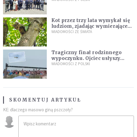
Kot przez trzy lata wymykał się
ludziom, zjadając wymierające
kaczki. W końcu popełnił
WIADOMOŚCI ZE ŚWIATA
fatalny błąd
Tragiczny finał rodzinnego
wypoczynku. Ojciec usłyszy
zarzuty
WIADOMOŚCI Z POLSKI
SKOMENTUJ ARTYKUŁ
KE: dlaczego masowo giną pszczoły?