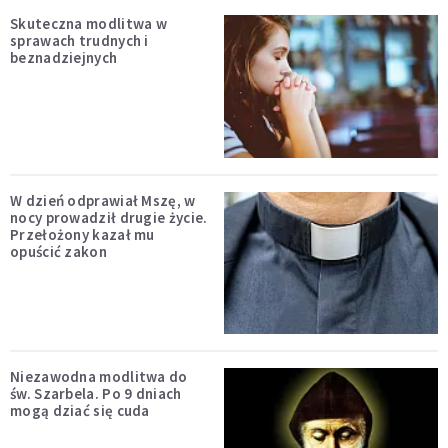
Skuteczna modlitwa w
sprawach trudnych i
beznadziejnych
W dzień odprawiał Mszę, w
nocy prowadził drugie życie.
Przełożony kazał mu
opuścić zakon
Niezawodna modlitwa do
św. Szarbela. Po 9 dniach
mogą dziać się cuda