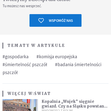
Tu możesz nas wesprzeć.
WSPOMÓŻ NAS
TEMATY W ARTYKULE
#gospodarka
#komisja europejska
#śmiertelność pszczół
#badania śmiertelności
pszczół
WIĘCEJ W:
ŚWIAT
Kopalnia „Wujek” sięgnie
gwiazd. Czy na Śląsku powstanie
„Dolina Krzemowa”?
WIADOMOŚCI Z POLSKI