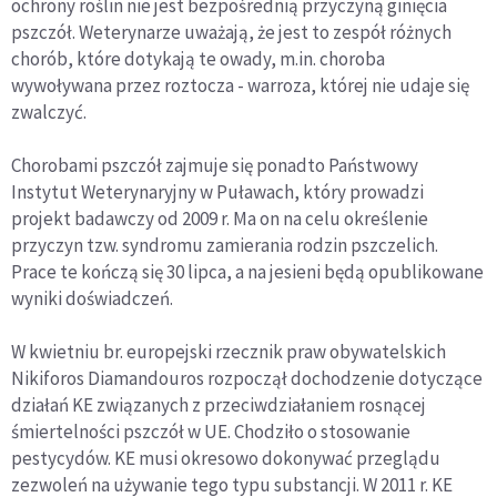
ochrony roślin nie jest bezpośrednią przyczyną ginięcia
pszczół. Weterynarze uważają, że jest to zespół różnych
chorób, które dotykają te owady, m.in. choroba
wywoływana przez roztocza - warroza, której nie udaje się
zwalczyć.
Chorobami pszczół zajmuje się ponadto Państwowy
Instytut Weterynaryjny w Puławach, który prowadzi
projekt badawczy od 2009 r. Ma on na celu określenie
przyczyn tzw. syndromu zamierania rodzin pszczelich.
Prace te kończą się 30 lipca, a na jesieni będą opublikowane
wyniki doświadczeń.
W kwietniu br. europejski rzecznik praw obywatelskich
Nikiforos Diamandouros rozpoczął dochodzenie dotyczące
działań KE związanych z przeciwdziałaniem rosnącej
śmiertelności pszczół w UE. Chodziło o stosowanie
pestycydów. KE musi okresowo dokonywać przeglądu
zezwoleń na używanie tego typu substancji. W 2011 r. KE