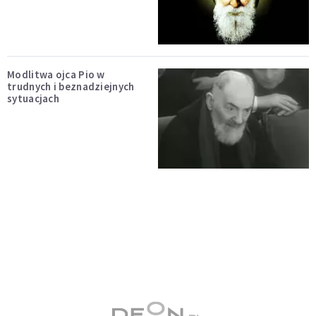
Modlitwa ojca Pio w
trudnych i beznadziejnych
sytuacjach