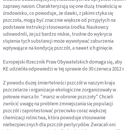
zaprawy nasion. Charakteryzują się one dużą trwałością w
środowisku, co powoduje, że dawki, z jakimi styka się
pszczoła, mogą być znacznie większe od przyjętych na
podstawie instrukcji stosowania środka. Naukowcy
udowodnili, że już bardzo niskie, trudne do wykrycia
stężenia tych substancji może wywoływać zaburzenia
wpływające na kondycję pszczół, a nawet ich ginięcie.
Europejski Rzecznik Praw Obywatelskich domaga się, aby
KE udzieliła odpowiedzi w tej sprawie do 30 czerwca 2012 r.
Z powodu dużej śmiertelności pszczół w naszym kraju
pszczelarze i organizacje ekologiczne zorganizowały w
połowie marca br. "marsz w obronie pszczoły". Chcieli
zwrócić uwagę na problem zmniejszania się populacji
pszczół i zaprotestować przeciwko coraz większej
chemizacji rolnictwa, która powoduje stosowanie
niebezpiecznych dla pszczół pestycydów. Zwracali oni