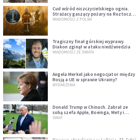
Cud wśród niszczycielskiego ognia.
Strażacy gaszący pożary na Roztoczu
opublikowali niezwykłe zdjęcie
WIADOMOŚCI Z POLSKI
Tragiczny finał górskiej wyprawy.
Diakon zginął w ataku niedźwiedzia
WIADOMOŚCI ZE ŚWIATA
Angela Merkel jako negocjator między
Rosją a UE w sprawie Ukrainy?
WYDARZENIA
Donald Trump w Chinach. Zabrał ze
sobą szefa Apple, Boeinga, Mety i
Muska
ŚWIAT
Krwawa strzelanina w Lubinie. 21-letni