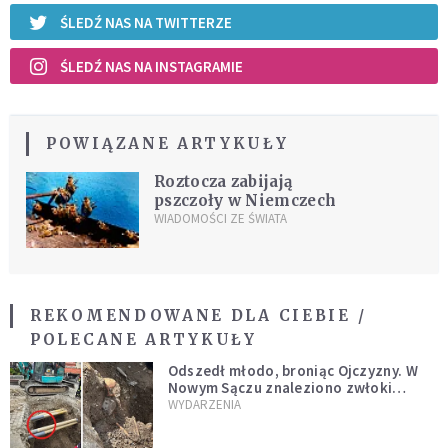
ŚLEDŹ NAS NA TWITTERZE
ŚLEDŹ NAS NA INSTAGRAMIE
POWIĄZANE ARTYKUŁY
Roztocza zabijają
pszczoły w Niemczech
WIADOMOŚCI ZE ŚWIATA
REKOMENDOWANE DLA CIEBIE /
POLECANE ARTYKUŁY
Odszedł młodo, broniąc Ojczyzny. W
Nowym Sączu znaleziono zwłoki
mężczyzny z czasów potopu
WYDARZENIA
szwedzkiego