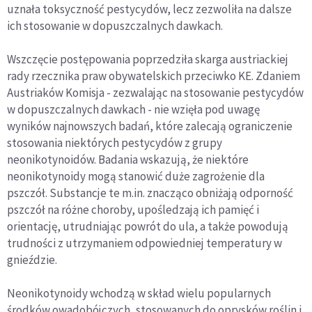
uznała toksyczność pestycydów, lecz zezwoliła na dalsze
ich stosowanie w dopuszczalnych dawkach.
Wszczęcie postępowania poprzedziła skarga austriackiej
rady rzecznika praw obywatelskich przeciwko KE. Zdaniem
Austriaków Komisja - zezwalając na stosowanie pestycydów
w dopuszczalnych dawkach - nie wzięła pod uwagę
wyników najnowszych badań, które zalecają ograniczenie
stosowania niektórych pestycydów z grupy
neonikotynoidów. Badania wskazują, że niektóre
neonikotynoidy mogą stanowić duże zagrożenie dla
pszczół. Substancje te m.in. znacząco obniżają odporność
pszczół na różne choroby, upośledzają ich pamięć i
orientację, utrudniając powrót do ula, a także powodują
trudności z utrzymaniem odpowiedniej temperatury w
gnieździe.
Neonikotynoidy wchodzą w skład wielu popularnych
środków owadobójczych, stosowanych do oprysków roślin i