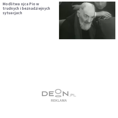
Modlitwa ojca Pio w
trudnych i beznadziejnych
sytuacjach