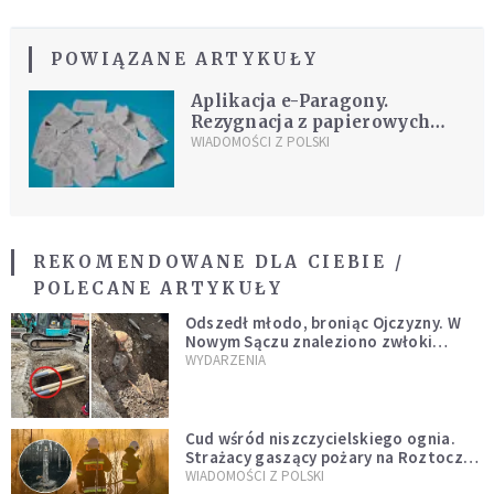
POWIĄZANE ARTYKUŁY
Aplikacja e-Paragony.
Rezygnacja z papierowych
paragonów już możliwa
WIADOMOŚCI Z POLSKI
REKOMENDOWANE DLA CIEBIE /
POLECANE ARTYKUŁY
Odszedł młodo, broniąc Ojczyzny. W
Nowym Sączu znaleziono zwłoki
mężczyzny z czasów potopu
WYDARZENIA
szwedzkiego
Cud wśród niszczycielskiego ognia.
Strażacy gaszący pożary na Roztoczu
opublikowali niezwykłe zdjęcie
WIADOMOŚCI Z POLSKI