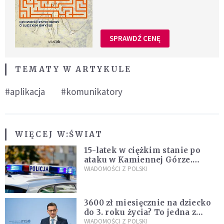
SPRAWDŹ CENĘ
TEMATY W ARTYKULE
#aplikacja
#komunikatory
WIĘCEJ W:
ŚWIAT
15-latek w ciężkim stanie po
ataku w Kamiennej Górze.
Policja zatrzymała dwóch
WIADOMOŚCI Z POLSKI
nastolatków
3600 zł miesięcznie na dziecko
do 3. roku życia? To jedna z
propozycji programu "Rozwój
WIADOMOŚCI Z POLSKI