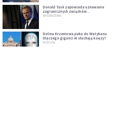
Donald Tusk zapowiada uznawanie
zagranicznych związków
jednopłciowych. "Państwo oblało ten
WYDARZENIA
test"
Dolina Krzemowa puka do Watykanu.
Dlaczego giganci AI słuchają księży?
KOŚCIÓŁ