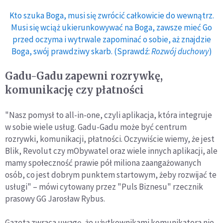
Kto szuka Boga, musi się zwrócić całkowicie do wewnątrz.
Musi się wciąż ukierunkowywać na Boga, zawsze mieć Go
przed oczyma i wytrwale zapominać o sobie, aż znajdzie
Boga, swój prawdziwy skarb. (Sprawdź:
Rozwój duchowy
)
Gadu-Gadu zapewni rozrywkę,
komunikację czy płatności
"Nasz pomysł to all-in-one, czyli aplikacja, która integruje
w sobie wiele usług. Gadu-Gadu może być centrum
rozrywki, komunikacji, płatności. Oczywiście wiemy, że jest
Blik, Revolut czy mObywatel oraz wiele innych aplikacji, ale
mamy społeczność prawie pół miliona zaangażowanych
osób, co jest dobrym punktem startowym, żeby rozwijać te
usługi" – mówi cytowany przez "Puls Biznesu" rzecznik
prasowy GG Jarosław Rybus.
Gazeta zwraca uwagę, że użytkownikami komunikatora nie