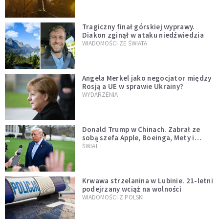
Tragiczny finał górskiej wyprawy.
Diakon zginął w ataku niedźwiedzia
WIADOMOŚCI ZE ŚWIATA
Angela Merkel jako negocjator między
Rosją a UE w sprawie Ukrainy?
WYDARZENIA
Donald Trump w Chinach. Zabrał ze
sobą szefa Apple, Boeinga, Mety i
Muska
ŚWIAT
Krwawa strzelanina w Lubinie. 21-letni
podejrzany wciąż na wolności
WIADOMOŚCI Z POLSKI