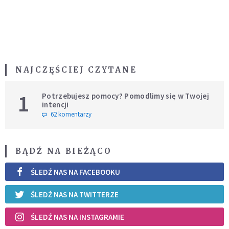
NAJCZĘŚCIEJ CZYTANE
1
Potrzebujesz pomocy? Pomodlimy się w Twojej
intencji
62 komentarzy
BĄDŹ NA BIEŻĄCO
ŚLEDŹ NAS NA FACEBOOKU
ŚLEDŹ NAS NA TWITTERZE
ŚLEDŹ NAS NA INSTAGRAMIE