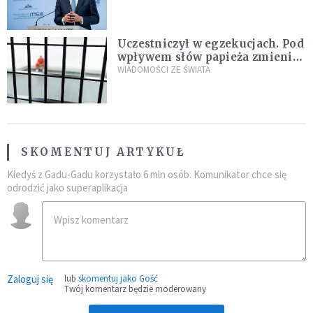
Plus"
Uczestniczył w egzekucjach. Pod
wpływem słów papieża zmienił
zdanie
WIADOMOŚCI ZE ŚWIATA
SKOMENTUJ ARTYKUŁ
Kiedyś z Gadu-Gadu korzystało 6 mln osób. Komunikator chce się
odrodzić jako superaplikacja
Zaloguj się
lub
skomentuj jako Gość
Twój komentarz będzie moderowany