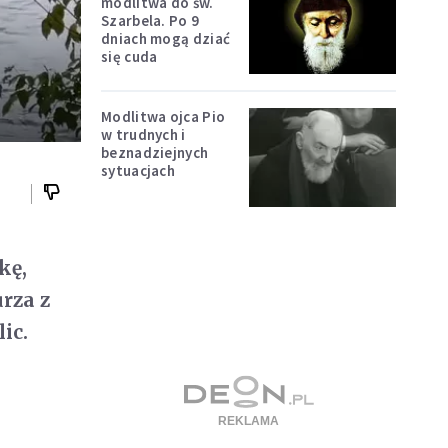
modlitwa do św.
Szarbela. Po 9
dniach mogą dziać
się cuda
Modlitwa ojca Pio
w trudnych i
beznadziejnych
sytuacjach
kę,
urza z
ic.