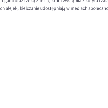
rogami oraz rzeką Silnicą, która wystąpiła z koryta i zal
h alejek, kielczanie udostępniają w mediach społeczn