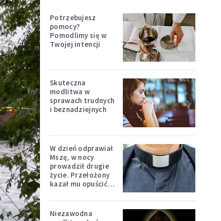
Potrzebujesz
pomocy?
Pomodlimy się w
Twojej intencji
Skuteczna
modlitwa w
sprawach trudnych
i beznadziejnych
W dzień odprawiał
Mszę, w nocy
prowadził drugie
życie. Przełożony
kazał mu opuścić
zakon
Niezawodna