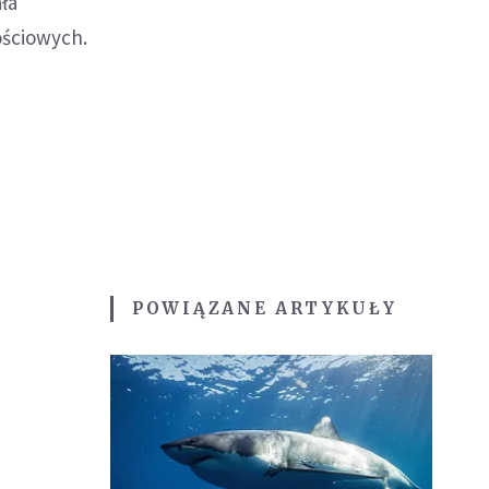
ała
ościowych.
POWIĄZANE ARTYKUŁY