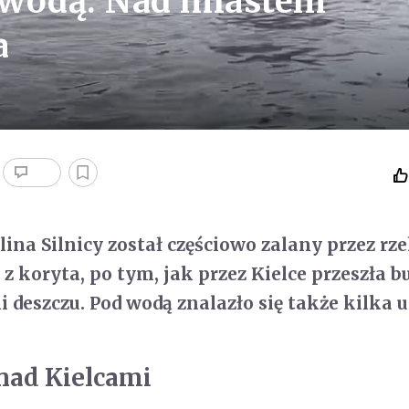
d wodą. Nad miastem
a
ina Silnicy został częściowo zalany przez rze
z koryta, po tym, jak przez Kielce przeszła b
deszczu. Pod wodą znalazło się także kilka ul
 nad Kielcami