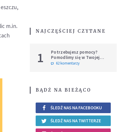
deszczu,
ic m.in.
NAJCZĘŚCIEJ CZYTANE
cach
Potrzebujesz pomocy?
1
Pomodlimy się w Twojej
intencji
62 komentarzy
BĄDŹ NA BIEŻĄCO
ŚLEDŹ NAS NA FACEBOOKU
ŚLEDŹ NAS NA TWITTERZE