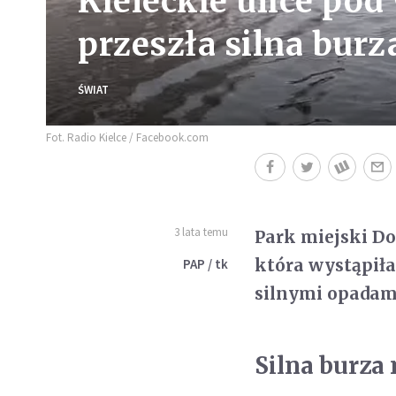
Kieleckie ulice po
przeszła silna burz
ŚWIAT
Fot. Radio Kielce / Facebook.com
3 lata temu
Park miejski Dol
która wystąpiła 
PAP / tk
silnymi opadami 
Silna burza