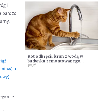
óg i
le bardzo
urny.
Kot odkręcił kran z wodą w
ciąż
budynku remontowanego
ratusza. Spowodował
ŚWIAT
ominać o
wielotysięczne szkody
howy
)
egionie
t