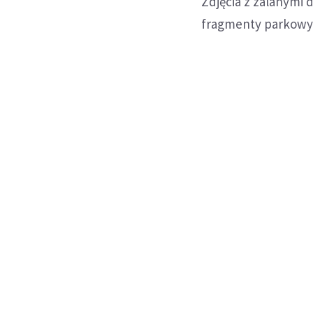
Zdjęcia z zalanymi d
fragmenty parkowyc