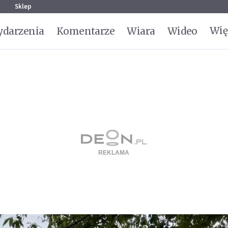
g
Sklep
Wię
darzenia
Komentarze
Wiara
Wideo