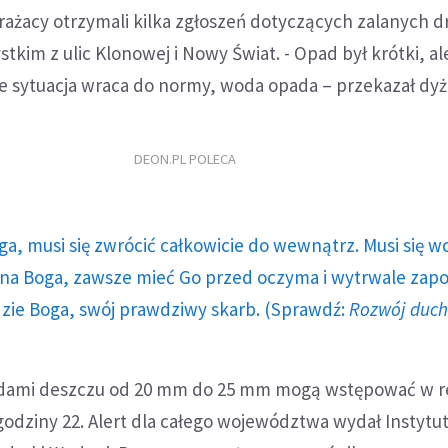
rażacy otrzymali kilka zgłoszeń dotyczących zalanych dr
stkim z ulic Klonowej i Nowy Świat. - Opad był krótki, a
e sytuacja wraca do normy, woda opada – przekazał dyż
DEON.PL POLECA
ga, musi się zwrócić całkowicie do wewnątrz. Musi się w
a Boga, zawsze mieć Go przed oczyma i wytrwale zap
dzie Boga, swój prawdziwy skarb. (Sprawdź:
Rozwój duc
adami deszczu od 20 mm do 25 mm mogą wstępować w r
odziny 22. Alert dla całego województwa wydał Instytu