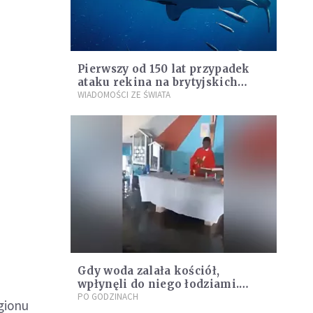
Pierwszy od 150 lat przypadek
ataku rekina na brytyjskich
wodach
WIADOMOŚCI ZE ŚWIATA
Gdy woda zalała kościół,
wpłynęli do niego łodziami.
Zobacz nagranie z afrykańskiej
PO GODZINACH
gionu
świątyni