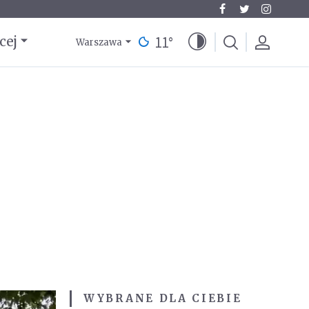
11
°
cej
Warszawa
WYBRANE DLA CIEBIE