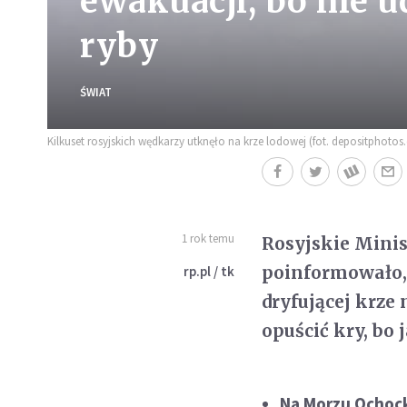
ewakuacji, bo nie u
ryby
ŚWIAT
Kilkuset rosyjskich wędkarzy utknęło na krze lodowej (fot. depositphoto
1 rok temu
Rosyjskie Minis
poinformowało, 
rp.pl / tk
dryfującej krze
opuścić kry, bo 
Na Morzu Ochock