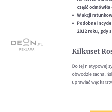
część odmówiła e
W akcji ratunko
Podobne incydent
2012 roku, gdy 
Kilkuset Ro
Do tej nietypowej sy
obwodzie sachalińs
uprawiać wędkarst