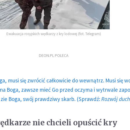
Ewakuacja rosyjskich wędkarzy z kry lodowej (fot. Telegram)
DEON.PL POLECA
ga, musi się zwrócić całkowicie do wewnątrz. Musi się w
a Boga, zawsze mieć Go przed oczyma i wytrwale zap
dzie Boga, swój prawdziwy skarb. (Sprawdź:
Rozwój duc
ędkarze nie chcieli opuścić kry