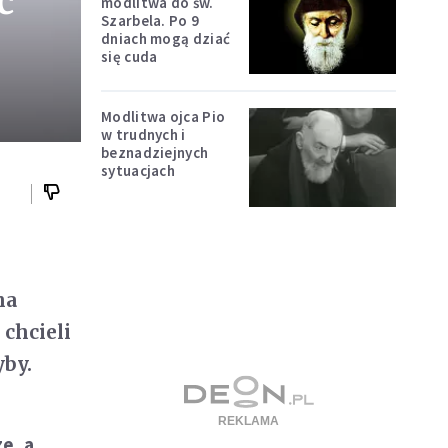
ć
modlitwa do św.
Szarbela. Po 9
dniach mogą dziać
się cuda
Modlitwa ojca Pio
w trudnych i
beznadziejnych
sytuacjach
na
chcieli
yby.
e, a