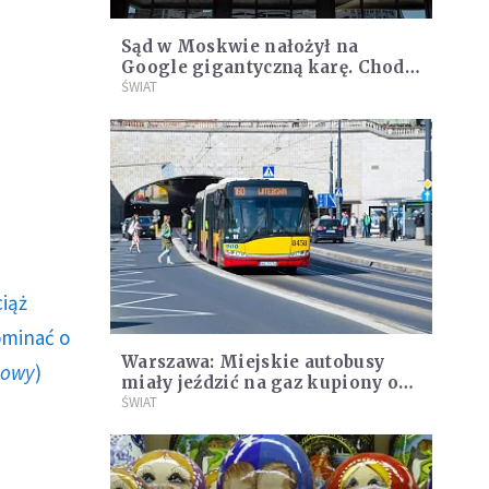
Sąd w Moskwie nałożył na
Google gigantyczną karę. Chodzi
o zignorowanie poprzednich
ŚWIAT
postanowień sądu
ciąż
ominać o
Warszawa: Miejskie autobusy
howy
)
miały jeździć na gaz kupiony od
spółki powiązanej z Rosją
ŚWIAT