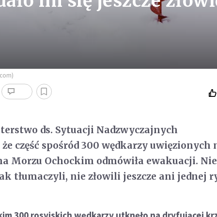
dało im się jeszcze złowi
s.com)
terstwo ds. Sytuacji Nadzwyczajnych
że część spośród 300 wędkarzy uwięzionych 
 na Morzu Ochockim odmówiła ewakuacji. Nie 
jak tłumaczyli, nie złowili jeszcze ani jednej r
im 300 rosyjskich wędkarzy utknęło na dryfującej krz