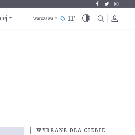
11
°
cej
Warszawa
WYBRANE DLA CIEBIE