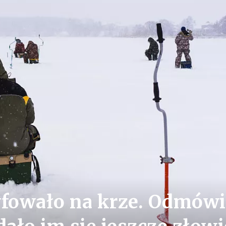
yfowało na krze. Odmówi