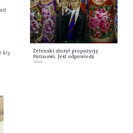
zed
Zełenski złożył propozycję
z kry
Putinowi. Jest odpowiedź
ŚWIAT