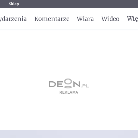
g
Sklep
Wię
darzenia
Komentarze
Wiara
Wideo