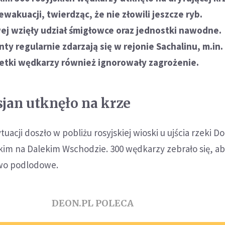
wakuacji, twierdząc, że nie złowili jeszcze ryb.
wej wzięły udział śmigłowce oraz jednostki nawodne.
y regularnie zdarzają się w rejonie Sachalinu, m.in.
setki wędkarzy również ignorowały zagrożenie.
sjan utknęło na krze
tuacji doszło w pobliżu rosyjskiej wioski u ujścia rzeki D
kim na Dalekim Wschodzie. 300 wędkarzy zebrało się, a
wo podlodowe.
DEON.PL POLECA