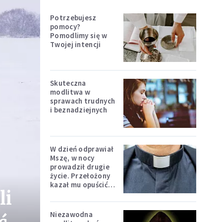
Potrzebujesz
pomocy?
Pomodlimy się w
Twojej intencji
Skuteczna
modlitwa w
sprawach trudnych
i beznadziejnych
W dzień odprawiał
Mszę, w nocy
prowadził drugie
życie. Przełożony
kazał mu opuścić
li
zakon
Niezawodna