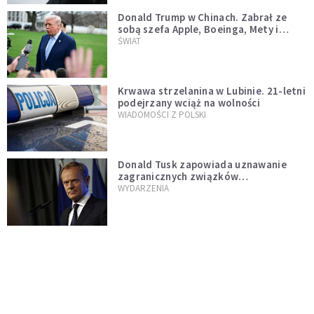
Donald Trump w Chinach. Zabrał ze
sobą szefa Apple, Boeinga, Mety i
Muska
ŚWIAT
Krwawa strzelanina w Lubinie. 21-letni
podejrzany wciąż na wolności
WIADOMOŚCI Z POLSKI
Donald Tusk zapowiada uznawanie
zagranicznych związków
jednopłciowych. "Państwo oblało ten
WYDARZENIA
test"
Dolina Krzemowa puka do Watykanu.
Dlaczego giganci AI słuchają księży?
KOŚCIÓŁ