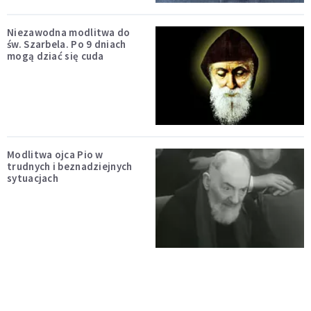
Niezawodna modlitwa do
św. Szarbela. Po 9 dniach
mogą dziać się cuda
Modlitwa ojca Pio w
trudnych i beznadziejnych
sytuacjach