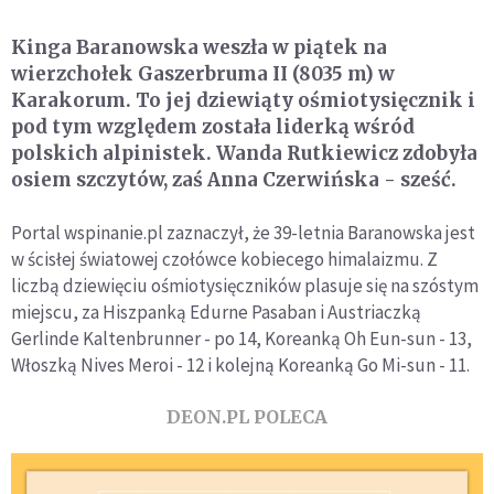
Kinga Baranowska weszła w piątek na
wierzchołek Gaszerbruma II (8035 m) w
Karakorum. To jej dziewiąty ośmiotysięcznik i
pod tym względem została liderką wśród
polskich alpinistek. Wanda Rutkiewicz zdobyła
osiem szczytów, zaś Anna Czerwińska - sześć.
Portal wspinanie.pl zaznaczył, że 39-letnia Baranowska jest
w ścisłej światowej czołówce kobiecego himalaizmu. Z
liczbą dziewięciu ośmiotysięczników plasuje się na szóstym
miejscu, za Hiszpanką Edurne Pasaban i Austriaczką
Gerlinde Kaltenbrunner - po 14, Koreanką Oh Eun-sun - 13,
Włoszką Nives Meroi - 12 i kolejną Koreanką Go Mi-sun - 11.
DEON.PL POLECA