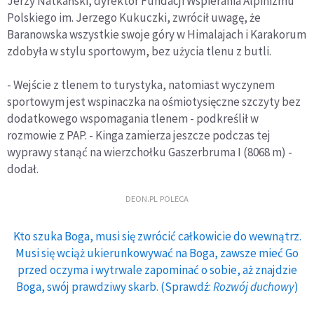
Jerzy Natkański, dyrektor Fundacji Wspierania Alpinizmu
Polskiego im. Jerzego Kukuczki, zwrócił uwagę, że
Baranowska wszystkie swoje góry w Himalajach i Karakorum
zdobyła w stylu sportowym, bez użycia tlenu z butli.
- Wejście z tlenem to turystyka, natomiast wyczynem
sportowym jest wspinaczka na ośmiotysięczne szczyty bez
dodatkowego wspomagania tlenem - podkreślił w
rozmowie z PAP. - Kinga zamierza jeszcze podczas tej
wyprawy stanąć na wierzchołku Gaszerbruma I (8068 m) -
dodał.
DEON.PL POLECA
Kto szuka Boga, musi się zwrócić całkowicie do wewnątrz.
Musi się wciąż ukierunkowywać na Boga, zawsze mieć Go
przed oczyma i wytrwale zapominać o sobie, aż znajdzie
Boga, swój prawdziwy skarb. (Sprawdź:
Rozwój duchowy
)