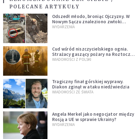
POLECANE ARTYKUŁY
Odszedł młodo, broniąc Ojczyzny. W
Nowym Sączu znaleziono zwłoki
mężczyzny z czasów potopu
WYDARZENIA
szwedzkiego
Cud wśród niszczycielskiego ognia.
Strażacy gaszący pożary na Roztoczu
opublikowali niezwykłe zdjęcie
WIADOMOŚCI Z POLSKI
Tragiczny finał górskiej wyprawy.
Diakon zginął w ataku niedźwiedzia
WIADOMOŚCI ZE ŚWIATA
Angela Merkel jako negocjator między
Rosją a UE w sprawie Ukrainy?
WYDARZENIA