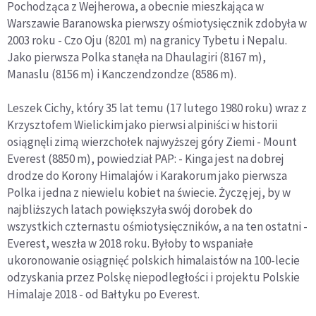
Pochodząca z Wejherowa, a obecnie mieszkająca w
Warszawie Baranowska pierwszy ośmiotysięcznik zdobyła w
2003 roku - Czo Oju (8201 m) na granicy Tybetu i Nepalu.
Jako pierwsza Polka stanęła na Dhaulagiri (8167 m),
Manaslu (8156 m) i Kanczendzondze (8586 m).
Leszek Cichy, który 35 lat temu (17 lutego 1980 roku) wraz z
Krzysztofem Wielickim jako pierwsi alpiniści w historii
osiągnęli zimą wierzchołek najwyższej góry Ziemi - Mount
Everest (8850 m), powiedział PAP: - Kinga jest na dobrej
drodze do Korony Himalajów i Karakorum jako pierwsza
Polka i jedna z niewielu kobiet na świecie. Życzę jej, by w
najbliższych latach powiększyła swój dorobek do
wszystkich czternastu ośmiotysięczników, a na ten ostatni -
Everest, weszła w 2018 roku. Byłoby to wspaniałe
ukoronowanie osiągnięć polskich himalaistów na 100-lecie
odzyskania przez Polskę niepodległości i projektu Polskie
Himalaje 2018 - od Bałtyku po Everest.