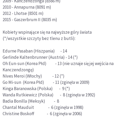
2009 - Kanczendzonga (8586 m)
2010 - Annapurna (8091 m)
2012 - Lhotse (8501 m)
2015 - Gaszerbrum II (8035 m)
Kobiety wspinające się na najwyższe góry świata
(*/wszystkie szczyty bez tlenu z butli):
Edurne Pasaban (Hiszpania) - 14
Gerlinde Kaltenbrunner (Austria) - 14 (*)
Oh Eun-sun (Korea Płd) - 13 (nie uznaje się jej wejścia na
Kanczendzongę)
Nives Meroi (Włochy) - 12 (*)
Go Mi-sun (Korea Płd) - 11 (zginęła w 2009)
Kinga Baranowska (Polska) - 9 (*)
Wanda Rutkiewicz (Polska) - 8 (zginęła w 1992)
Badia Bonilla (Meksyk) - 8
Chantal Mauduit - 6 (zginęła w 1998)
Christine Boskoff - 6 (zginęła w 2006)