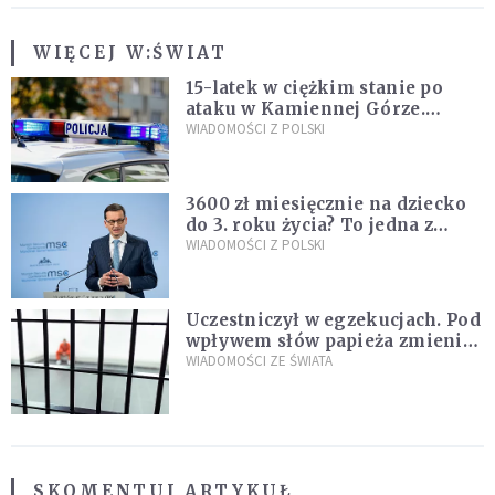
WIĘCEJ W:
ŚWIAT
15-latek w ciężkim stanie po
ataku w Kamiennej Górze.
Policja zatrzymała dwóch
WIADOMOŚCI Z POLSKI
nastolatków
3600 zł miesięcznie na dziecko
do 3. roku życia? To jedna z
propozycji programu "Rozwój
WIADOMOŚCI Z POLSKI
Plus"
Uczestniczył w egzekucjach. Pod
wpływem słów papieża zmienił
zdanie
WIADOMOŚCI ZE ŚWIATA
SKOMENTUJ ARTYKUŁ