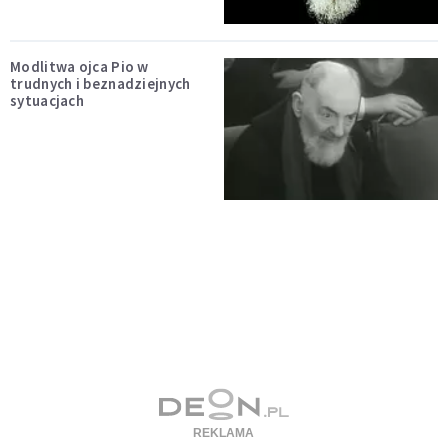
Modlitwa ojca Pio w
trudnych i beznadziejnych
sytuacjach