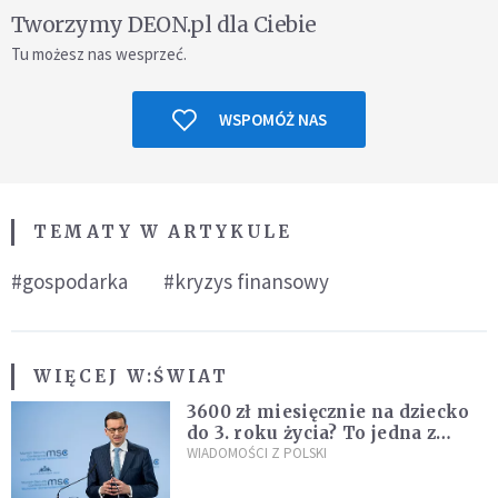
Tworzymy DEON.pl dla Ciebie
Tu możesz nas wesprzeć.
WSPOMÓŻ NAS
TEMATY W ARTYKULE
#gospodarka
#kryzys finansowy
WIĘCEJ W:
ŚWIAT
3600 zł miesięcznie na dziecko
do 3. roku życia? To jedna z
propozycji programu "Rozwój
WIADOMOŚCI Z POLSKI
Plus"