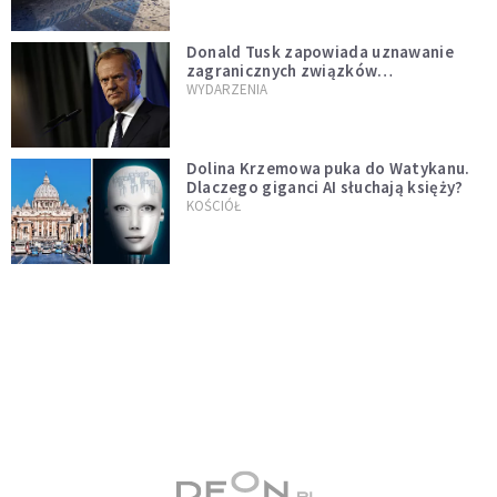
Donald Tusk zapowiada uznawanie
zagranicznych związków
jednopłciowych. "Państwo oblało ten
WYDARZENIA
test"
Dolina Krzemowa puka do Watykanu.
Dlaczego giganci AI słuchają księży?
KOŚCIÓŁ