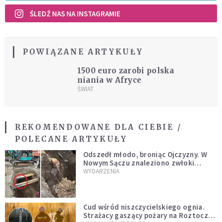
ŚLEDŹ NAS NA INSTAGRAMIE
POWIĄZANE ARTYKUŁY
1500 euro zarobi polska
niania w Afryce
ŚWIAT
REKOMENDOWANE DLA CIEBIE /
POLECANE ARTYKUŁY
Odszedł młodo, broniąc Ojczyzny. W
Nowym Sączu znaleziono zwłoki
mężczyzny z czasów potopu
WYDARZENIA
szwedzkiego
Cud wśród niszczycielskiego ognia.
Strażacy gaszący pożary na Roztoczu