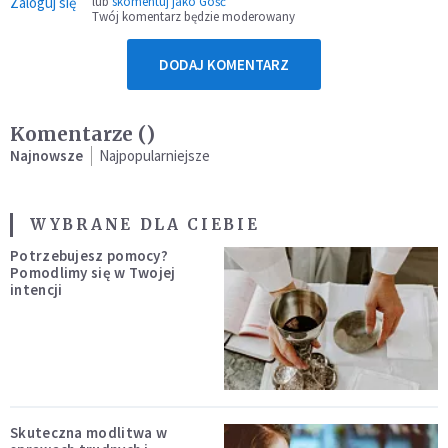
Zaloguj się
lub
skomentuj jako Gość
Twój komentarz będzie moderowany
DODAJ KOMENTARZ
Komentarze (
)
Najnowsze
Najpopularniejsze
WYBRANE DLA CIEBIE
Potrzebujesz pomocy?
Pomodlimy się w Twojej
intencji
Skuteczna modlitwa w