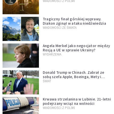
opublikowali niezwykłe zdjęcie
WIADOMOŚCI Z POLSKI
Tragiczny finał górskiej wyprawy.
Diakon zginął w ataku niedźwiedzia
WIADOMOŚCI ZE ŚWIATA
Angela Merkel jako negocjator między
Rosją a UE w sprawie Ukrainy?
WYDARZENIA
Donald Trump w Chinach. Zabrał ze
sobą szefa Apple, Boeinga, Mety i
Muska
ŚWIAT
Krwawa strzelanina w Lubinie. 21-letni
podejrzany wciąż na wolności
WIADOMOŚCI Z POLSKI