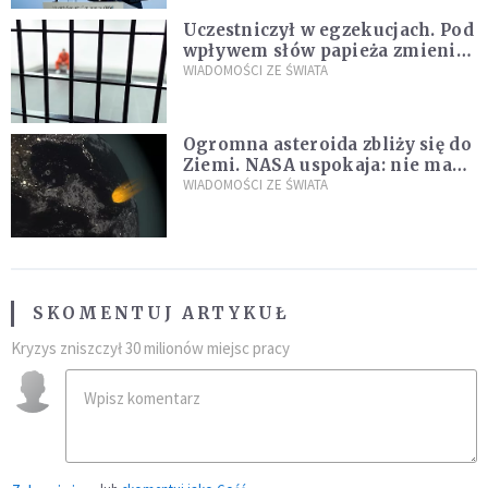
Uczestniczył w egzekucjach. Pod
wpływem słów papieża zmienił
zdanie
WIADOMOŚCI ZE ŚWIATA
Ogromna asteroida zbliży się do
Ziemi. NASA uspokaja: nie ma
zagrożenia
WIADOMOŚCI ZE ŚWIATA
SKOMENTUJ ARTYKUŁ
Kryzys zniszczył 30 milionów miejsc pracy