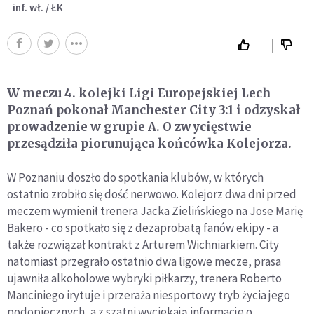
inf. wł. / ŁK
W meczu 4. kolejki Ligi Europejskiej Lech
Poznań pokonał Manchester City 3:1 i odzyskał
prowadzenie w grupie A. O zwycięstwie
przesądziła piorunująca końcówka Kolejorza.
W Poznaniu doszło do spotkania klubów, w których
ostatnio zrobiło się dość nerwowo. Kolejorz dwa dni przed
meczem wymienił trenera Jacka Zielińskiego na Jose Marię
Bakero - co spotkało się z dezaprobatą fanów ekipy - a
także rozwiązał kontrakt z Arturem Wichniarkiem. City
natomiast przegrało ostatnio dwa ligowe mecze, prasa
ujawniła alkoholowe wybryki piłkarzy, trenera Roberto
Manciniego irytuje i przeraża niesportowy tryb życia jego
podopiecznych, a z szatni wyciekają informacje o