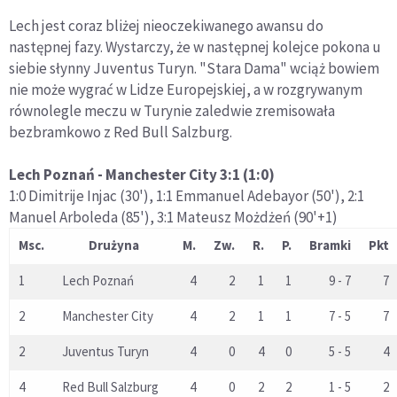
Lech jest coraz bliżej nieoczekiwanego awansu do
następnej fazy. Wystarczy, że w następnej kolejce pokona u
siebie słynny Juventus Turyn. "Stara Dama" wciąż bowiem
nie może wygrać w Lidze Europejskiej, a w rozgrywanym
równolegle meczu w Turynie zaledwie zremisowała
bezbramkowo z Red Bull Salzburg.
Lech Poznań - Manchester City 3:1 (1:0)
1:0 Dimitrije Injac (30'), 1:1 Emmanuel Adebayor (50'), 2:1
Manuel Arboleda (85'), 3:1 Mateusz Możdżeń (90'+1)
Msc.
Drużyna
M.
Zw.
R.
P.
Bramki
Pkt
1
Lech Poznań
4
2
1
1
9 - 7
7
2
Manchester City
4
2
1
1
7 - 5
7
2
Juventus Turyn
4
0
4
0
5 - 5
4
4
Red Bull Salzburg
4
0
2
2
1 - 5
2