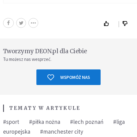
Tworzymy DEON.pl dla Ciebie
Tu możesz nas wesprzeć.
WSPOMÓŻ NAS
TEMATY W ARTYKULE
#sport
#piłka nożna
#lech poznań
#liga
europejska
#manchester city