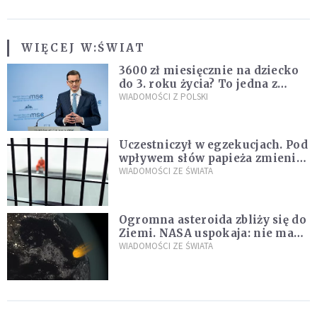
WIĘCEJ W:
ŚWIAT
3600 zł miesięcznie na dziecko
do 3. roku życia? To jedna z
propozycji programu "Rozwój
WIADOMOŚCI Z POLSKI
Plus"
Uczestniczył w egzekucjach. Pod
wpływem słów papieża zmienił
zdanie
WIADOMOŚCI ZE ŚWIATA
Ogromna asteroida zbliży się do
Ziemi. NASA uspokaja: nie ma
zagrożenia
WIADOMOŚCI ZE ŚWIATA