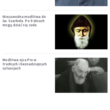
Niezawodna modlitwa do
św. Szarbela. Po 9 dniach
mogą dziać się cuda
Modlitwa ojca Pio w
trudnych i beznadziejnych
sytuacjach