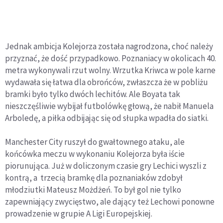
Jednak ambicja Kolejorza została nagrodzona, choć należy
przyznać, że dość przypadkowo. Poznaniacy w okolicach 40.
metra wykonywali rzut wolny. Wrzutka Kriwca w pole karne
wydawała się łatwa dla obrońców, zwłaszcza że w pobliżu
bramki było tylko dwóch lechitów. Ale Boyata tak
nieszczęśliwie wybijał futbolówkę głową, że nabił Manuela
Arboledę, a piłka odbijając się od słupka wpadła do siatki.
Manchester City ruszył do gwałtownego ataku, ale
końcówka meczu w wykonaniu Kolejorza była iście
piorunująca. Już w doliczonym czasie gry Lechici wyszli z
kontrą, a trzecią bramkę dla poznaniaków zdobył
młodziutki Mateusz Możdżeń. To był gol nie tylko
zapewniający zwycięstwo, ale dający też Lechowi ponowne
prowadzenie w grupie A Ligi Europejskiej.