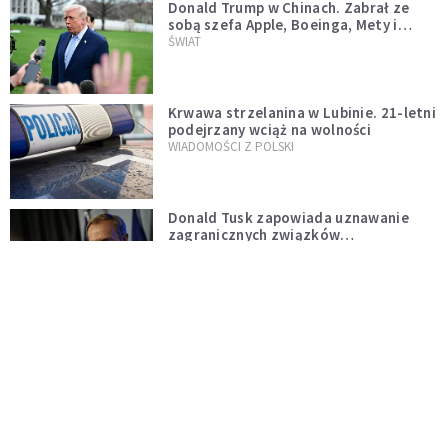
Donald Trump w Chinach. Zabrał ze
sobą szefa Apple, Boeinga, Mety i
Muska
ŚWIAT
Krwawa strzelanina w Lubinie. 21-letni
podejrzany wciąż na wolności
WIADOMOŚCI Z POLSKI
Donald Tusk zapowiada uznawanie
zagranicznych związków
jednopłciowych. "Państwo oblało ten
WYDARZENIA
test"
Dolina Krzemowa puka do Watykanu.
Dlaczego giganci AI słuchają księży?
KOŚCIÓŁ