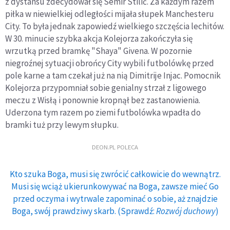
z dystansu zdecydował się Semir Stilić. Za każdym razem
piłka w niewielkiej odległości mijała słupek Manchesteru
City. To była jednak zapowiedź wielkiego szczęścia lechitów.
W 30. minucie szybka akcja Kolejorza zakończyła się
wrzutką przed bramkę "Shaya" Givena. W pozornie
niegroźnej sytuacji obrońcy City wybili futbolówkę przed
pole karne a tam czekał już na nią Dimitrije Injac. Pomocnik
Kolejorza przypomniał sobie genialny strzał z ligowego
meczu z Wisłą i ponownie kropnął bez zastanowienia.
Uderzona tym razem po ziemi futbolówka wpadła do
bramki tuż przy lewym słupku.
DEON.PL POLECA
Kto szuka Boga, musi się zwrócić całkowicie do wewnątrz.
Musi się wciąż ukierunkowywać na Boga, zawsze mieć Go
przed oczyma i wytrwale zapominać o sobie, aż znajdzie
Boga, swój prawdziwy skarb. (Sprawdź:
Rozwój duchowy
)