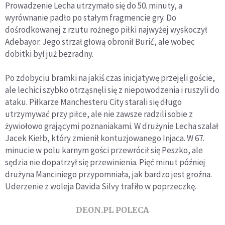
Prowadzenie Lecha utrzymało się do 50. minuty, a
wyrównanie padło po stałym fragmencie gry. Do
dośrodkowanej z rzutu rożnego piłki najwyżej wyskoczył
Adebayor. Jego strzał głową obronił Burić, ale wobec
dobitki był już bezradny.
Po zdobyciu bramki na jakiś czas inicjatywę przejęli goście,
ale lechici szybko otrząsnęli się z niepowodzenia i ruszyli do
ataku. Piłkarze Manchesteru City starali się długo
utrzymywać przy piłce, ale nie zawsze radzili sobie z
żywiołowo grającymi poznaniakami. W drużynie Lecha szalał
Jacek Kiełb, który zmienił kontuzjowanego Injaca. W 67.
minucie w polu karnym gości przewrócił się Peszko, ale
sędzia nie dopatrzył się przewinienia. Pięć minut później
drużyna Manciniego przypomniała, jak bardzo jest groźna.
Uderzenie z woleja Davida Silvy trafiło w poprzeczkę.
DEON.PL POLECA