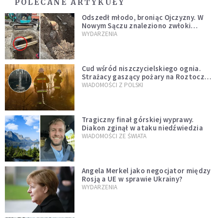
POLECANE ARTYKUŁY
Odszedł młodo, broniąc Ojczyzny. W
Nowym Sączu znaleziono zwłoki
mężczyzny z czasów potopu
WYDARZENIA
szwedzkiego
Cud wśród niszczycielskiego ognia.
Strażacy gaszący pożary na Roztoczu
opublikowali niezwykłe zdjęcie
WIADOMOŚCI Z POLSKI
Tragiczny finał górskiej wyprawy.
Diakon zginął w ataku niedźwiedzia
WIADOMOŚCI ZE ŚWIATA
Angela Merkel jako negocjator między
Rosją a UE w sprawie Ukrainy?
WYDARZENIA