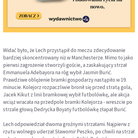
Widać było, że Lech przystąpił do meczu zdecydowanie
bardziej skoncentrowany niż w Manchesterze. Mimo to jako
pierwsi zagrożenie stworzyli goście, a zaskakujący strzał
Emmanuela Adebayora na róg wybił Jasmin Burić.
Prawdziwe oblężenie bramki gospodarzy nastąpiło w 19.
minucie. Kolejorz rozpaczliwie bronił się przed stratą gola,
Jacek Kikut z linii bramkowej wybił futbolówkę, ale akcja
wciąż wracała na przedpole bramki Kolejorza - wreszcie po
strzale głową Dedrycka Boyaty futbolówkę złapał Burić.
Lech odpowiedział dwoma groźnymi strzałami. Najpierw z
rzutu wolnego uderzał Sławomir Peszko, po chwili na strzał