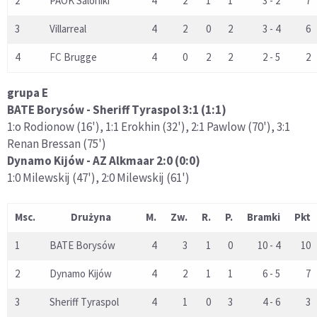
2
PAOK Saloniki
4
2
1
1
3 - 2
7
3
Villarreal
4
2
0
2
3 - 4
6
4
FC Brugge
4
0
2
2
2 - 5
2
grupa E
BATE Borysów - Sheriff Tyraspol 3:1 (1:1)
1:o Rodionow (16'), 1:1 Erokhin (32'), 2:1 Pawlow (70'), 3:1
Renan Bressan (75')
Dynamo Kijów - AZ Alkmaar 2:0 (0:0)
1:0 Milewskij (47'), 2:0 Milewskij (61')
Msc.
Drużyna
M.
Zw.
R.
P.
Bramki
Pkt
1
BATE Borysów
4
3
1
0
10 - 4
10
2
Dynamo Kijów
4
2
1
1
6 - 5
7
3
Sheriff Tyraspol
4
1
0
3
4 - 6
3