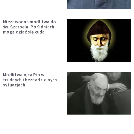
Niezawodna modlitwa do
św. Szarbela. Po 9 dniach
mogą dziać się cuda
Modlitwa ojca Pio w
trudnych i beznadziejnych
sytuacjach