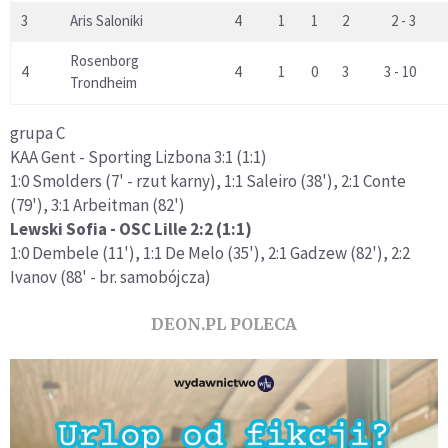
3
Aris Saloniki
4
1
1
2
2 - 3
Rosenborg
4
4
1
0
3
3 - 10
Trondheim
grupa C
KAA Gent - Sporting Lizbona 3:1 (1:1)
1:0 Smolders (7' - rzut karny), 1:1 Saleiro (38'), 2:1 Conte
(79'), 3:1 Arbeitman (82')
Lewski Sofia - OSC Lille 2:2 (1:1)
1:0 Dembele (11'), 1:1 De Melo (35'), 2:1 Gadzew (82'), 2:2
Ivanov (88' - br. samobójcza)
DEON.PL POLECA