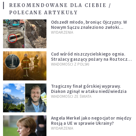
REKOMENDOWANE DLA CIEBIE /
POLECANE ARTYKUŁY
Odszedł młodo, broniąc Ojczyzny. W
Nowym Sączu znaleziono zwłoki
mężczyzny z czasów potopu
WYDARZENIA
szwedzkiego
Cud wśród niszczycielskiego ognia.
Strażacy gaszący pożary na Roztoczu
opublikowali niezwykłe zdjęcie
WIADOMOŚCI Z POLSKI
Tragiczny finał górskiej wyprawy.
Diakon zginął w ataku niedźwiedzia
WIADOMOŚCI ZE ŚWIATA
Angela Merkel jako negocjator między
Rosją a UE w sprawie Ukrainy?
WYDARZENIA