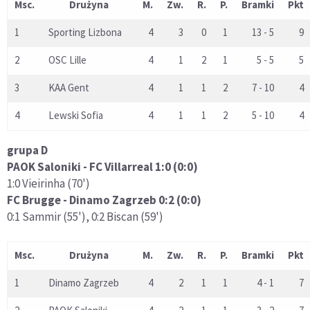
Msc.
Drużyna
M.
Zw.
R.
P.
Bramki
Pkt
1
Sporting Lizbona
4
3
0
1
13 - 5
9
2
OSC Lille
4
1
2
1
5 - 5
5
3
KAA Gent
4
1
1
2
7 - 10
4
4
Lewski Sofia
4
1
1
2
5 - 10
4
grupa D
PAOK Saloniki - FC Villarreal 1:0 (0:0)
1:0 Vieirinha (70')
FC Brugge - Dinamo Zagrzeb 0:2 (0:0)
0:1 Sammir (55'), 0:2 Biscan (59')
Msc.
Drużyna
M.
Zw.
R.
P.
Bramki
Pkt
1
Dinamo Zagrzeb
4
2
1
1
4 - 1
7