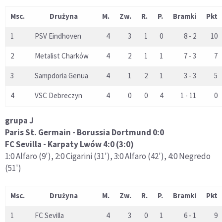
Msc.
Drużyna
M.
Zw.
R.
P.
Bramki
Pkt
1
PSV Eindhoven
4
3
1
0
8 - 2
10
2
Metalist Charków
4
2
1
1
7 - 3
7
3
Sampdoria Genua
4
1
2
1
3 - 3
5
4
VSC Debreczyn
4
0
0
4
1 - 11
0
grupa J
Paris St. Germain - Borussia Dortmund 0:0
FC Sevilla - Karpaty Lwów 4:0 (3:0)
1:0 Alfaro (9'), 2:0 Cigarini (31'), 3:0 Alfaro (42'), 4:0 Negredo
(51')
Msc.
Drużyna
M.
Zw.
R.
P.
Bramki
Pkt
1
FC Sevilla
4
3
0
1
6 - 1
9