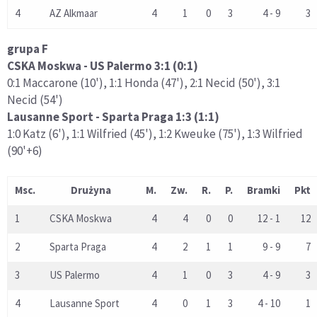
4
AZ Alkmaar
4
1
0
3
4 - 9
3
grupa F
CSKA Moskwa - US Palermo 3:1 (0:1)
0:1 Maccarone (10'), 1:1 Honda (47'), 2:1 Necid (50'), 3:1
Necid (54')
Lausanne Sport - Sparta Praga 1:3 (1:1)
1:0 Katz (6'), 1:1 Wilfried (45'), 1:2 Kweuke (75'), 1:3 Wilfried
(90'+6)
Msc.
Drużyna
M.
Zw.
R.
P.
Bramki
Pkt
1
CSKA Moskwa
4
4
0
0
12 - 1
12
2
Sparta Praga
4
2
1
1
9 - 9
7
3
US Palermo
4
1
0
3
4 - 9
3
4
Lausanne Sport
4
0
1
3
4 - 10
1