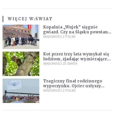
WIĘCEJ W:
ŚWIAT
Kopalnia „Wujek” sięgnie
gwiazd. Czy na Śląsku powstanie
„Dolina Krzemowa”?
WIADOMOŚCI Z POLSKI
Kot przez trzy lata wymykał się
ludziom, zjadając wymierające
kaczki. W końcu popełnił
WIADOMOŚCI ZE ŚWIATA
fatalny błąd
Tragiczny finał rodzinnego
wypoczynku. Ojciec usłyszy
zarzuty
WIADOMOŚCI Z POLSKI