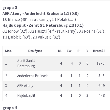
grupa G
AEK Ateny - Anderlecht Bruksela 1:1 (0:0)
1:0 Blanco (48' - rzut karny), 1:1 Polak (55')
Hajduk Split - Zenit St. Petersburg 2:3 (0:1)
0:1 Ionow (32'), 0:2 Huszti (47' - rzut karny), 0:3 Rosina (51'),
1:3 Ljubicić (69'), 2:3 Vukusić (82')
Msc.
Drużyna
M.
Zw.
R.
P.
Bramki
Zenit Sankt
1
4
4
0
0
12 - 5
Petersburg
2
Anderlecht Bruksela
4
1
1
2
5 - 5
3
AEK Ateny
4
1
1
2
6 - 9
4
Hajduk Split
4
1
0
3
4 - 8
grupa H