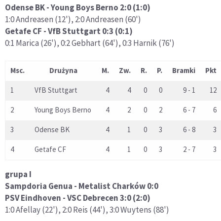
Odense BK - Young Boys Berno 2:0 (1:0)
1:0 Andreasen (12'), 2:0 Andreasen (60')
Getafe CF - VfB Stuttgart 0:3 (0:1)
0:1 Marica (26'), 0:2 Gebhart (64'), 0:3 Harnik (76')
Msc.
Drużyna
M.
Zw.
R.
P.
Bramki
Pkt
1
VfB Stuttgart
4
4
0
0
9 - 1
12
2
Young Boys Berno
4
2
0
2
6 - 7
6
3
Odense BK
4
1
0
3
6 - 8
3
4
Getafe CF
4
1
0
3
2 - 7
3
grupa I
Sampdoria Genua - Metalist Charków 0:0
PSV Eindhoven - VSC Debrecen 3:0 (2:0)
1:0 Afellay (22'), 2:0 Reis (44'), 3:0 Wuytens (88')