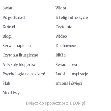
Świat
Wiara
Po godzinach
Inteligentne życie
Kościół
Czytelnia
Blogi
Wideo
Serwis papieski
Duchowość
Czytania liturgiczne
Biblia
Artykuły blogerów
Świadectwa
Psychologia na co dzień
Ludzie i inspiracje
Ślub
Imiona i święci
Modlitwy
Dołącz do społeczności DEON.pl