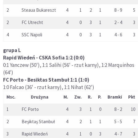
2
Steaua Bukareszt
4
1
2
1
8 - 9
5
2
FC Utrecht
4
0
3
1
2 - 4
3
4
SSC Napoli
4
0
3
1
4 - 6
3
grupa L
Rapid Wiedeń - CSKA Sofia 1:2 (0:0)
0:1 Yanczew (50'), 1:1 Salihi (56' - rzut karny), 1:2 Marquinhos
(64')
FC Porto - Besiktas Stambuł 1:1 (1:0)
1:0 Falcao (36' - rzut karny), 1:1 Nihat (62')
Msc.
Drużyna
M.
Zw.
R.
P.
Bramki
Pkt
1
FC Porto
4
3
1
0
8 - 2
10
2
Beşiktaş Stambuł
4
2
1
1
5 - 5
7
3
Rapid Wiedeń
4
1
0
3
4 - 7
3