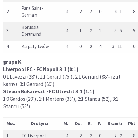
Paris Saint-
2
4
2
2
0
4 - 1
8
Germain
Borussia
3
4
1
2
1
5 - 5
5
Dortmund
4
Karpaty Lwów
4
0
0
4
3 - 11
0
grupa K
Liverpool FC - FC Napoli 3:1 (0:1)
0:1 Lavezzi (28'), 1:1 Gerard (75'), 2:1 Gerrard (88'- rzut
karny), 3:1 Gerrard (89')
Steaua Bukareszt - FC Utrecht 3:1 (1:1)
1:0 Gardos (29'), 1:1 Mertens (33'), 2:1 Stancu (52), 3:1
Stancu (53')
Msc.
Drużyna
M.
Zw.
R.
P.
Bramki
Pkt
1
FC Liverpool
4
2
2
0
7 - 2
8