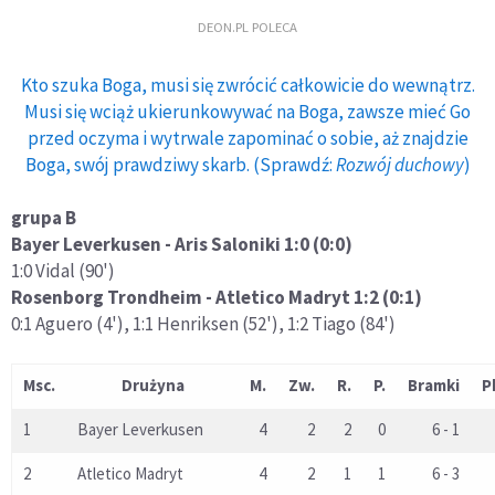
DEON.PL POLECA
Kto szuka Boga, musi się zwrócić całkowicie do wewnątrz.
Musi się wciąż ukierunkowywać na Boga, zawsze mieć Go
przed oczyma i wytrwale zapominać o sobie, aż znajdzie
Boga, swój prawdziwy skarb. (Sprawdź:
Rozwój duchowy
)
grupa B
Bayer Leverkusen - Aris Saloniki 1:0 (0:0)
1:0 Vidal (90')
Rosenborg Trondheim - Atletico Madryt 1:2 (0:1)
0:1 Aguero (4'), 1:1 Henriksen (52'), 1:2 Tiago (84')
Msc.
Drużyna
M.
Zw.
R.
P.
Bramki
P
1
Bayer Leverkusen
4
2
2
0
6 - 1
2
Atletico Madryt
4
2
1
1
6 - 3