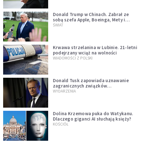
Donald Trump w Chinach. Zabrał ze
sobą szefa Apple, Boeinga, Mety i
Muska
ŚWIAT
Krwawa strzelanina w Lubinie. 21-letni
podejrzany wciąż na wolności
WIADOMOŚCI Z POLSKI
Donald Tusk zapowiada uznawanie
zagranicznych związków
jednopłciowych. "Państwo oblało ten
WYDARZENIA
test"
Dolina Krzemowa puka do Watykanu.
Dlaczego giganci AI słuchają księży?
KOŚCIÓŁ