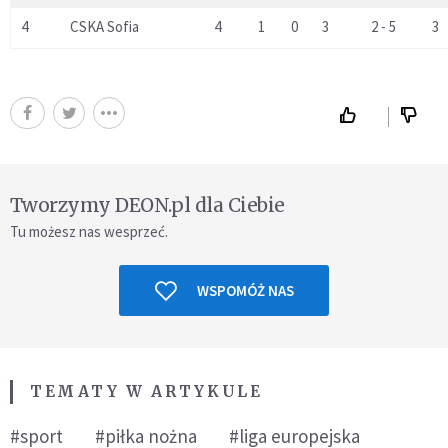
4
CSKA Sofia
4
1
0
3
2 - 5
3
Tworzymy DEON.pl dla Ciebie
Tu możesz nas wesprzeć.
WSPOMÓŻ NAS
TEMATY W ARTYKULE
#sport
#piłka nożna
#liga europejska