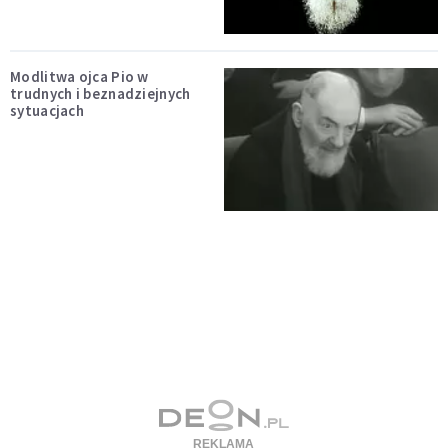
Modlitwa ojca Pio w
trudnych i beznadziejnych
sytuacjach