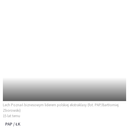
Lech Poznań biznesowym liderem polskiej ekstraklasy (fot. PAP/Bartłomiej
Zborowski)
15 lat temu
PAP / ŁK