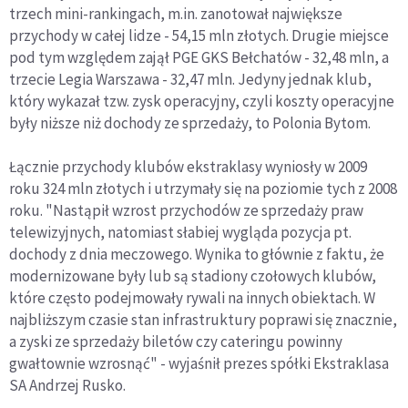
trzech mini-rankingach, m.in. zanotował największe
przychody w całej lidze - 54,15 mln złotych. Drugie miejsce
pod tym względem zajął PGE GKS Bełchatów - 32,48 mln, a
trzecie Legia Warszawa - 32,47 mln. Jedyny jednak klub,
który wykazał tzw. zysk operacyjny, czyli koszty operacyjne
były niższe niż dochody ze sprzedaży, to Polonia Bytom.
Łącznie przychody klubów ekstraklasy wyniosły w 2009
roku 324 mln złotych i utrzymały się na poziomie tych z 2008
roku. "Nastąpił wzrost przychodów ze sprzedaży praw
telewizyjnych, natomiast słabiej wygląda pozycja pt.
dochody z dnia meczowego. Wynika to głównie z faktu, że
modernizowane były lub są stadiony czołowych klubów,
które często podejmowały rywali na innych obiektach. W
najbliższym czasie stan infrastruktury poprawi się znacznie,
a zyski ze sprzedaży biletów czy cateringu powinny
gwałtownie wzrosnąć" - wyjaśnił prezes spółki Ekstraklasa
SA Andrzej Rusko.