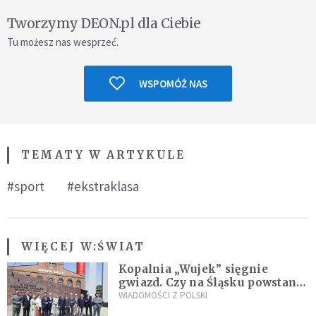
Tworzymy DEON.pl dla Ciebie
Tu możesz nas wesprzeć.
WSPOMÓŻ NAS
TEMATY W ARTYKULE
#sport
#ekstraklasa
WIĘCEJ W:
ŚWIAT
Kopalnia „Wujek” sięgnie
gwiazd. Czy na Śląsku powstanie
„Dolina Krzemowa”?
WIADOMOŚCI Z POLSKI