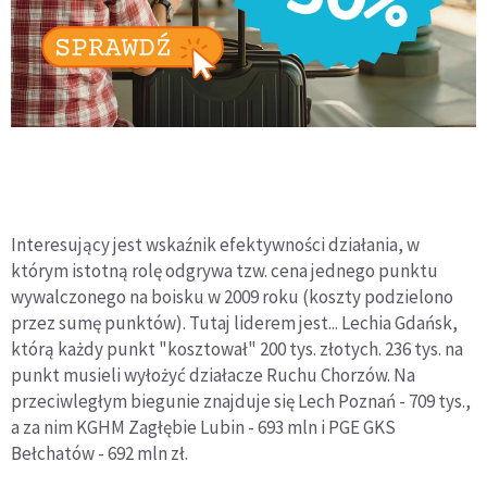
Interesujący jest wskaźnik efektywności działania, w
którym istotną rolę odgrywa tzw. cena jednego punktu
wywalczonego na boisku w 2009 roku (koszty podzielono
przez sumę punktów). Tutaj liderem jest... Lechia Gdańsk,
którą każdy punkt "kosztował" 200 tys. złotych. 236 tys. na
punkt musieli wyłożyć działacze Ruchu Chorzów. Na
przeciwległym biegunie znajduje się Lech Poznań - 709 tys.,
a za nim KGHM Zagłębie Lubin - 693 mln i PGE GKS
Bełchatów - 692 mln zł.