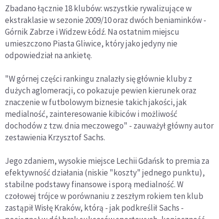
Zbadano łącznie 18 klubów: wszystkie rywalizujące w
ekstraklasie w sezonie 2009/10 oraz dwóch beniaminków -
Górnik Zabrze i Widzew Łódź. Na ostatnim miejscu
umieszczono Piasta Gliwice, który jako jedyny nie
odpowiedział na ankietę.
"W górnej części rankingu znalazły się głównie kluby z
dużych aglomeracji, co pokazuje pewien kierunek oraz
znaczenie w futbolowym biznesie takich jakości, jak
medialność, zainteresowanie kibiców i możliwość
dochodów z tzw. dnia meczowego" - zauważył główny autor
zestawienia Krzysztof Sachs.
Jego zdaniem, wysokie miejsce Lechii Gdańsk to premia za
efektywność działania (niskie "koszty" jednego punktu),
stabilne podstawy finansowe i sporą medialność. W
czołowej trójce w porównaniu z zeszłym rokiem ten klub
zastąpił Wisłę Kraków, którą - jak podkreślił Sachs -