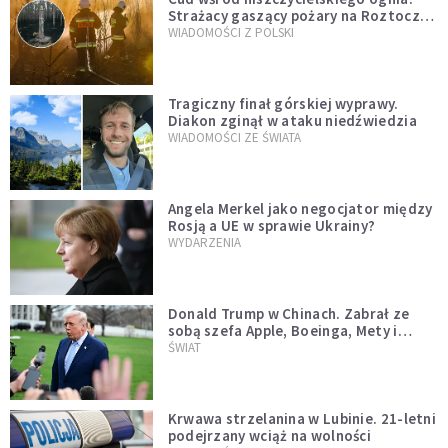
Strażacy gaszący pożary na Roztoczu
opublikowali niezwykłe zdjęcie
WIADOMOŚCI Z POLSKI
Tragiczny finał górskiej wyprawy.
Diakon zginął w ataku niedźwiedzia
WIADOMOŚCI ZE ŚWIATA
Angela Merkel jako negocjator między
Rosją a UE w sprawie Ukrainy?
WYDARZENIA
Donald Trump w Chinach. Zabrał ze
sobą szefa Apple, Boeinga, Mety i
Muska
ŚWIAT
Krwawa strzelanina w Lubinie. 21-letni
podejrzany wciąż na wolności