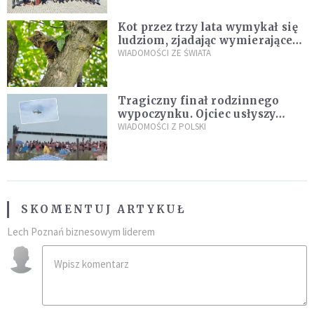
Kot przez trzy lata wymykał się
ludziom, zjadając wymierające
kaczki. W końcu popełnił
WIADOMOŚCI ZE ŚWIATA
fatalny błąd
Tragiczny finał rodzinnego
wypoczynku. Ojciec usłyszy
zarzuty
WIADOMOŚCI Z POLSKI
SKOMENTUJ ARTYKUŁ
Lech Poznań biznesowym liderem