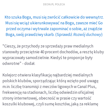
DEON.PL POLECA
Kto szuka Boga, musi się zwrócić całkowicie do wewnątrz.
Musi się wciąż ukierunkowywać na Boga, zawsze mieć Go
przed oczyma i wytrwale zapominać o sobie, aż znajdzie
Boga, swój prawdziwy skarb. (Sprawdź:
Rozwój duchowy
)
"Cieszy, że przychody ze sprzedaży praw medialnych
stanowiły przeciętnie 40 procent dochodów, a resztę kluby
wypracowały samodzielnie. Kiedyś te proporcje były
odwrotne" - dodał.
Kolejorz otwiera klasyfikację najbardziej medialnych
polskich klubów, sporządzając którą wzięto pod uwagę
m.in. liczbę transmisji z meczów ligowych w Canal Plus,
frekwencję na stadionach, liczbę odwiedzin oficjalnej
strony internetowej, obecność w prasie czy wartość
koszulki klubowej, czyli sumę kosztów, jaką za reklamę