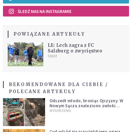
ŚLEDŹ NAS NA INSTAGRAMIE
POWIĄZANE ARTYKUŁY
LE: Lech zagra z FC
Salzburg o zwycięstwo
ŚWIAT
REKOMENDOWANE DLA CIEBIE /
POLECANE ARTYKUŁY
Odszedł młodo, broniąc Ojczyzny. W
Nowym Sączu znaleziono zwłoki
mężczyzny z czasów potopu
WYDARZENIA
szwedzkiego
Cud wśród niszczycielskiego ognia.