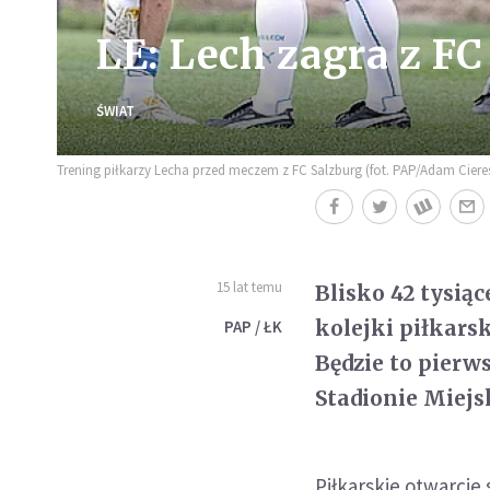
LE: Lech zagra z F
ŚWIAT
Trening piłkarzy Lecha przed meczem z FC Salzburg (fot. PAP/Adam Ciere
15 lat temu
Blisko 42 tysią
kolejki piłkars
PAP / ŁK
Będzie to pier
Stadionie Miejsk
Piłkarskie otwarci