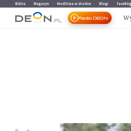
Przejdź do menu głównego
Przejdź do treści
Biblia
Magazyn
Modlitwa w drodze
Blogi
faceBó
Wy
Radio DEON