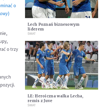
ominać o
howy
)
Lech Poznań biznesowym
liderem
nie,
ŚWIAT
upy,
ać o trzy
wanych
pozycji.
LE: Heroiczna walka Lecha,
remis z Juve
ŚWIAT