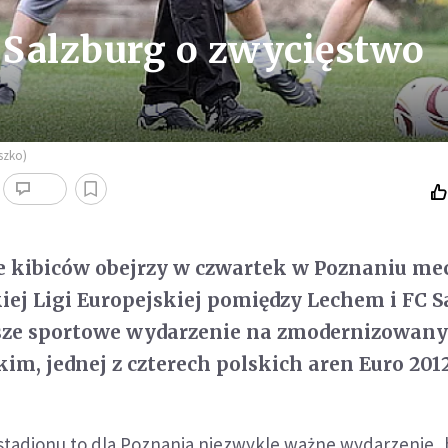
C Salzburg o zwycięstwo
szko)
ce kibiców obejrzy w czwartek w Poznaniu mec
kiej Ligi Europejskiej pomiędzy Lechem i FC S
wsze sportowe wydarzenie na zmodernizowan
im, jednej z czterech polskich aren Euro 2012
e stadionu to dla Poznania niezwykle ważne wydarzenie