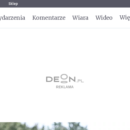
g
Sklep
Wię
darzenia
Komentarze
Wiara
Wideo