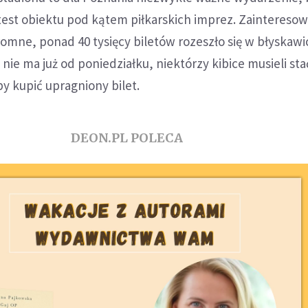
test obiektu pod kątem piłkarskich imprez. Zaintereso
romne, ponad 40 tysięcy biletów rozeszło się w błyskaw
nie ma już od poniedziałku, niektórzy kibice musieli sta
by kupić upragniony bilet.
DEON.PL POLECA