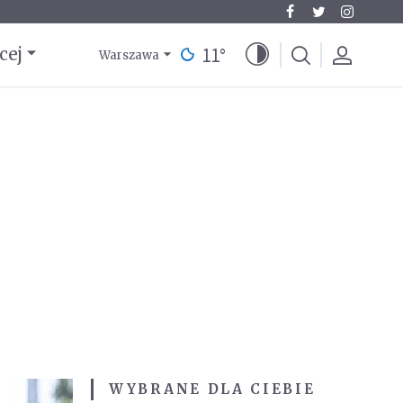
11
°
cej
Warszawa
WYBRANE DLA CIEBIE