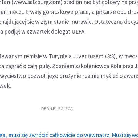
hten (www.salzburg.com) stadion nie był gotowy na przy
ień meczu trwały gorączkowe prace, a piłkarze obu dru
najdującej się w złym stanie murawie. Ostateczną decyz
ia podjął w czwartek delegat UEFA.
ziewanym remisie w Turynie z Juventusem (3:3), w mecz
cą zagrać o całą pulę. Zdaniem szkoleniowca Kolejorza 
 zwycięstwo pozwoli jego drużynie realnie myśleć o awan
ywek.
DEON.PL POLECA
ga, musi się zwrócić całkowicie do wewnątrz. Musi się w