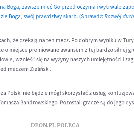
a Boga, zawsze mieć Go przed oczyma i wytrwale zap
dzie Boga, swój prawdziwy skarb. (Sprawdź:
Rozwój duc
ach, że czekają na ten mecz. Po dobrym wyniku w Tury
lce o miejsce premiowane awansem z tej bardzo silnej gr
owie, wznieść się na wyżyny naszych umiejętności i zagr
zed meczem Zieliński.
za Polski nie będzie mógł skorzystać z usług kontuzjo
i Tomasza Bandrowskiego. Pozostali gracze są do jego dys
DEON.PL POLECA