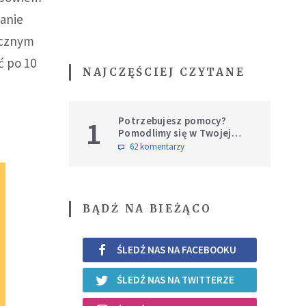
wanie
icznym
ć po 10
NAJCZĘŚCIEJ CZYTANE
Potrzebujesz pomocy?
1
Pomodlimy się w Twojej
intencji
62 komentarzy
BĄDŹ NA BIEŻĄCO
ŚLEDŹ NAS NA FACEBOOKU
ŚLEDŹ NAS NA TWITTERZE