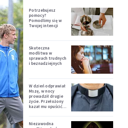
Potrzebujesz
pomocy?
Pomodlimy się w
Twojej intencji
Skuteczna
modlitwa w
sprawach trudnych
i beznadziejnych
W dzień odprawiał
Mszę, w nocy
prowadził drugie
życie. Przełożony
kazał mu opuścić
zakon
Niezawodna