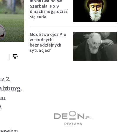
modlitwa do św.
Szarbela. Po 9
dniach mogą dziać
się cuda
Modlitwa ojca Pio
w trudnych i
beznadziejnych
sytuacjach
z 2.
alzburg.
ym
.
, bowiem