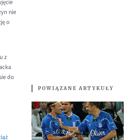
jęcie
żyn nie
ję o
u z
Jacka
sie do
POWIĄZANE ARTYKUŁY
ciąż