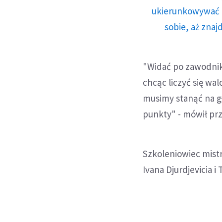
ukierunkowywać n
sobie, aż znaj
"Widać po zawodnik
chcąc liczyć się wa
musimy stanąć na gł
punkty" - mówił pr
Szkoleniowiec mistr
Ivana Djurdjevicia 