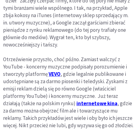
"dzieł" zaczęły czerpać firmy, które do tej pory nie miały z
tymi branżami wiele wspólnego. I tak, na przykład, Apple
zbija kokosy na iTunes (internetowy sklep sprzedający m.
in. utwory muzyczne), a Google zaczął garściami zbierać
pieniądze z rynku reklamowego (do tej pory trafiały one
głównie do mediów). Wygrał ten, kto był szybszy,
nowocześniejszy i tańszy.
Otrzeźwienie przyszło, choć późno. Zamiast walczyć z
YouTube - koncerny muzyczne podpisały porozumienie i
stworzyły platformę
VEVO
, gdzie legalnie publikowane i
udostępniane są za darmo piosenki i teledyski. Zyskami z
emisji reklam dzielą się po równo Google (właściciel
platformy YouTube) i koncerny muzyczne. Już teraz
działają (także na polskim rynku)
internetowe kina
, gdzie
za darmo można obejrzeć film ale i towarzyszące mu
reklamy. Takich przykładów jest wiele i oby było ich jeszcze
więcej. Nikt przecież nie lubi, gdy wyzywa się go od złodziei.