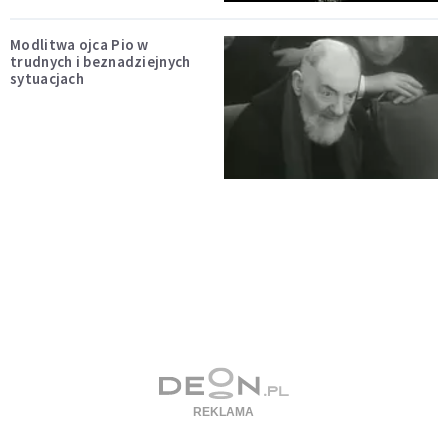
Modlitwa ojca Pio w
trudnych i beznadziejnych
sytuacjach