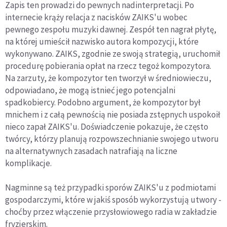
Zapis ten prowadzi do pewnych nadinterpretacji. Po
internecie krąży relacja z nacisków ZAIKS'u wobec
pewnego zespołu muzyki dawnej. Zespół ten nagrał płytę,
na której umieścił nazwisko autora kompozycji, które
wykonywano. ZAIKS, zgodnie ze swoją strategią, uruchomił
procedurę pobierania opłat na rzecz tegoż kompozytora.
Na zarzuty, że kompozytor ten tworzył w średniowieczu,
odpowiadano, że mogą istnieć jego potencjalni
spadkobiercy. Podobno argument, że kompozytor był
mnichem i z całą pewnością nie posiada zstępnych uspokoił
nieco zapał ZAIKS'u. Doświadczenie pokazuje, że często
twórcy, którzy planują rozpowszechnianie swojego utworu
na alternatywnych zasadach natrafiają na liczne
komplikacje.
Nagminne są też przypadki sporów ZAIKS'u z podmiotami
gospodarczymi, które w jakiś sposób wykorzystują utwory -
choćby przez włączenie przysłowiowego radia w zakładzie
fryzjerskim.