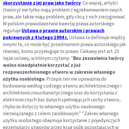
skorzystanie z jej praw jako twórcy
. Co więcej, artyści
(twórcy) nie tylko mają problem z egzekwowaniem swych
praw, ale także mają problem, gdy chcą z nich zrezygnować.
W polskim prawodawstwie kwestię prawa autorskiego
reguluje
Ustawa o prawie autorskim i prawach
pokrewnych z 4 lutego 1994 r.
Ustawa ta definiuje między
innymi to, co może być przedmiotem prawa autorskiego jak
również, komu przysługuje to prawo. Ciekawy jest art. 23
tejże ustawy, w którym czytamy: "
Bez zezwolenia twórcy
wolno nieodpłatnie korzystać z już
rozpowszechnionego utworu w zakresie własnego
użytku osobistego
. Przepis ten nie upoważnia do
budowania według cudzego utworu architektonicznego i
architektonicznourbanistycznego oraz do korzystania z
elektronicznych baz danych spełniających cechy utworu,
chyba że dotyczy to własnego użytku naukowego
niezwiązanego z celem zarobkowym." "Zakres własnego
użytku osobistego obejmuje korzystanie z pojedynczych
egzemplarzy utworów przez krąg osób pozostających w