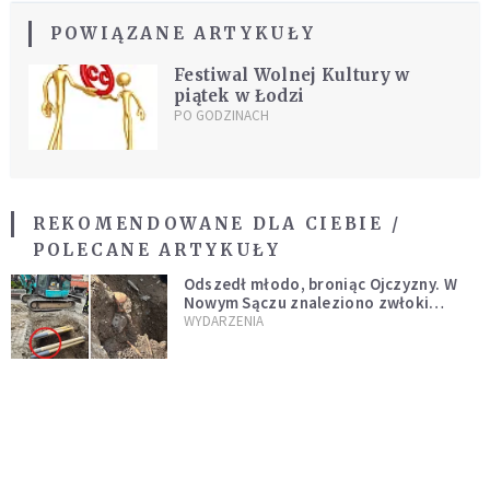
POWIĄZANE ARTYKUŁY
Festiwal Wolnej Kultury w
piątek w Łodzi
PO GODZINACH
REKOMENDOWANE DLA CIEBIE /
POLECANE ARTYKUŁY
Odszedł młodo, broniąc Ojczyzny. W
Nowym Sączu znaleziono zwłoki
mężczyzny z czasów potopu
WYDARZENIA
szwedzkiego
Cud wśród niszczycielskiego ognia.
Strażacy gaszący pożary na Roztoczu
opublikowali niezwykłe zdjęcie
WIADOMOŚCI Z POLSKI