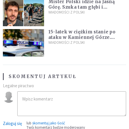
Mister Polski idzie na Jasną
Górę. Szuka tam głębi i
spotkania
WIADOMOŚCI Z POLSKI
15-latek w ciężkim stanie po
ataku w Kamiennej Górze.
Policja zatrzymała dwóch
WIADOMOŚCI Z POLSKI
nastolatków
SKOMENTUJ ARTYKUŁ
Legalne piractwo
Zaloguj się
lub
skomentuj jako Gość
Twój komentarz będzie moderowany