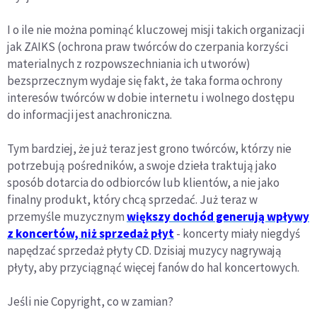
I o ile nie można pominąć kluczowej misji takich organizacji
jak ZAIKS (ochrona praw twórców do czerpania korzyści
materialnych z rozpowszechniania ich utworów)
bezsprzecznym wydaje się fakt, że taka forma ochrony
interesów twórców w dobie internetu i wolnego dostępu
do informacji jest anachroniczna.
Tym bardziej, że już teraz jest grono twórców, którzy nie
potrzebują pośredników, a swoje dzieła traktują jako
sposób dotarcia do odbiorców lub klientów, a nie jako
finalny produkt, który chcą sprzedać. Już teraz w
przemyśle muzycznym
większy dochód generują wpływy
z koncertów, niż sprzedaż płyt
- koncerty miały niegdyś
napędzać sprzedaż płyty CD. Dzisiaj muzycy nagrywają
płyty, aby przyciągnąć więcej fanów do hal koncertowych.
Jeśli nie Copyright, co w zamian?