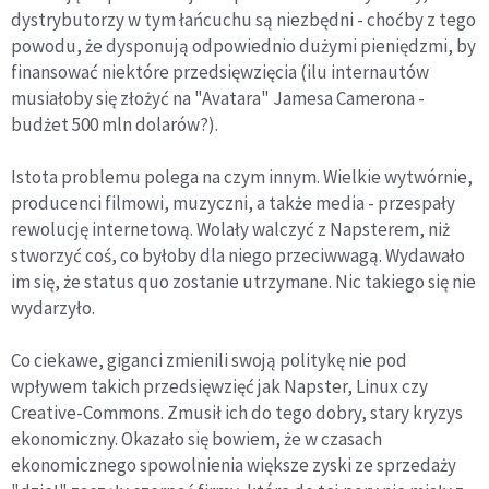
dystrybutorzy w tym łańcuchu są niezbędni - choćby z tego
powodu, że dysponują odpowiednio dużymi pieniędzmi, by
finansować niektóre przedsięwzięcia (ilu internautów
musiałoby się złożyć na "Avatara" Jamesa Camerona -
budżet 500 mln dolarów?).
Istota problemu polega na czym innym. Wielkie wytwórnie,
producenci filmowi, muzyczni, a także media - przespały
rewolucję internetową. Wolały walczyć z Napsterem, niż
stworzyć coś, co byłoby dla niego przeciwwagą. Wydawało
im się, że status quo zostanie utrzymane. Nic takiego się nie
wydarzyło.
Co ciekawe, giganci zmienili swoją politykę nie pod
wpływem takich przedsięwzięć jak Napster, Linux czy
Creative-Commons. Zmusił ich do tego dobry, stary kryzys
ekonomiczny. Okazało się bowiem, że w czasach
ekonomicznego spowolnienia większe zyski ze sprzedaży