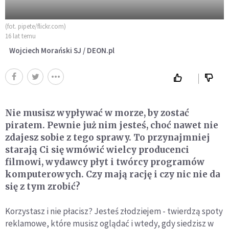
(fot. pipete/flickr.com)
16 lat temu
Wojciech Morański SJ / DEON.pl
Nie musisz wypływać w morze, by zostać
piratem. Pewnie już nim jesteś, choć nawet nie
zdajesz sobie z tego sprawy. To przynajmniej
starają Ci się wmówić wielcy producenci
filmowi, wydawcy płyt i twórcy programów
komputerowych. Czy mają rację i czy nic nie da
się z tym zrobić?
Korzystasz i nie płacisz? Jesteś złodziejem - twierdzą spoty
reklamowe, które musisz oglądać i wtedy, gdy siedzisz w