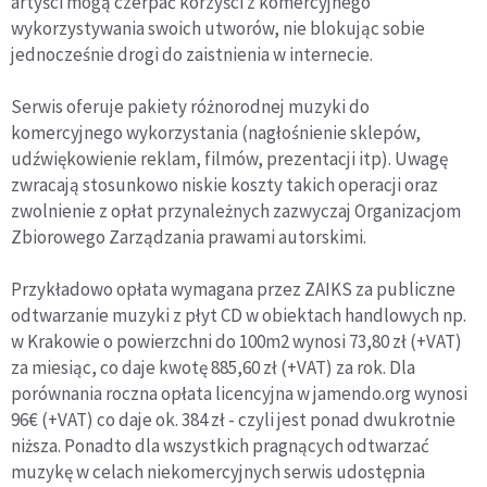
artyści mogą czerpać korzyści z komercyjnego
wykorzystywania swoich utworów, nie blokując sobie
jednocześnie drogi do zaistnienia w internecie.
Serwis oferuje pakiety różnorodnej muzyki do
komercyjnego wykorzystania (nagłośnienie sklepów,
udźwiękowienie reklam, filmów, prezentacji itp). Uwagę
zwracają stosunkowo niskie koszty takich operacji oraz
zwolnienie z opłat przynależnych zazwyczaj Organizacjom
Zbiorowego Zarządzania prawami autorskimi.
Przykładowo opłata wymagana przez ZAIKS za publiczne
odtwarzanie muzyki z płyt CD w obiektach handlowych np.
w Krakowie o powierzchni do 100m2 wynosi 73,80 zł (+VAT)
za miesiąc, co daje kwotę 885,60 zł (+VAT) za rok. Dla
porównania roczna opłata licencyjna w jamendo.org wynosi
96€ (+VAT) co daje ok. 384 zł - czyli jest ponad dwukrotnie
niższa. Ponadto dla wszystkich pragnących odtwarzać
muzykę w celach niekomercyjnych serwis udostępnia