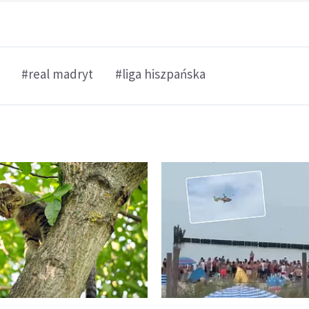
#real madryt
#liga hiszpańska