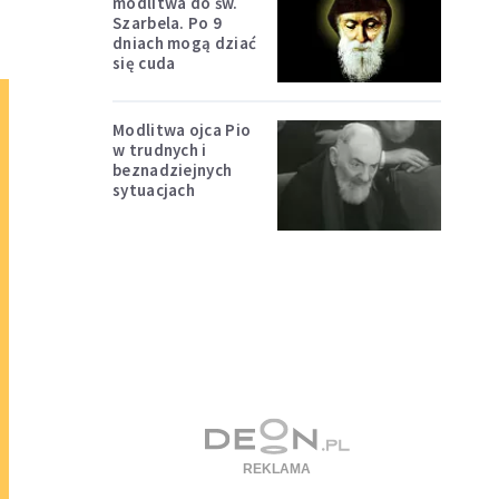
modlitwa do św.
Szarbela. Po 9
dniach mogą dziać
się cuda
Modlitwa ojca Pio
w trudnych i
beznadziejnych
sytuacjach