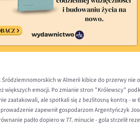
k Śródziemnomorskich w Almerii kibice do przerwy nie o
ż większych emocji. Po zmianie stron "Królewscy" podkr
 zaatakowali, ale spotkali się z bezlitosną kontrą - w 6
e prowadzenie zapewnił gospodarzom Argentyńczyk Jos
ównanie padło dopiero w 77. minucie - gola strzelił re