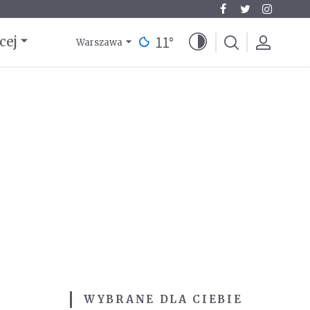
11
°
cej
Warszawa
WYBRANE DLA CIEBIE