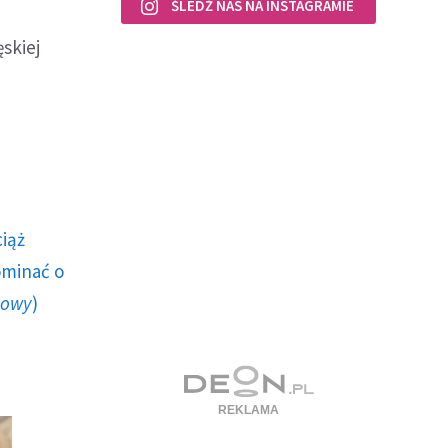
ŚLEDŹ NAS NA INSTAGRAMIE
skiej
ciąż
ominać o
howy
)