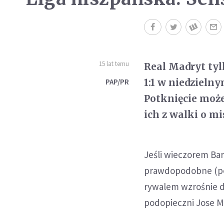
15 lat temu
Real Madryt tyl
1:1 w niedzieln
PAP/PR
Potknięcie moż
ich z walki o mi
Jeśli wieczorem Ba
prawdopodobne (po 
rywalem wzrośnie d
podopieczni Jose Mo