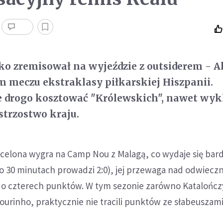
ko zremisował na wyjeździe z outsiderem - A
ym meczu ekstraklasy piłkarskiej Hiszpanii.
e drogo kosztować "Królewskich", nawet wyk
strzostwo kraju.
rcelona wygra na Camp Nou z Malagą, co wydaje się bar
30 minutach prowadzi 2:0), jej przewaga nad odwiec
o czterech punktów. W tym sezonie zarówno Katalończyc
urinho, praktycznie nie tracili punktów ze słabeuszami