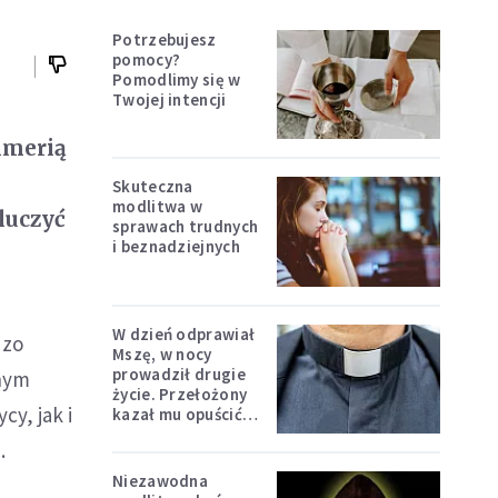
Potrzebujesz
pomocy?
Pomodlimy się w
Twojej intencji
lmerią
Skuteczna
modlitwa w
luczyć
sprawach trudnych
i beznadziejnych
W dzień odprawiał
dzo
Mszę, w nocy
prowadził drugie
znym
życie. Przełożony
y, jak i
kazał mu opuścić
zakon
.
Niezawodna