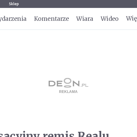
g
Sklep
Wię
darzenia
Komentarze
Wiara
Wideo
sacyjny remis Realu