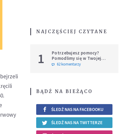
NAJCZĘŚCIEJ CZYTANE
Potrzebujesz pomocy?
1
Pomodlimy się w Twojej
intencji
62 komentarzy
bejrzeli
ęcili
BĄDŹ NA BIEŻĄCO
0.
e
ŚLEDŹ NAS NA FACEBOOKU
zerwowy
ŚLEDŹ NAS NA TWITTERZE