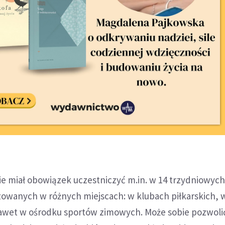
ie miał obowiązek uczestniczyć m.in. w 14 trzydniowyc
owanych w różnych miejscach: w klubach piłkarskich, w
awet w ośrodku sportów zimowych. Może sobie pozwolić