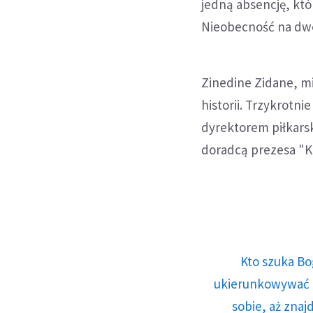
jedną absencję, kt
Nieobecność na dwó
Zinedine Zidane, mi
historii. Trzykrotni
dyrektorem piłkarsk
doradcą prezesa "K
Kto szuka Bo
ukierunkowywać n
sobie, aż znaj