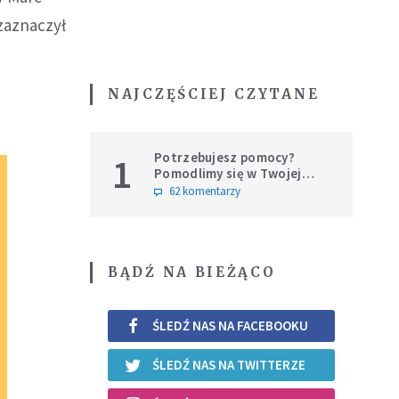
 zaznaczył
NAJCZĘŚCIEJ CZYTANE
Potrzebujesz pomocy?
1
Pomodlimy się w Twojej
intencji
62 komentarzy
BĄDŹ NA BIEŻĄCO
ŚLEDŹ NAS NA FACEBOOKU
ŚLEDŹ NAS NA TWITTERZE