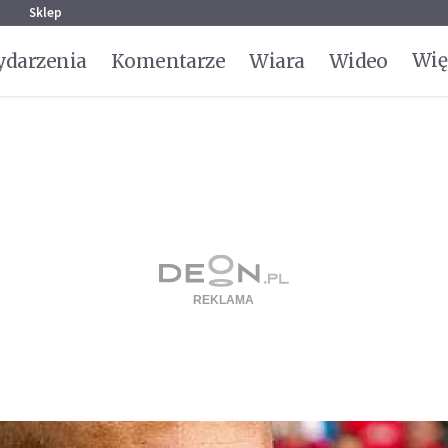
g
Sklep
Wię
darzenia
Komentarze
Wiara
Wideo