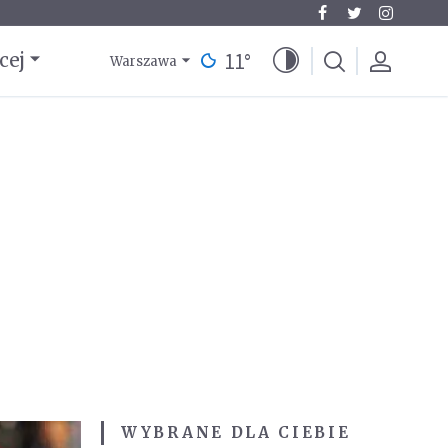
11
°
cej
Warszawa
WYBRANE DLA CIEBIE