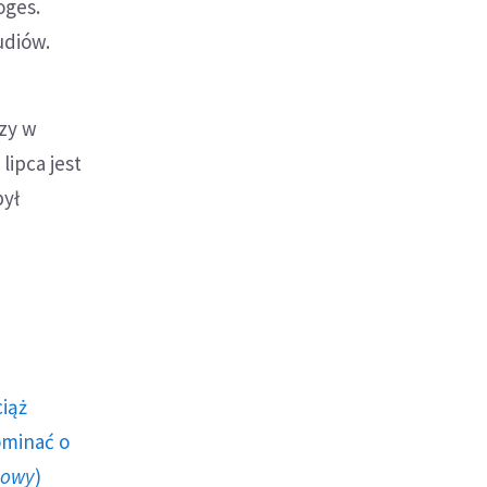
oges.
udiów.
rzy w
lipca jest
był
ciąż
ominać o
howy
)