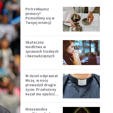
Potrzebujesz
pomocy?
Pomodlimy się w
Twojej intencji
Skuteczna
modlitwa w
sprawach trudnych
i beznadziejnych
W dzień odprawiał
Mszę, w nocy
prowadził drugie
życie. Przełożony
kazał mu opuścić
zakon
Niezawodna