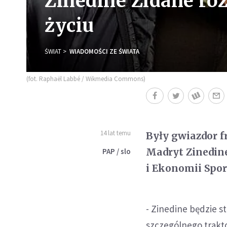
Zinedine Zidane ro
życiu
ŚWIAT
WIADOMOŚCI ZE ŚWIATA
(fot. Raphaël Labbé / Wikmedia Commons)
14 lat temu
Były gwiazdor f
Madryt Zinedin
PAP / slo
i Ekonomii Spor
- Zinedine będzie s
szczególnego trakto