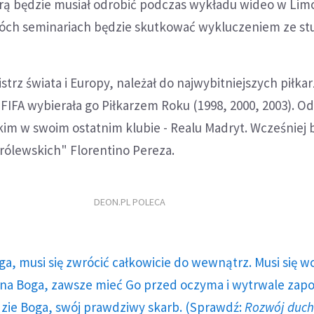
órą będzie musiał odrobić podczas wykładu wideo w Lim
ch seminariach będzie skutkować wykluczeniem ze st
strz świata i Europy, należał do najwybitniejszych piłka
e FIFA wybierała go Piłkarzem Roku (1998, 2000, 2003). Od 
im w swoim ostatnim klubie - Realu Madryt. Wcześniej 
rólewskich" Florentino Pereza.
DEON.PL POLECA
ga, musi się zwrócić całkowicie do wewnątrz. Musi się w
a Boga, zawsze mieć Go przed oczyma i wytrwale zap
dzie Boga, swój prawdziwy skarb. (Sprawdź:
Rozwój duc