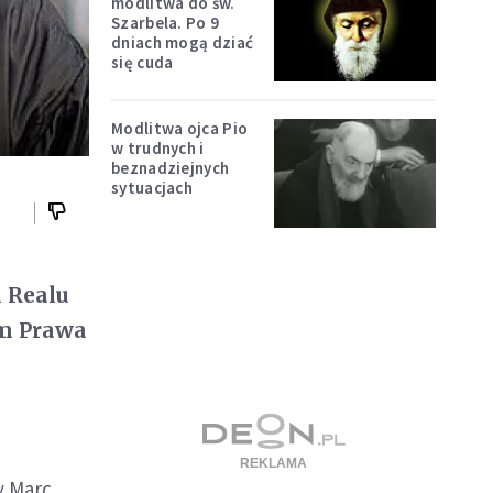
modlitwa do św.
Szarbela. Po 9
dniach mogą dziać
się cuda
Modlitwa ojca Pio
w trudnych i
beznadziejnych
sytuacjach
i Realu
um Prawa
o
y Marc