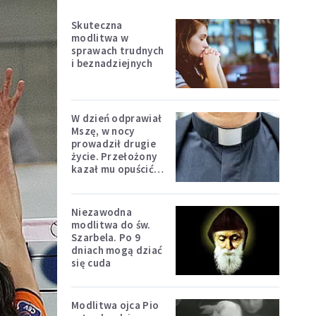
Skuteczna
modlitwa w
sprawach trudnych
i beznadziejnych
W dzień odprawiał
Mszę, w nocy
prowadził drugie
życie. Przełożony
kazał mu opuścić
zakon
Niezawodna
modlitwa do św.
Szarbela. Po 9
dniach mogą dziać
się cuda
Modlitwa ojca Pio