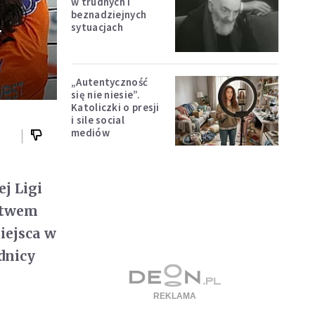
w trudnych i
beznadziejnych
y
sytuacjach
„Autentyczność
się nie niesie”.
Katoliczki o presji
i sile social
mediów
j Ligi
ęstwem
iejsca w
dnicy