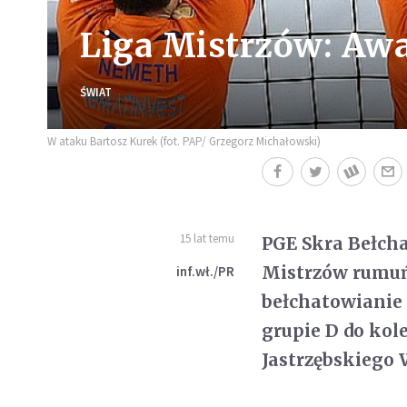
Liga Mistrzów: Awa
ŚWIAT
W ataku Bartosz Kurek (fot. PAP/ Grzegorz Michałowski)
15 lat temu
PGE Skra Bełcha
Mistrzów rumuńs
inf.wł./PR
bełchatowianie 
grupie D do kol
Jastrzębskiego 