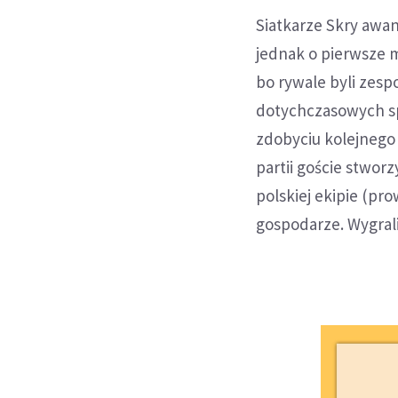
Siatkarze Skry awa
jednak o pierwsze mi
bo rywale byli zes
dotychczasowych sp
zdobyciu kolejnego
partii goście stworz
polskiej ekipie (pr
gospodarze. Wygrali 