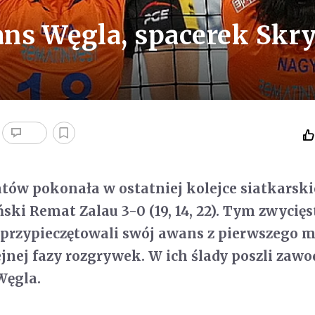
ns Węgla, spacerek Skr
tów pokonała w ostatniej kolejce siatkarskie
ki Remat Zalau 3-0 (19, 14, 22). Tym zwyci
przypieczętowali swój awans z pierwszego m
ejnej fazy rozgrywek. W ich ślady poszli zawo
Węgla.