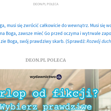
DEON.PL POLECA
ga, musi się zwrócić całkowicie do wewnątrz. Musi się w
a Boga, zawsze mieć Go przed oczyma i wytrwale zap
dzie Boga, swój prawdziwy skarb. (Sprawdź:
Rozwój duc
DEON.PL POLECA