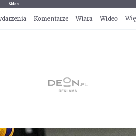
g
Sklep
Wię
darzenia
Komentarze
Wiara
Wideo