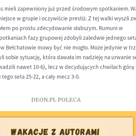
ns mieli zapewniony już przed środowym spotkaniem. Wa
ejsce w grupie i oczywiście prestiż. Z tej walki wyszli z
połem po prostu zdecydowanie słabszym. Rumuni w
otkaniach fazy grupowej zdobyli zaledwie jednego seta
 w Bełchatowie mowy być nie mogło. Może jedynie w trz
yli sobie sytuację, która dawała im nadzieję na urwanie s
owadzili nawet 10-6), lecz w decydujących chwilach górą 
tego seta 25-22, a cały mecz 3-0.
DEON.PL POLECA