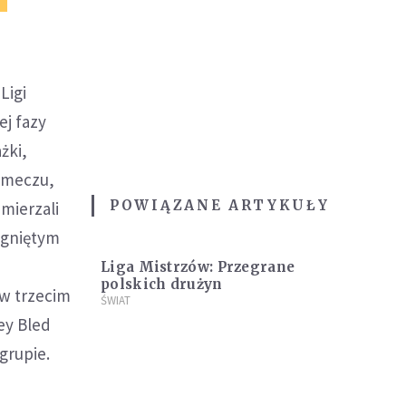
Ligi
ej fazy
żki,
o meczu,
POWIĄZANE ARTYKUŁY
mierzali
zygniętym
Liga Mistrzów: Przegrane
polskich drużyn
 w trzecim
ŚWIAT
ey Bled
 grupie.