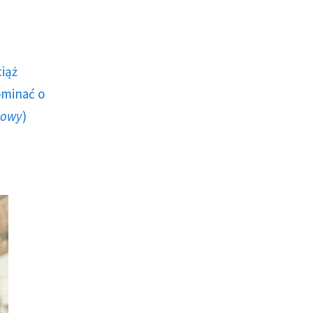
ciąż
ominać o
howy
)