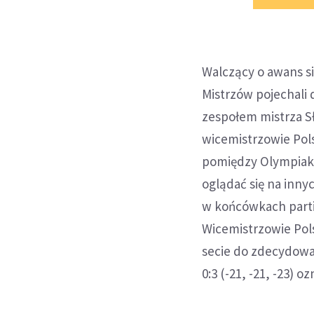
Walczący o awans si
Mistrzów pojechali 
zespołem mistrza Sł
wicemistrzowie Pols
pomiędzy Olympiako
oglądać się na inny
w końcówkach parti
Wicemistrzowie Pols
secie do zdecydowan
0:3 (-21, -21, -23) 