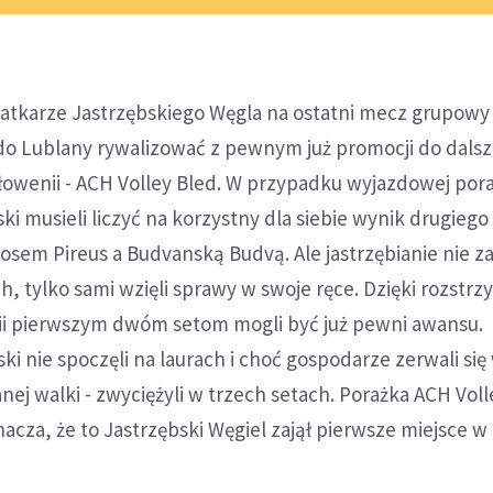
atkarze Jastrzębskiego Węgla na ostatni mecz grupowy 
do Lublany rywalizować z pewnym już promocji do dalsz
owenii - ACH Volley Bled. W przypadku wyjazdowej pora
ki musieli liczyć na korzystny dla siebie wynik drugieg
sem Pireus a Budvanską Budvą. Ale jastrzębianie nie za
ch, tylko sami wzięli sprawy w swoje ręce. Dzięki rozstr
i pierwszym dwóm setom mogli być już pewni awansu.
ki nie spoczęli na laurach i choć gospodarze zerwali się
ej walki - zwyciężyli w trzech setach. Porażka ACH Voll
oznacza, że to Jastrzębski Węgiel zajął pierwsze miejsce w