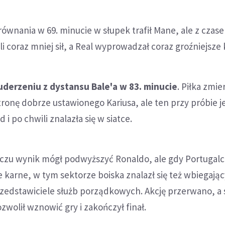
wnania w 69. minucie w słupek trafił Mane, ale z czas
eli coraz mniej sił, a Real wyprowadzał coraz groźniejsze 
 uderzeniu z dystansu Bale'a w 83. minucie
. Piłka zmie
tronę dobrze ustawionego Kariusa, ale ten przy próbie je
 i po chwili znalazła się w siatce.
meczu wynik mógł podwyższyć Ronaldo, ale gdy Portugal
e karne, w tym sektorze boiska znalazł się też wbiegając
przedstawiciele służb porządkowych. Akcję przerwano, a 
zwolił wznowić gry i zakończył finał.