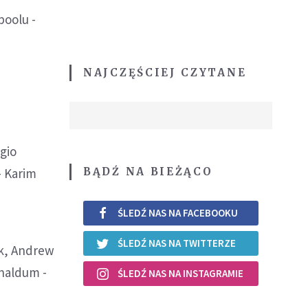
poolu -
NAJCZĘŚCIEJ CZYTANE
rgio
BĄDŹ NA BIEŻĄCO
- Karim
ŚLEDŹ NAS NA FACEBOOKU
ŚLEDŹ NAS NA TWITTERZE
ijk, Andrew
jnaldum -
ŚLEDŹ NAS NA INSTAGRAMIE