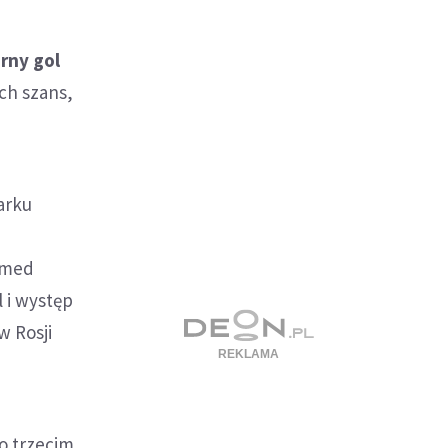
rny gol
ch szans,
arku
amed
l i występ
w Rosji
ro trzecim