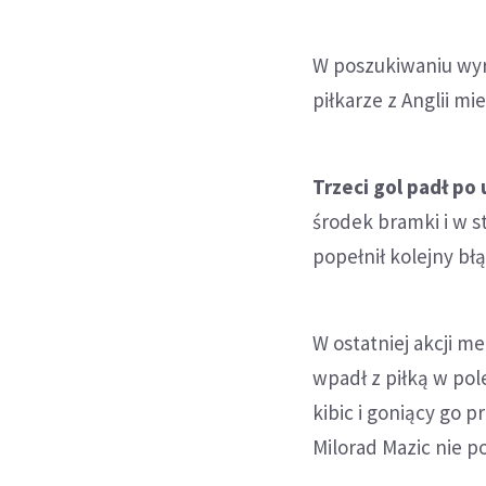
W poszukiwaniu wyró
piłkarze z Anglii mi
Trzeci gol padł po
środek bramki i w s
popełnił kolejny błąd
W ostatniej akcji 
wpadł z piłką w pol
kibic i goniący go 
Milorad Mazic nie po