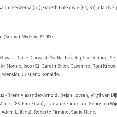
Karim Benzema (51), Gareth Bale dwie (64, 83); dla Liver
c (Serbia). Widzów 63 000.
 Navas - Daniel Carvajal (36. Nacho), Raphael Varane, Se
ka Modric, Isco (61. Gareth Bale), Casemiro, Toni Kroos 
Asensio), Cristiano Ronaldo.
ius - Trent Alexander-Arnold, Dejan Lovren, Virgil van D
Milner (83. Emre Can), Jordan Henderson, Georginio Wi
 Adam Lallana), Roberto Firmino, Sadio Mane.