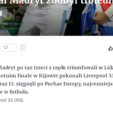
al Madryt zdobył trofeu
u
adryt po raz trzeci z rzędu triumfowali w Lid
tnim finale w Kijowie pokonali Liverpool 3:1 
az 13. sięgnęli po Puchar Europy, najcenniejs
 w futbolu.
ol 3:1 (0:0).