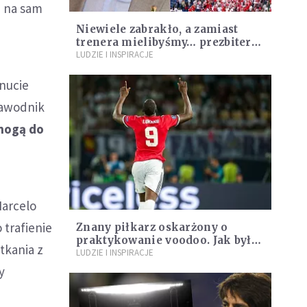
m na sam
Niewiele zabrakło, a zamiast
trenera mielibyśmy… prezbitera.
Nieznane oblicze Jacka Gmocha
LUDZIE I INSPIRACJE
inucie
zawodnik
 nogą do
Marcelo
 trafienie
Znany piłkarz oskarżony o
praktykowanie voodoo. Jak było
tkania z
naprawdę?
LUDZIE I INSPIRACJE
y