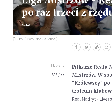
Liga Mistrzów - Re
po raz trzeci z rzęd
ŚWIAT
(fot. PAP/EPA/ARMANDO BABANI)
8 lat temu
Piłkarze Realu M
Mistrzów. W sobo
PAP / kk
"Królewscy" po r
trofeum klubowe
Real Madryt - Liverpo