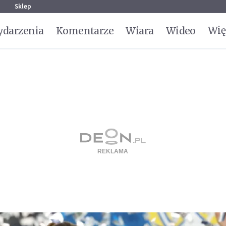
g
Sklep
Wię
darzenia
Komentarze
Wiara
Wideo