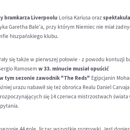
y bramkarza Liverpoolu
Lorisa Kariusa oraz
spektakula
yka Garetha Bale'a, przy którym Niemiec nie miał żadny
fie hiszpańskiego klubu.
ły się także w pierwszej połowie - z powodu kontuzji b
z Sergio Ramosem
w 33. minucie musiał opuścić
 w tym sezonie zawodnik "The Reds"
Egipcjanin Moh
óźniej urazu nabawił się też obrońca Realu Daniel Carvaja
ozpoczynających się 14 czerwca mistrzostwach świata 
pytania.
sezonie 44 gole, licząc wszystkie rozgrywki. Jest dopie