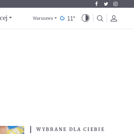
11
°
cej
Warszawa
WYBRANE DLA CIEBIE