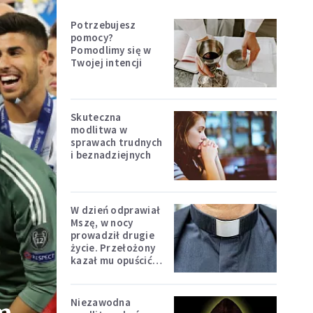
Potrzebujesz
pomocy?
Pomodlimy się w
Twojej intencji
Skuteczna
modlitwa w
sprawach trudnych
i beznadziejnych
W dzień odprawiał
Mszę, w nocy
prowadził drugie
życie. Przełożony
kazał mu opuścić
zakon
Niezawodna