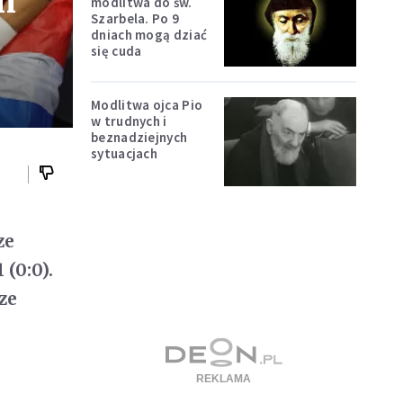
m
modlitwa do św.
Szarbela. Po 9
dniach mogą dziać
się cuda
Modlitwa ojca Pio
w trudnych i
beznadziejnych
sytuacjach
ze
(0:0).
ze