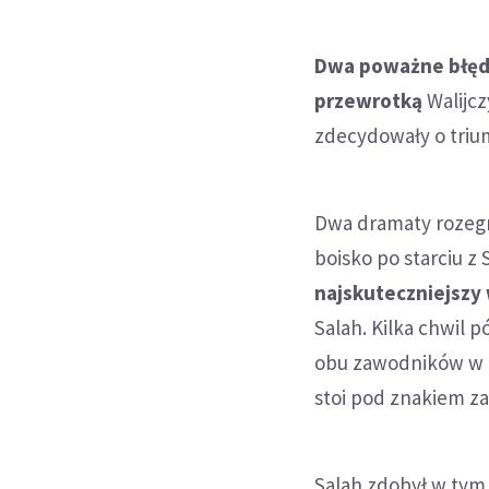
Dwa poważne błęd
przewrotką
Walijcz
zdecydowały o trium
Dwa dramaty rozegra
boisko po starciu 
najskuteczniejszy
Salah. Kilka chwil p
obu zawodników w r
stoi pod znakiem za
Salah zdobył w tym 