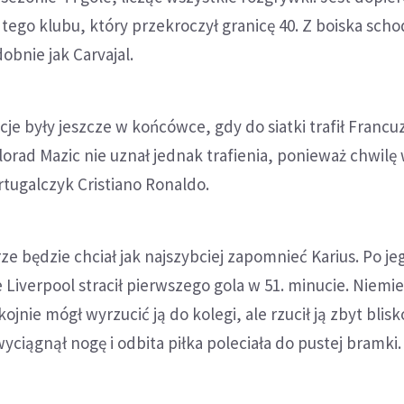
 tego klubu, który przekroczył granicę 40. Z boiska scho
obnie jak Carvajal.
e były jeszcze w końcówce, gdy do siatki trafił Francu
orad Mazic nie uznał jednak trafienia, ponieważ chwilę
tugalczyk Cristiano Ronaldo.
e będzie chciał jak najszybciej zapomnieć Karius. Po je
 Liverpool stracił pierwszego gola w 51. minucie. Niemie
kojnie mógł wyrzucić ją do kolegi, ale rzucił ją zbyt blis
ciągnął nogę i odbita piłka poleciała do pustej bramki.