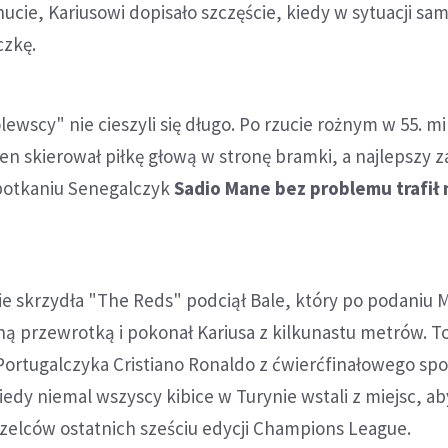
nucie, Kariusowi dopisało szczęście, kiedy w sytuacji sa
czkę.
ewscy" nie cieszyli się długo. Po rzucie rożnym w 55. m
en skierował piłkę głową w stronę bramki, a najlepszy 
potkaniu Senegalczyk
Sadio Mane bez problemu trafił
e skrzydła "The Reds" podciął Bale, który po podaniu 
ną przewrotką i pokonał Kariusa z kilkunastu metrów. To
ortugalczyka Cristiano Ronaldo z ćwierćfinałowego spo
iedy niemal wszyscy kibice w Turynie wstali z miejsc, ab
rzelców ostatnich sześciu edycji Champions League.