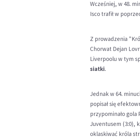
Wcześniej, w 48. mi
Isco trafił w poprze
Z prowadzenia "Król
Chorwat Dejan Lovr
Liverpoolu w tym s
siatki
.
Jednak w 64. minuci
popisał się efektow
przypominało gola P
Juventusem (3:0), k
oklaskiwać króla st