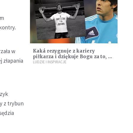
em
kontry.
rzała w
Kaká rezygnuje z kariery
piłkarza i dziękuje Bogu za to, że
j złapania
zawsze jest przy nim
LUDZIE I INSPIRACJE
czyk
y z trybun
sędzia