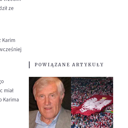
dził ze
z Karim
 wcześniej
POWIĄZANE ARTYKUŁY
go
c miał
ko Karima