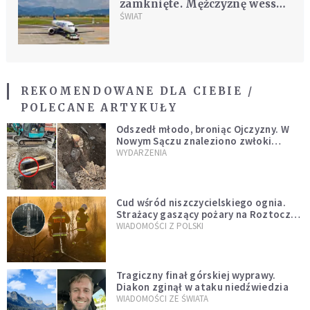
zamknięte. Mężczyznę wessał
silnik samolotu
ŚWIAT
REKOMENDOWANE DLA CIEBIE /
POLECANE ARTYKUŁY
Odszedł młodo, broniąc Ojczyzny. W
Nowym Sączu znaleziono zwłoki
mężczyzny z czasów potopu
WYDARZENIA
szwedzkiego
Cud wśród niszczycielskiego ognia.
Strażacy gaszący pożary na Roztoczu
opublikowali niezwykłe zdjęcie
WIADOMOŚCI Z POLSKI
Tragiczny finał górskiej wyprawy.
Diakon zginął w ataku niedźwiedzia
WIADOMOŚCI ZE ŚWIATA