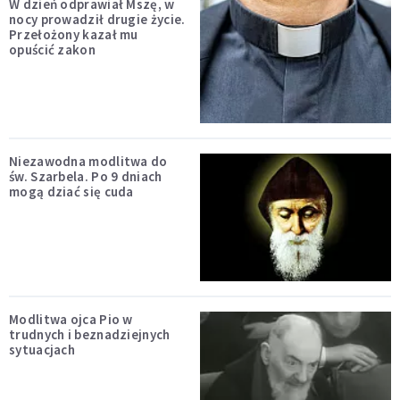
W dzień odprawiał Mszę, w
nocy prowadził drugie życie.
Przełożony kazał mu
opuścić zakon
Niezawodna modlitwa do
św. Szarbela. Po 9 dniach
mogą dziać się cuda
Modlitwa ojca Pio w
trudnych i beznadziejnych
sytuacjach