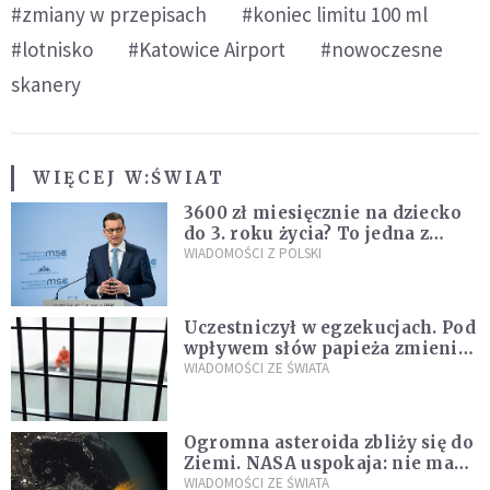
#zmiany w przepisach
#koniec limitu 100 ml
#lotnisko
#Katowice Airport
#nowoczesne
skanery
WIĘCEJ W:
ŚWIAT
3600 zł miesięcznie na dziecko
do 3. roku życia? To jedna z
propozycji programu "Rozwój
WIADOMOŚCI Z POLSKI
Plus"
Uczestniczył w egzekucjach. Pod
wpływem słów papieża zmienił
zdanie
WIADOMOŚCI ZE ŚWIATA
Ogromna asteroida zbliży się do
Ziemi. NASA uspokaja: nie ma
zagrożenia
WIADOMOŚCI ZE ŚWIATA