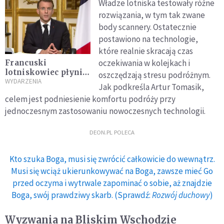
Władze lotniska testowały różne
rozwiązania, w tym tak zwane
body scannery. Ostatecznie
postawiono na technologie,
które realnie skracają czas
oczekiwania w kolejkach i
Francuski
lotniskowiec płynie
oszczędzają stresu podróżnym.
w rejon konfliktu
WYDARZENIA
Jak podkreśla Artur Tomasik,
na Bliskim
celem jest podniesienie komfortu podróży przy
Wschodzie
jednoczesnym zastosowaniu nowoczesnych technologii.
DEON.PL POLECA
Kto szuka Boga, musi się zwrócić całkowicie do wewnątrz.
Musi się wciąż ukierunkowywać na Boga, zawsze mieć Go
przed oczyma i wytrwale zapominać o sobie, aż znajdzie
Boga, swój prawdziwy skarb. (Sprawdź:
Rozwój duchowy
)
Wyzwania na Bliskim Wschodzie