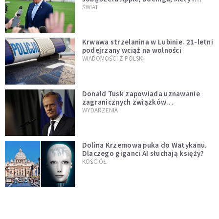
Muska
ŚWIAT
Krwawa strzelanina w Lubinie. 21-letni
podejrzany wciąż na wolności
WIADOMOŚCI Z POLSKI
Donald Tusk zapowiada uznawanie
zagranicznych związków
jednopłciowych. "Państwo oblało ten
WYDARZENIA
test"
Dolina Krzemowa puka do Watykanu.
Dlaczego giganci AI słuchają księży?
KOŚCIÓŁ