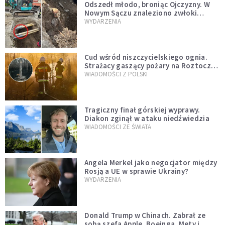
Odszedł młodo, broniąc Ojczyzny. W
Nowym Sączu znaleziono zwłoki
mężczyzny z czasów potopu
WYDARZENIA
szwedzkiego
Cud wśród niszczycielskiego ognia.
Strażacy gaszący pożary na Roztoczu
opublikowali niezwykłe zdjęcie
WIADOMOŚCI Z POLSKI
Tragiczny finał górskiej wyprawy.
Diakon zginął w ataku niedźwiedzia
WIADOMOŚCI ZE ŚWIATA
Angela Merkel jako negocjator między
Rosją a UE w sprawie Ukrainy?
WYDARZENIA
Donald Trump w Chinach. Zabrał ze
sobą szefa Apple, Boeinga, Mety i