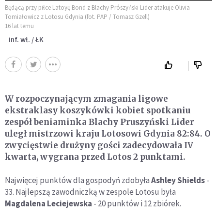
Będącą przy piłce Latoyę Bond z Blachy Prószyński Lider atakuje Olivia
Tomiałowicz z Lotosu Gdynia (fot. PAP / Tomasz Gzell)
16 lat temu
inf. wł. / ŁK
W rozpoczynającym zmagania ligowe
ekstraklasy koszykówki kobiet spotkaniu
zespół beniaminka Blachy Pruszyński Lider
uległ mistrzowi kraju Lotosowi Gdynia 82:84. O
zwycięstwie drużyny gości zadecydowała IV
kwarta, wygrana przed Lotos 2 punktami.
Najwięcej punktów dla gospodyń zdobyła
Ashley Shields
-
33. Najlepszą zawodniczką w zespole Lotosu była
Magdalena Leciejewska
- 20 punktów i 12 zbiórek.