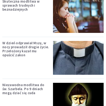
Skuteczna modlitwa w
sprawach trudnych i
beznadziejnych
W dzień odprawiał Mszę, w
nocy prowadził drugie życie.
Przełożony kazał mu
opuścić zakon
Niezawodna modlitwa do
św. Szarbela. Po 9 dniach
mogą dziać się cuda