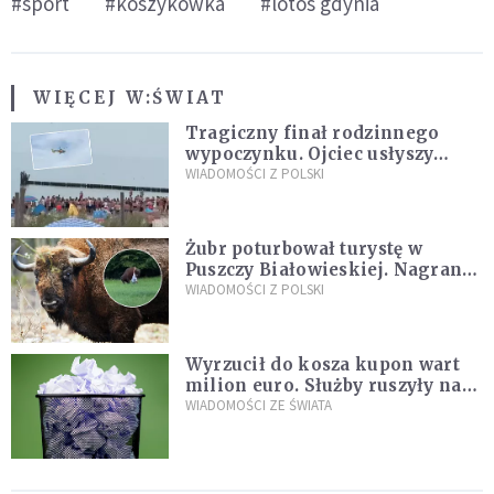
#sport
#koszykówka
#lotos gdynia
WIĘCEJ W:
ŚWIAT
Tragiczny finał rodzinnego
wypoczynku. Ojciec usłyszy
zarzuty
WIADOMOŚCI Z POLSKI
Żubr poturbował turystę w
Puszczy Białowieskiej. Nagranie
daje do myślenia
WIADOMOŚCI Z POLSKI
Wyrzucił do kosza kupon wart
milion euro. Służby ruszyły na
poszukiwania
WIADOMOŚCI ZE ŚWIATA