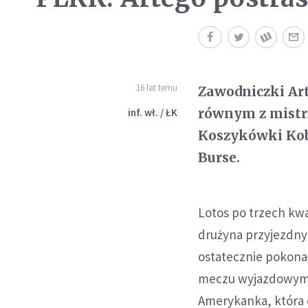
16 lat temu
Zawodniczki Art
równym z mistrz
inf. wł. / ŁK
Koszykówki Kobi
Burse.
Lotos po trzech kwa
drużyna przyjezdnyc
ostatecznie pokona
meczu wyjazdowym
Amerykanka, która d