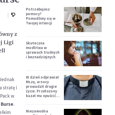
Potrzebujesz
pomocy?
Pomodlimy się w
Twojej intencji
równy z
j Ligi
Skuteczna
modlitwa w
ll
sprawach trudnych
i beznadziejnych
W dzień odprawiał
 Jednak
Mszę, w nocy
prowadził drugie
 stratę i
życie. Przełożony
 Pack w
kazał mu opuścić
zakon
l Burse
.
Niezawodna
ielkim