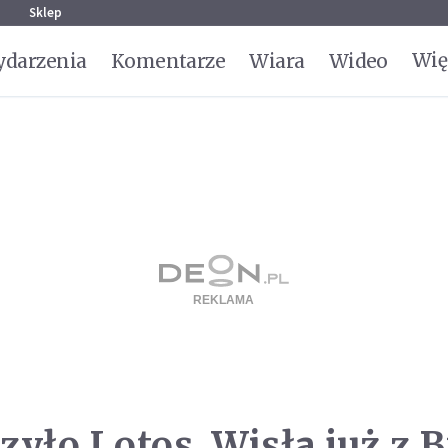
g
Sklep
Wię
darzenia
Komentarze
Wiara
Wideo
yło Lotos, Wisła już z 