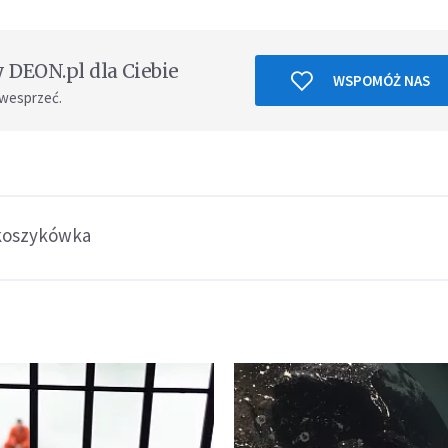
DEON.pl dla Ciebie
WSPOMÓŻ NAS
 wesprzeć.
koszykówka