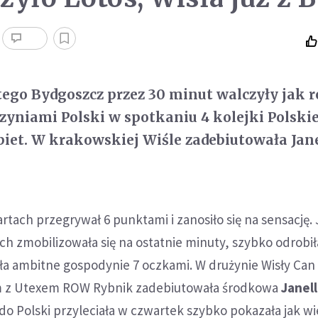
ego Bydgoszcz przez 30 minut walczyły jak 
yniami Polski w spotkaniu 4 kolejki Polskie
et. W krakowskiej Wiśle zadebiutowała Jane
rtach przegrywał 6 punktami i zanosiło się na sensację.
h zmobilizowała się na ostatnie minuty, szybko odrobiła
ła ambitne gospodynie 7 oczkami. W drużynie Wisły Can
 z Utexem ROW Rybnik zadebiutowała środkowa
Janel
o Polski przyleciała w czwartek szybko pokazała jak w