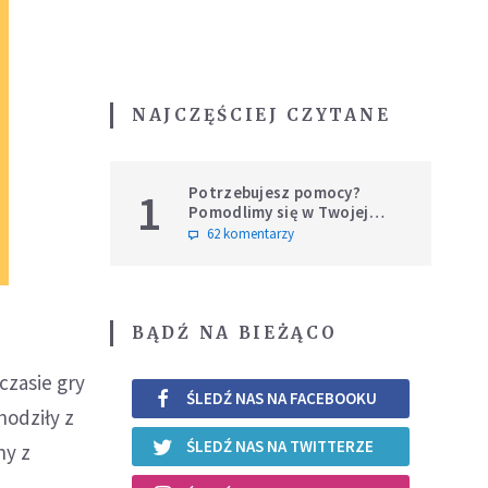
NAJCZĘŚCIEJ CZYTANE
Potrzebujesz pomocy?
1
Pomodlimy się w Twojej
intencji
62 komentarzy
BĄDŹ NA BIEŻĄCO
czasie gry
ŚLEDŹ NAS NA FACEBOOKU
hodziły z
ŚLEDŹ NAS NA TWITTERZE
ny z