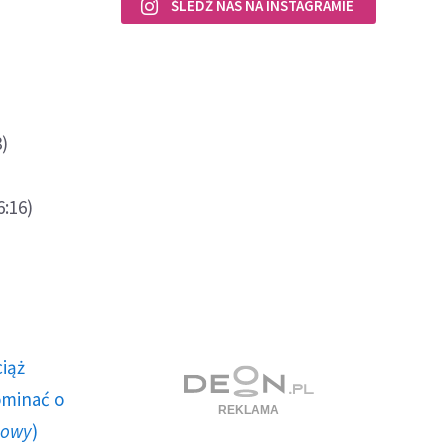
ŚLEDŹ NAS NA INSTAGRAMIE
8)
6:16)
ciąż
ominać o
howy
)