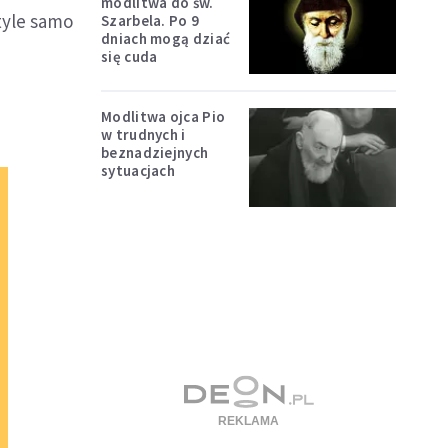
modlitwa do św.
tyle samo
Szarbela. Po 9
dniach mogą dziać
się cuda
Modlitwa ojca Pio
w trudnych i
beznadziejnych
sytuacjach