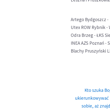
Artego Bydgoszcz - L
Utex ROW Rybnik - Wi
Odra Brzeg - ŁKS Sie
INEA AZS Poznań - Su
Blachy Pruszyński L
Kto szuka Bo
ukierunkowywać n
sobie, aż znaj