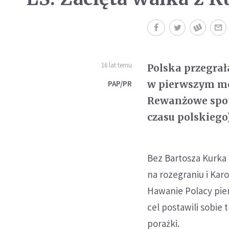
16 lat temu
Polska przegrała 
w pierwszym mec
PAP/PR
Rewanżowe spotk
czasu polskiego)
Bez Bartosza Kurka 
na rozegraniu i Ka
Hawanie Polacy pier
cel postawili sobie 
porażki.