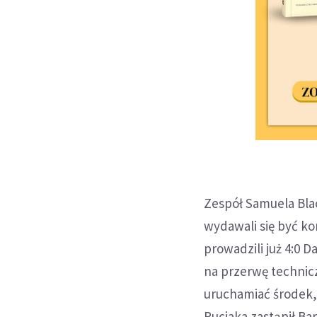
Zespół Samuela Bla
wydawali się być k
prowadzili już 4:0 D
na przerwę technicz
uruchamiać środek, 
Ruciaka zastąpił Bar