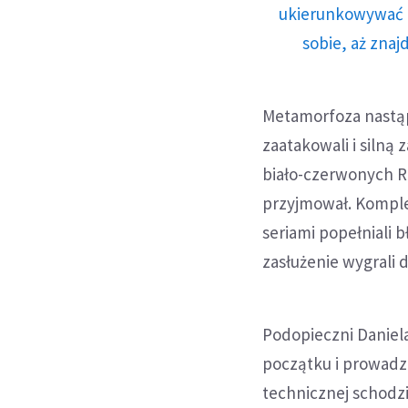
ukierunkowywać n
sobie, aż znaj
Metamorfoza nastąp
zaatakowali i silną 
biało-czerwonych Ru
przyjmował. Komplet
seriami popełniali 
zasłużenie wygrali d
Podopieczni Daniela
początku i prowadze
technicznej schodz