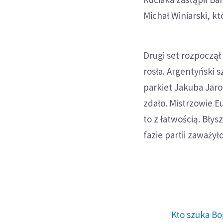
Michał Winiarski, k
Drugi set rozpoczą
rosła. Argentyński
parkiet Jakuba Jaro
zdało. Mistrzowie E
to z łatwością. Bły
fazie partii zaważył
Kto szuka Bo