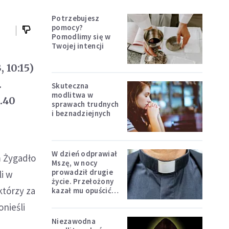
Potrzebujesz
pomocy?
Pomodlimy się w
Twojej intencji
, 10:15)
.
Skuteczna
modlitwa w
.40
sprawach trudnych
i beznadziejnych
W dzień odprawiał
m Żygadło
Mszę, w nocy
prowadził drugie
i w
życie. Przełożony
którzy za
kazał mu opuścić
zakon
onieśli
Niezawodna