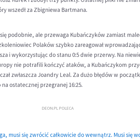
tóry wszedł za Zbigniewa Bartmana.
ł się podobnie, ale przewaga Kubańczyków zamiast male
 szkoleniowiec Polaków szybko zareagował wprowadzają
sza i wykorzystując do stanu 0:5 dwie przerwy. Na niewie
uropy nie potrafili kończyć ataków, a Kubańczykom prz
szczał zwłaszcza Joandry Leal. Za dużo błędów w począt
o na ostatecznej przegranej 16:25.
DEON.PL POLECA
ga, musi się zwrócić całkowicie do wewnątrz. Musi się w