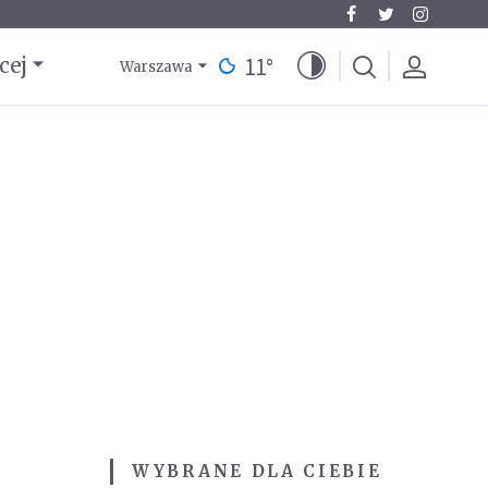
11
°
cej
Warszawa
WYBRANE DLA CIEBIE