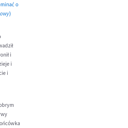
ominać o
howy
)
o
wadził
nił i
ieje i
ie i
dobrym
erwy
 końcówka