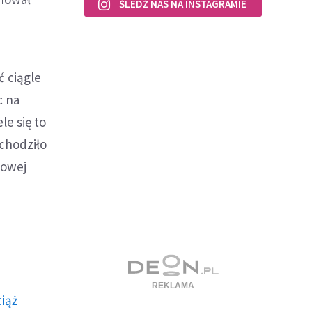
ŚLEDŹ NAS NA INSTAGRAMIE
ć ciągle
c na
le się to
ychodziło
kowej
ciąż