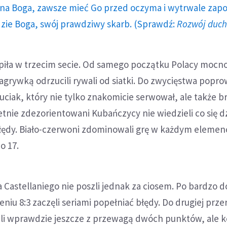
a Boga, zawsze mieć Go przed oczyma i wytrwale zap
dzie Boga, swój prawdziwy skarb. (Sprawdź:
Rozwój duc
iła w trzecim secie. Od samego początku Polacy mocn
zagrywką odrzucili rywali od siatki. Do zwycięstwa popro
ciak, który nie tylko znakomicie serwował, ale także bro
nie zdezorientowani Kubańczycy nie wiedzieli co się dz
błędy. Biało-czerwoni zdominowali grę w każdym elemenc
o 17.
 Castellaniego nie poszli jednak za ciosem. Po bardzo 
niu 8:3 zaczęli seriami popełniać błędy. Do drugiej prz
ili wprawdzie jeszcze z przewagą dwóch punktów, ale