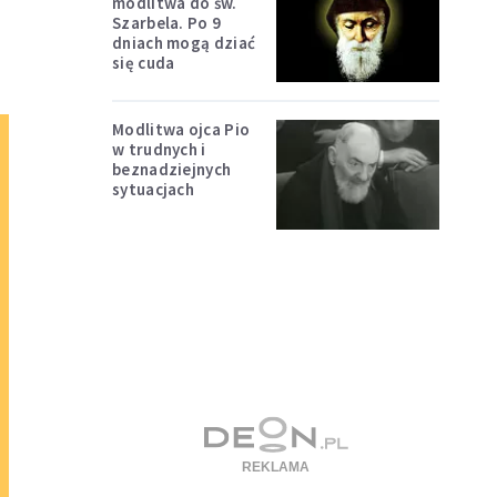
modlitwa do św.
Szarbela. Po 9
dniach mogą dziać
się cuda
Modlitwa ojca Pio
w trudnych i
beznadziejnych
sytuacjach