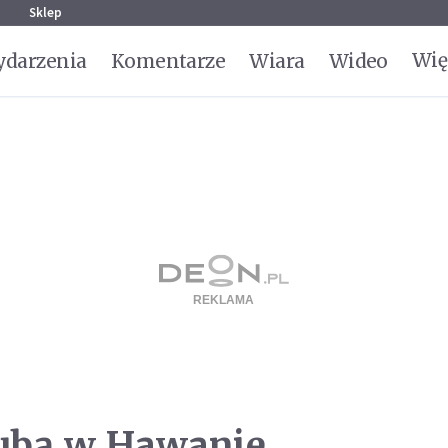
g
Sklep
Wię
darzenia
Komentarze
Wiara
Wideo
Kubą w Hawanie