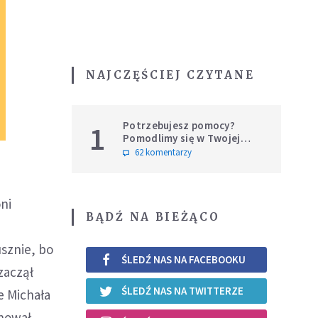
NAJCZĘŚCIEJ CZYTANE
Potrzebujesz pomocy?
1
Pomodlimy się w Twojej
intencji
62 komentarzy
ni
BĄDŹ NA BIEŻĄCO
usznie, bo
ŚLEDŹ NAS NA FACEBOOKU
zaczął
ŚLEDŹ NAS NA TWITTERZE
e Michała
rnował