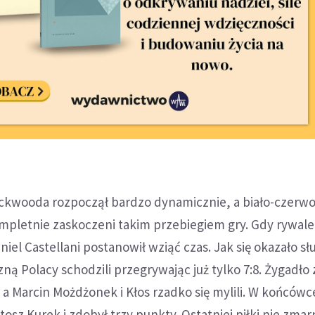
ckwooda rozpoczął bardzo dynamicznie, a biało-czerwo
ompletnie zaskoczeni takim przebiegiem gry. Gdy rywale
aniel Castellani postanowił wziąć czas. Jak się okazało sł
ną Polacy schodzili przegrywając już tylko 7:8. Żygadło 
a Marcin Możdżonek i Kłos rzadko się mylili. W końcówc
tosz Kurek i zdobył trzy punkty. Ostatniej piłki nie zma