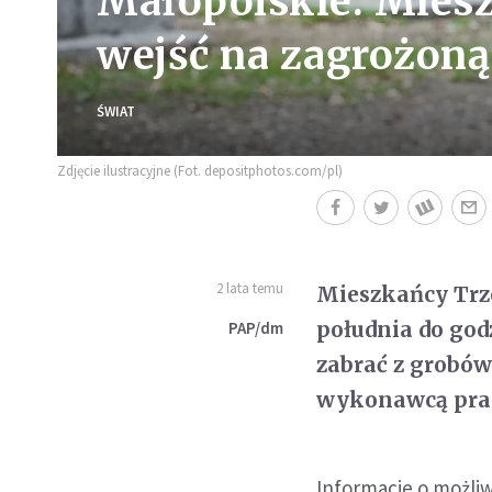
Małopolskie: Mies
wejść na zagrożoną
ŚWIAT
Zdjęcie ilustracyjne (Fot. depositphotos.com/pl)
2 lata temu
Mieszkańcy Trze
południa do god
PAP/dm
zabrać z grobów
wykonawcą prac 
Informacje o możliw