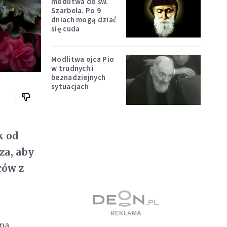
modlitwa do św.
Szarbela. Po 9
dniach mogą dziać
się cuda
Modlitwa ojca Pio
w trudnych i
beznadziejnych
sytuacjach
k od
za, aby
ców z
 na