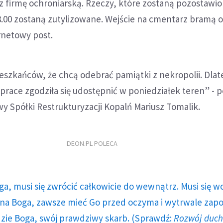
z firmę ochroniarską. Rzeczy, które zostaną pozostawi
8.00 zostaną zutylizowane. Wejście na cmentarz bramą o
ernetowy post.
eszkańców, że chcą odebrać pamiątki z nekropolii. Dlat
prace zgodziła się udostępnić w poniedziałek teren” - 
y Spółki Restrukturyzacji Kopalń Mariusz Tomalik.
DEON.PL POLECA
ga, musi się zwrócić całkowicie do wewnątrz. Musi się w
a Boga, zawsze mieć Go przed oczyma i wytrwale zap
dzie Boga, swój prawdziwy skarb. (Sprawdź:
Rozwój duc