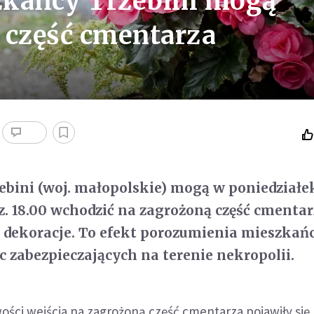
zkańcy Trzebini mogą
 część cmentarza
bini (woj. małopolskie) mogą w poniedziałe
z. 18.00 wchodzić na zagrożoną część cmentar
 dekoracje. To efekt porozumienia mieszkań
zabezpieczających na terenie nekropolii.
ości wejścia na zagrożoną część cmentarza pojawiły się