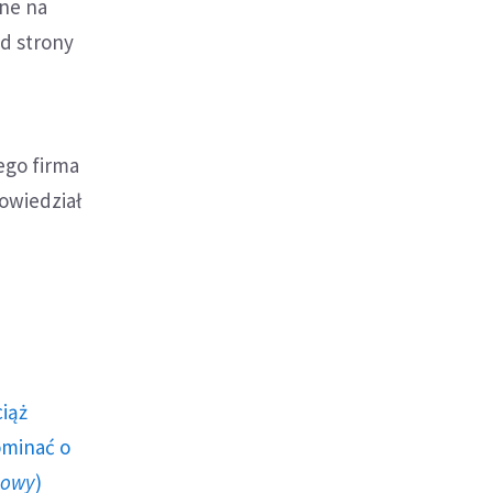
one na
d strony
ego firma
powiedział
ciąż
ominać o
howy
)