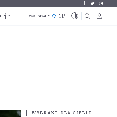
11
°
cej
Warszawa
WYBRANE DLA CIEBIE