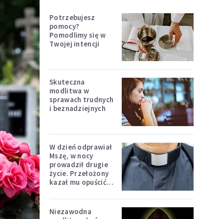
Potrzebujesz
pomocy?
Pomodlimy się w
Twojej intencji
Skuteczna
modlitwa w
sprawach trudnych
i beznadziejnych
W dzień odprawiał
Mszę, w nocy
prowadził drugie
życie. Przełożony
kazał mu opuścić
zakon
Niezawodna