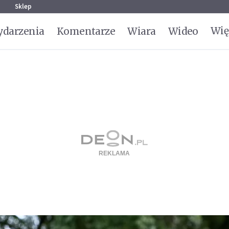
g
Sklep
Wię
darzenia
Komentarze
Wiara
Wideo