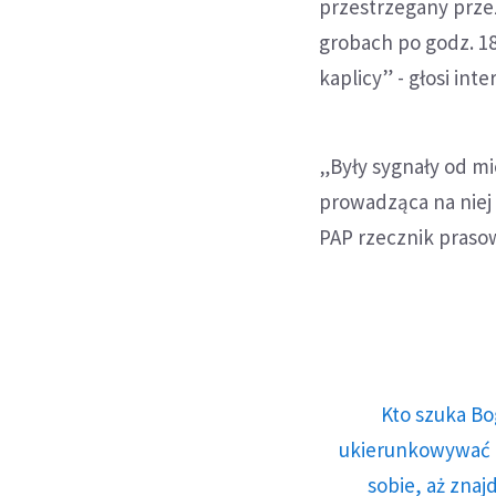
przestrzegany prze
grobach po godz. 1
kaplicy” - głosi int
„Były sygnały od mi
prowadząca na niej 
PAP rzecznik prasow
Kto szuka Bo
ukierunkowywać n
sobie, aż znaj