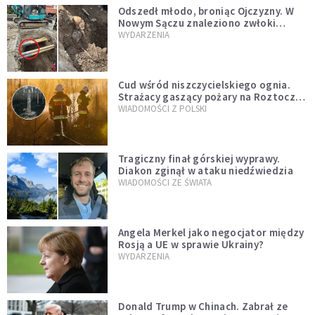
Odszedł młodo, broniąc Ojczyzny. W
Nowym Sączu znaleziono zwłoki
mężczyzny z czasów potopu
WYDARZENIA
szwedzkiego
Cud wśród niszczycielskiego ognia.
Strażacy gaszący pożary na Roztoczu
opublikowali niezwykłe zdjęcie
WIADOMOŚCI Z POLSKI
Tragiczny finał górskiej wyprawy.
Diakon zginął w ataku niedźwiedzia
WIADOMOŚCI ZE ŚWIATA
Angela Merkel jako negocjator między
Rosją a UE w sprawie Ukrainy?
WYDARZENIA
Donald Trump w Chinach. Zabrał ze