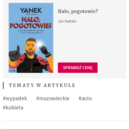
Halo, pogotowie?
Jan Świtała
SPRAWDŹ CENĘ
TEMATY W ARTYKULE
#wypadek
#mazowieckie
#auto
#kobieta