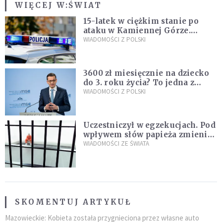
WIĘCEJ W:
ŚWIAT
15-latek w ciężkim stanie po
ataku w Kamiennej Górze.
Policja zatrzymała dwóch
WIADOMOŚCI Z POLSKI
nastolatków
3600 zł miesięcznie na dziecko
do 3. roku życia? To jedna z
propozycji programu "Rozwój
WIADOMOŚCI Z POLSKI
Plus"
Uczestniczył w egzekucjach. Pod
wpływem słów papieża zmienił
zdanie
WIADOMOŚCI ZE ŚWIATA
SKOMENTUJ ARTYKUŁ
Mazowieckie: Kobieta została przygnieciona przez własne auto