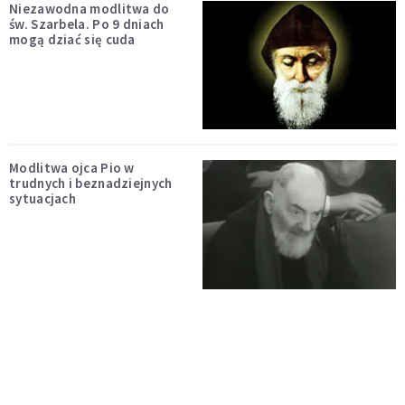
Niezawodna modlitwa do
św. Szarbela. Po 9 dniach
mogą dziać się cuda
Modlitwa ojca Pio w
trudnych i beznadziejnych
sytuacjach