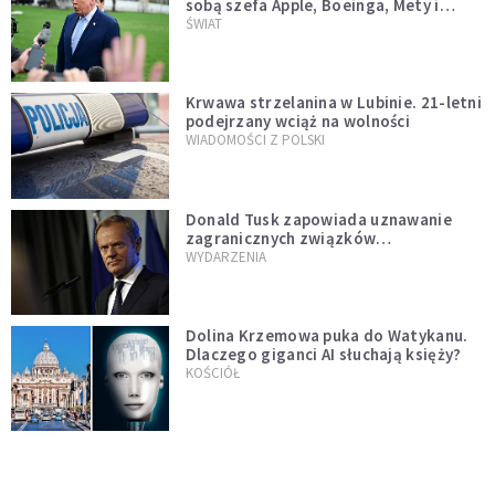
sobą szefa Apple, Boeinga, Mety i
Muska
ŚWIAT
Krwawa strzelanina w Lubinie. 21-letni
podejrzany wciąż na wolności
WIADOMOŚCI Z POLSKI
Donald Tusk zapowiada uznawanie
zagranicznych związków
jednopłciowych. "Państwo oblało ten
WYDARZENIA
test"
Dolina Krzemowa puka do Watykanu.
Dlaczego giganci AI słuchają księży?
KOŚCIÓŁ