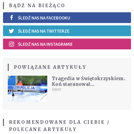
BĄDŹ NA BIEŻĄCO
ŚLEDŹ NAS NA FACEBOOKU
ŚLEDŹ NAS NA TWITTERZE
ŚLEDŹ NAS NA INSTAGRAMIE
POWIĄZANE ARTYKUŁY
Tragedia w Świętokrzyskiem.
Koń staranował
czteroletniego chłopca
ŚWIAT
REKOMENDOWANE DLA CIEBIE /
POLECANE ARTYKUŁY