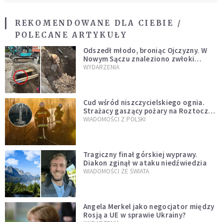
REKOMENDOWANE DLA CIEBIE /
POLECANE ARTYKUŁY
Odszedł młodo, broniąc Ojczyzny. W
Nowym Sączu znaleziono zwłoki
mężczyzny z czasów potopu
WYDARZENIA
szwedzkiego
Cud wśród niszczycielskiego ognia.
Strażacy gaszący pożary na Roztoczu
opublikowali niezwykłe zdjęcie
WIADOMOŚCI Z POLSKI
Tragiczny finał górskiej wyprawy.
Diakon zginął w ataku niedźwiedzia
WIADOMOŚCI ZE ŚWIATA
Angela Merkel jako negocjator między
Rosją a UE w sprawie Ukrainy?