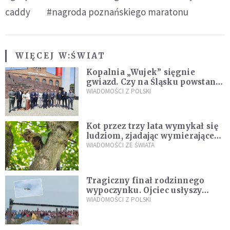
caddy
#nagroda poznańskiego maratonu
WIĘCEJ W:
ŚWIAT
Kopalnia „Wujek” sięgnie
gwiazd. Czy na Śląsku powstanie
„Dolina Krzemowa”?
WIADOMOŚCI Z POLSKI
Kot przez trzy lata wymykał się
ludziom, zjadając wymierające
kaczki. W końcu popełnił
WIADOMOŚCI ZE ŚWIATA
fatalny błąd
Tragiczny finał rodzinnego
wypoczynku. Ojciec usłyszy
zarzuty
WIADOMOŚCI Z POLSKI