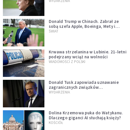
WYDARZENIA
Donald Trump w Chinach. Zabrał ze
sobą szefa Apple, Boeinga, Mety i
Muska
ŚWIAT
Krwawa strzelanina w Lubinie. 21-letni
podejrzany wciąż na wolności
WIADOMOŚCI Z POLSKI
Donald Tusk zapowiada uznawanie
zagranicznych związków
jednopłciowych. "Państwo oblało ten
WYDARZENIA
test"
Dolina Krzemowa puka do Watykanu.
Dlaczego giganci AI słuchają księży?
KOŚCIÓŁ