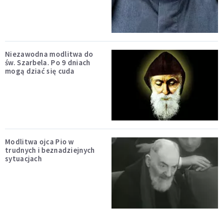
Niezawodna modlitwa do
św. Szarbela. Po 9 dniach
mogą dziać się cuda
Modlitwa ojca Pio w
trudnych i beznadziejnych
sytuacjach