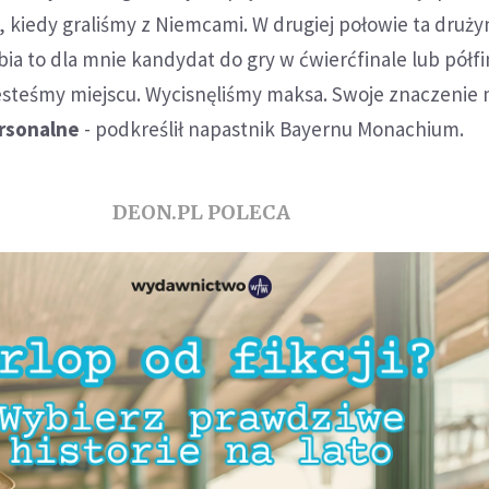
 kiedy graliśmy z Niemcami. W drugiej połowie ta druży
bia to dla mnie kandydat do gry w ćwierćfinale lub półfi
esteśmy miejscu. Wycisnęliśmy maksa. Swoje znaczenie m
rsonalne
- podkreślił napastnik Bayernu Monachium.
DEON.PL POLECA