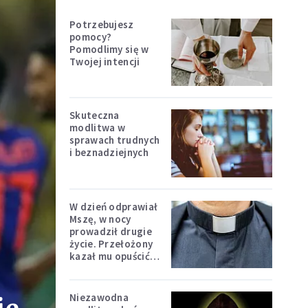
Potrzebujesz
pomocy?
Pomodlimy się w
Twojej intencji
Skuteczna
modlitwa w
sprawach trudnych
i beznadziejnych
W dzień odprawiał
Mszę, w nocy
prowadził drugie
życie. Przełożony
kazał mu opuścić
zakon
Niezawodna