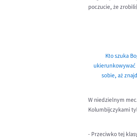
poczucie, że zrobil
Kto szuka Bo
ukierunkowywać n
sobie, aż znaj
W niedzielnym mecz
Kolumbijczykami ty
- Przeciwko tej kla