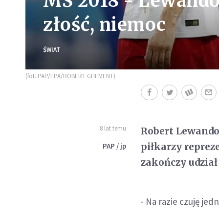
MŚ 2018 - Lewandow
złość, niemoc
ŚWIAT
(fot. PAP/EPA/ROBERT GHEMENT)
8 lat temu
Robert Lewandow
piłkarzy reprez
PAP / jp
zakończy udział
- Na razie czuję jed