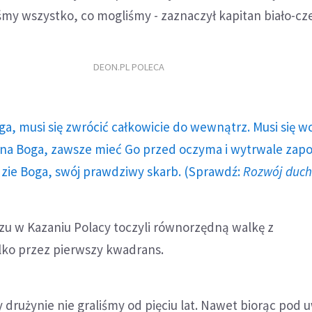
iśmy wszystko, co mogliśmy - zaznaczył kapitan biało-c
DEON.PL POLECA
ga, musi się zwrócić całkowicie do wewnątrz. Musi się w
a Boga, zawsze mieć Go przed oczyma i wytrwale zap
dzie Boga, swój prawdziwy skarb. (Sprawdź:
Rozwój duc
u w Kazaniu Polacy toczyli równorzędną walkę z
lko przez pierwszy kwadrans.
sy drużynie nie graliśmy od pięciu lat. Nawet biorąc pod