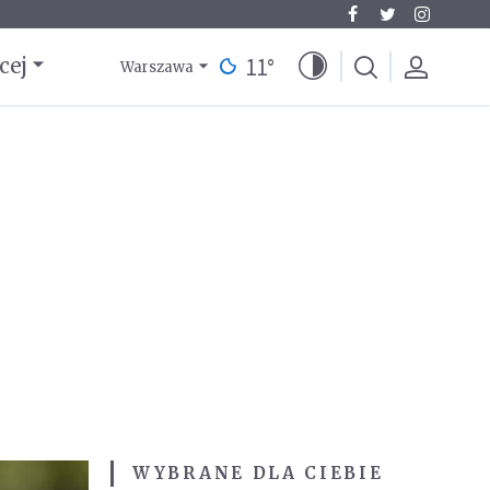
11
°
cej
Warszawa
WYBRANE DLA CIEBIE