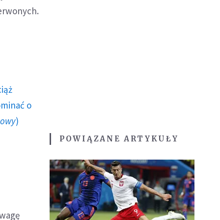
zerwonych.
ciąż
ominać o
howy
)
POWIĄZANE ARTYKUŁY
 uwagę