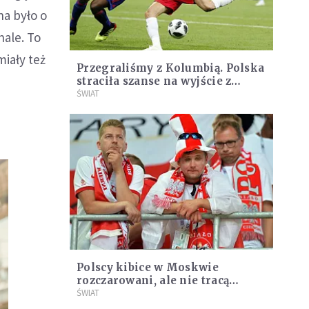
na było o
nale. To
iały też
Przegraliśmy z Kolumbią. Polska
straciła szanse na wyjście z
grupy
ŚWIAT
Polscy kibice w Moskwie
rozczarowani, ale nie tracą
nadziei po porażce z Senegalem
ŚWIAT