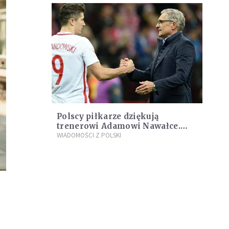
Polscy piłkarze dziękują
trenerowi Adamowi Nawałce.
"Współpraca z Panem i całym
WIADOMOŚCI Z POLSKI
sztabem to był zaszczyt"