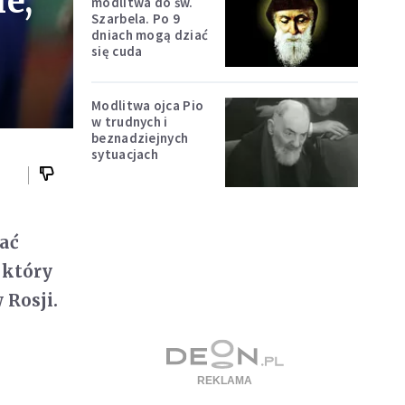
e,
modlitwa do św.
Szarbela. Po 9
dniach mogą dziać
się cuda
Modlitwa ojca Pio
w trudnych i
beznadziejnych
sytuacjach
wać
 który
 Rosji.