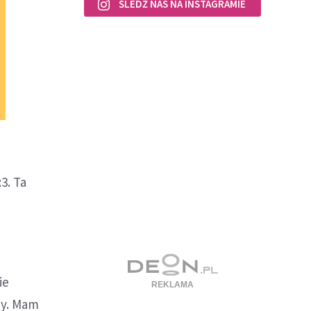
ŚLEDŹ NAS NA INSTAGRAMIE
3. Ta
a
ie
zy. Mam