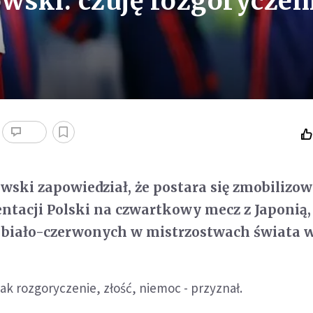
ski: czuję rozgoryczeni
ski zapowiedział, że postara się zmobilizo
entacji Polski na czwartkowy mecz z Japonią,
 biało-czerwonych w mistrzostwach świata w
nak rozgoryczenie, złość, niemoc - przyznał.