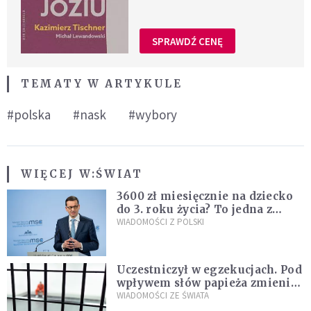
SPRAWDŹ CENĘ
TEMATY W ARTYKULE
#polska
#nask
#wybory
WIĘCEJ W:
ŚWIAT
3600 zł miesięcznie na dziecko
do 3. roku życia? To jedna z
propozycji programu "Rozwój
WIADOMOŚCI Z POLSKI
Plus"
Uczestniczył w egzekucjach. Pod
wpływem słów papieża zmienił
zdanie
WIADOMOŚCI ZE ŚWIATA