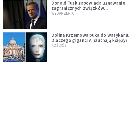
Donald Tusk zapowiada uznawanie
zagranicznych związków
jednopłciowych. "Państwo oblało ten
WYDARZENIA
test"
Dolina Krzemowa puka do Watykanu.
Dlaczego giganci AI słuchają księży?
KOŚCIÓŁ