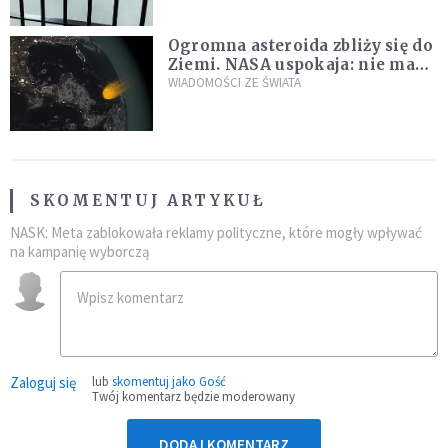
Ogromna asteroida zbliży się do
Ziemi. NASA uspokaja: nie ma
zagrożenia
WIADOMOŚCI ZE ŚWIATA
SKOMENTUJ ARTYKUŁ
NASK: Meta zablokowała reklamy polityczne, które mogły wpływać
na kampanię wyborczą
Zaloguj się
lub
skomentuj jako Gość
Twój komentarz będzie moderowany
DODAJ KOMENTARZ