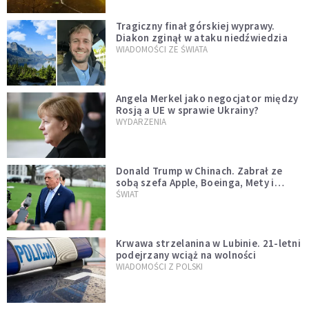
Tragiczny finał górskiej wyprawy.
Diakon zginął w ataku niedźwiedzia
WIADOMOŚCI ZE ŚWIATA
Angela Merkel jako negocjator między
Rosją a UE w sprawie Ukrainy?
WYDARZENIA
Donald Trump w Chinach. Zabrał ze
sobą szefa Apple, Boeinga, Mety i
Muska
ŚWIAT
Krwawa strzelanina w Lubinie. 21-letni
podejrzany wciąż na wolności
WIADOMOŚCI Z POLSKI