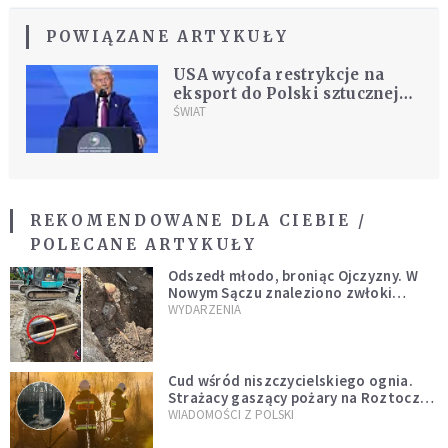
POWIĄZANE ARTYKUŁY
USA wycofa restrykcje na
eksport do Polski sztucznej
inteligencji, wprowadzone
ŚWIAT
przez Bidena
REKOMENDOWANE DLA CIEBIE /
POLECANE ARTYKUŁY
Odszedł młodo, broniąc Ojczyzny. W
Nowym Sączu znaleziono zwłoki
mężczyzny z czasów potopu
WYDARZENIA
szwedzkiego
Cud wśród niszczycielskiego ognia.
Strażacy gaszący pożary na Roztoczu
opublikowali niezwykłe zdjęcie
WIADOMOŚCI Z POLSKI