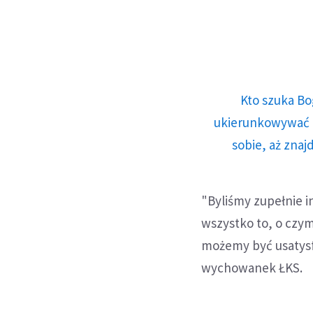
Kto szuka Bo
ukierunkowywać n
sobie, aż znaj
"Byliśmy zupełnie i
wszystko to, o czy
możemy być usatysf
wychowanek ŁKS.