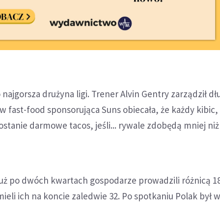
najgorsza drużyna ligi. Trener Alvin Gentry zarządził dł
ów fast-food sponsorująca Suns obiecała, że każdy kibic,
stanie darmowe tacos, jeśli... rywale zdobędą mniej niż
już po dwóch kwartach gospodarze prowadzili różnicą 1
ieli ich na koncie zaledwie 32. Po spotkaniu Polak był 