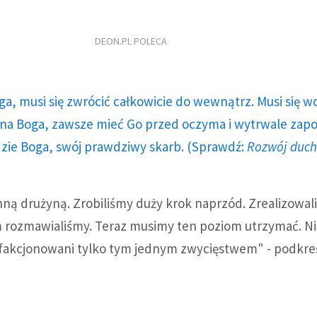
DEON.PL POLECA
ga, musi się zwrócić całkowicie do wewnątrz. Musi się w
a Boga, zawsze mieć Go przed oczyma i wytrwale zap
dzie Boga, swój prawdziwy skarb. (Sprawdź:
Rozwój duc
nną drużyną. Zrobiliśmy duży krok naprzód. Zrealizowal
m rozmawialiśmy. Teraz musimy ten poziom utrzymać. N
akcjonowani tylko tym jednym zwycięstwem" - podkreś