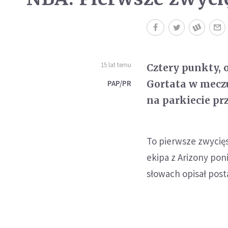
15 lat temu
Cztery punkty, 
Gortata w meczu
PAP/PR
na parkiecie pr
To pierwsze zwycięs
ekipa z Arizony poni
słowach opisał pos