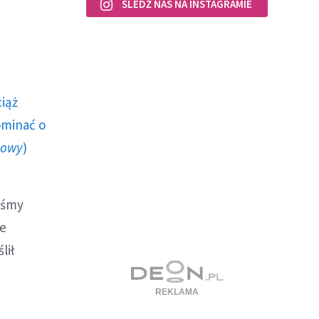
ŚLEDŹ NAS NA INSTAGRAMIE
ciąż
ominać o
howy
)
iśmy
ie
lił