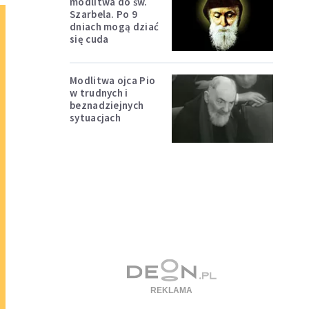
modlitwa do św.
Szarbela. Po 9
dniach mogą dziać
się cuda
Modlitwa ojca Pio
w trudnych i
beznadziejnych
sytuacjach