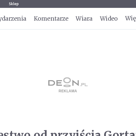
g
Sklep
Wię
darzenia
Komentarze
Wiara
Wideo
stwo od przyjścia Gorta