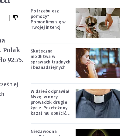
Potrzebujesz
pomocy?
Pomodlimy się w
Twojej intencji
na
. Polak
Skuteczna
modlitwa w
o 92:75.
sprawach trudnych
i beznadziejnych
cześniej
W dzień odprawiał
ch
Mszę, w nocy
prowadził drugie
życie. Przełożony
kazał mu opuścić
zakon
Niezawodna