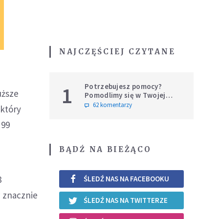
NAJCZĘŚCIEJ CZYTANE
Potrzebujesz pomocy?
1
uższe
Pomodlimy się w Twojej
intencji
62 komentarzy
 który
 99
BĄDŹ NA BIEŻĄCO
8
ŚLEDŹ NAS NA FACEBOOKU
w znacznie
ŚLEDŹ NAS NA TWITTERZE