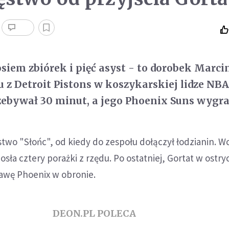
osiem zbiórek i pięć asyst - to dorobek Marci
 z Detroit Pistons w koszykarskiej lidze NBA
zebywał 30 minut, a jego Phoenix Suns wygrał
two "Słońc", od kiedy do zespołu dołączył łodzianin. W
osła cztery porażki z rzędu. Po ostatniej, Gortat w ostry
tawę Phoenix w obronie.
DEON.PL POLECA