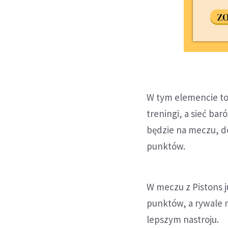
W tym elemencie to 
treningi, a sieć bar
będzie na meczu, do
punktów.
W meczu z Pistons 
punktów, a rywale m
lepszym nastroju.