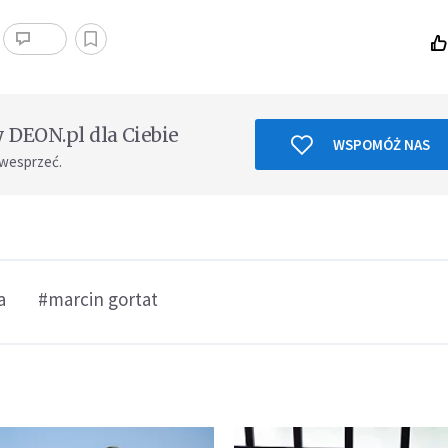
DEON.pl dla Ciebie
WSPOMÓŻ NAS
 wesprzeć.
a
#marcin gortat