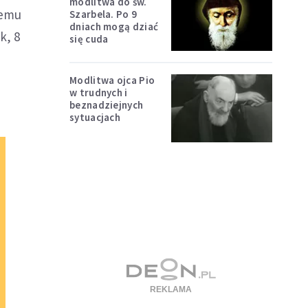
modlitwa do św.
remu
Szarbela. Po 9
dniach mogą dziać
k, 8
się cuda
Modlitwa ojca Pio
w trudnych i
beznadziejnych
sytuacjach