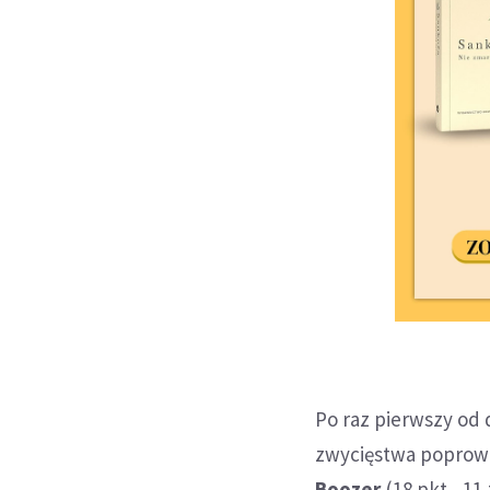
Po raz pierwszy od 
zwycięstwa poprow
Boozer
(18 pkt., 11