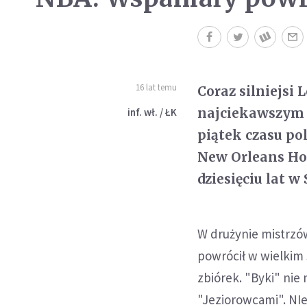
16 lat temu
Coraz silniejsi
najciekawszym 
inf. wł. / ŁK
piątek czasu po
New Orleans Hor
dziesięciu lat w
W drużynie mistrzó
powrócił w wielkim 
zbiórek. "Byki" ni
"Jeziorowcami". N