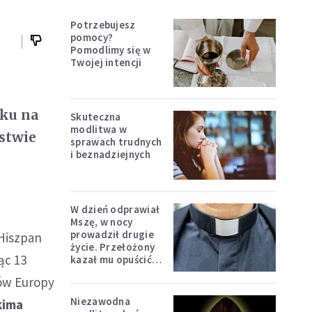
Potrzebujesz
pomocy?
Pomodlimy się w
Twojej intencji
tku na
Skuteczna
modlitwa w
ęstwie
sprawach trudnych
i beznadziejnych
W dzień odprawiał
Mszę, w nocy
prowadził drugie
 Hiszpan
życie. Przełożony
ąc 13
kazał mu opuścić
zakon
zów Europy
Niezawodna
kima