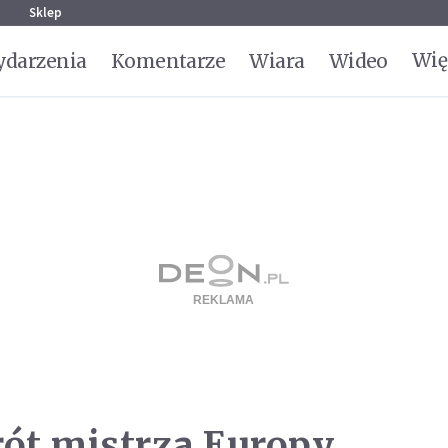
g
Sklep
Wię
darzenia
Komentarze
Wiara
Wideo
ót mistrza Europy