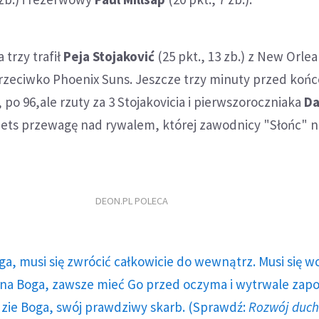
 trzy trafił
Peja Stojaković
(25 pkt., 13 zb.) z New Orle
zeciwko Phoenix Suns. Jeszcze trzy minuty przed koń
 po 96,ale rzuty za 3 Stojakovicia i pierwszoroczniaka
Da
ets przewagę nad rywalem, której zawodnicy "Słońc" nie
DEON.PL POLECA
ga, musi się zwrócić całkowicie do wewnątrz. Musi się w
a Boga, zawsze mieć Go przed oczyma i wytrwale zap
dzie Boga, swój prawdziwy skarb. (Sprawdź:
Rozwój duc