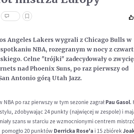
 Los Angeles Lakers wygrali z Chicago Bulls w
spotkaniu NBA, rozegranym w nocy z czwar
lskiego. Celne "trójki" zadecydowały o zwyci
nets nad Phoenix Suns, po raz pierwszy od
 San Antonio górą Utah Jazz.
w NBA po raz pierwszy w tym sezonie zagrał
Pau Gasol
.
stylu, zdobywając 24 punkty (najwięcej w zespole) i maj
e miały szans w starciu ze wzmocnionymi centrem mistr
Ie pomogło 20 punktów
Derricka Rose'a
i 15 zbiórek
Joa