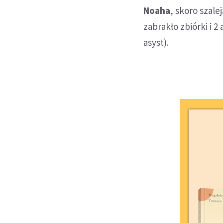
Noaha
, skoro szal
zabrakło zbiórki i 2
asyst).