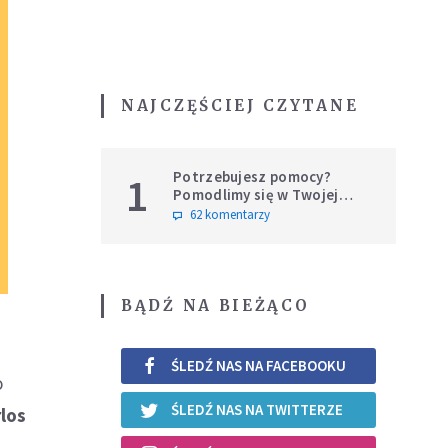
NAJCZĘŚCIEJ CZYTANE
Potrzebujesz pomocy?
1
Pomodlimy się w Twojej
intencji
62 komentarzy
BĄDŹ NA BIEŻĄCO
ŚLEDŹ NAS NA FACEBOOKU
o
ŚLEDŹ NAS NA TWITTERZE
los