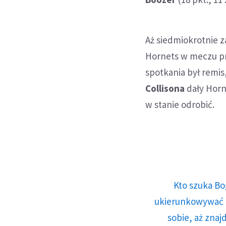
Aż siedmiokrotnie za
Hornets w meczu pr
spotkania był remis,
Collisona
dały Horn
w stanie odrobić.
Kto szuka Bo
ukierunkowywać n
sobie, aż znaj