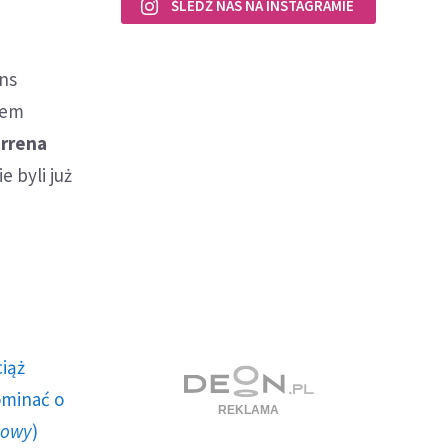
ŚLEDŹ NAS NA INSTAGRAMIE
ans
cem
rrena
 byli już
ciąż
ominać o
howy
)