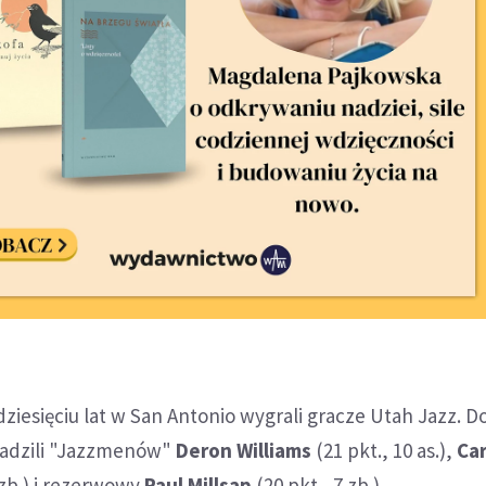
dziesięciu lat w San Antonio wygrali gracze Utah Jazz. D
adzili "Jazzmenów"
Deron Williams
(21 pkt., 10 as.),
Car
 zb.) i rezerwowy
Paul Millsap
(20 pkt., 7 zb.).