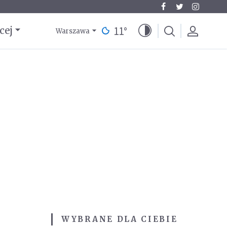
11
°
cej
Warszawa
WYBRANE DLA CIEBIE