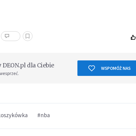
DEON.pl dla Ciebie
WSPOMÓŻ NAS
 wesprzeć.
koszykówka
#nba