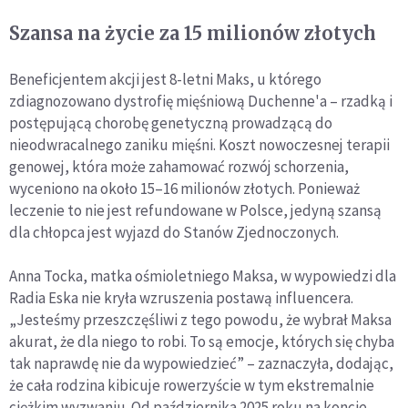
Szansa na życie za 15 milionów złotych
Beneficjentem akcji jest 8-letni Maks, u którego
zdiagnozowano dystrofię mięśniową Duchenne'a – rzadką i
postępującą chorobę genetyczną prowadzącą do
nieodwracalnego zaniku mięśni. Koszt nowoczesnej terapii
genowej, która może zahamować rozwój schorzenia,
wyceniono na około 15–16 milionów złotych. Ponieważ
leczenie to nie jest refundowane w Polsce, jedyną szansą
dla chłopca jest wyjazd do Stanów Zjednoczonych.
Anna Tocka, matka ośmioletniego Maksa, w wypowiedzi dla
Radia Eska nie kryła wzruszenia postawą influencera.
„Jesteśmy przeszczęśliwi z tego powodu, że wybrał Maksa
akurat, że dla niego to robi. To są emocje, których się chyba
tak naprawdę nie da wypowiedzieć” – zaznaczyła, dodając,
że cała rodzina kibicuje rowerzyście w tym ekstremalnie
ciężkim wyzwaniu. Od października 2025 roku na koncie