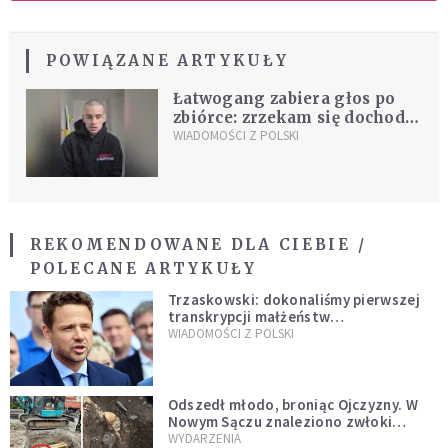
POWIĄZANE ARTYKUŁY
Łatwogang zabiera głos po
zbiórce: zrzekam się dochodu.
Publikujemy jego
WIADOMOŚCI Z POLSKI
oświadczenie
REKOMENDOWANE DLA CIEBIE /
POLECANE ARTYKUŁY
Trzaskowski: dokonaliśmy pierwszej
transkrypcji małżeństw
jednopłciowych. “Tak jak
WIADOMOŚCI Z POLSKI
zapowiadałem, bez zwłoki,
natychmiast”
Odszedł młodo, broniąc Ojczyzny. W
Nowym Sączu znaleziono zwłoki
mężczyzny z czasów potopu
WYDARZENIA