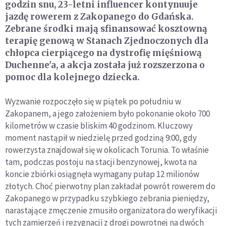
godzin snu, 23-letni influencer kontynuuje
jazdę rowerem z Zakopanego do Gdańska.
Zebrane środki mają sfinansować kosztowną
terapię genową w Stanach Zjednoczonych dla
chłopca cierpiącego na dystrofię mięśniową
Duchenne'a, a akcja została już rozszerzona o
pomoc dla kolejnego dziecka.
Wyzwanie rozpoczęło się w piątek po południu w
Zakopanem, a jego założeniem było pokonanie około 700
kilometrów w czasie bliskim 40 godzinom. Kluczowy
moment nastąpił w niedzielę przed godziną 9:00, gdy
rowerzysta znajdował się w okolicach Torunia. To właśnie
tam, podczas postoju na stacji benzynowej, kwota na
koncie zbiórki osiągnęła wymagany pułap 12 milionów
złotych. Choć pierwotny plan zakładał powrót rowerem do
Zakopanego w przypadku szybkiego zebrania pieniędzy,
narastające zmęczenie zmusiło organizatora do weryfikacji
tych zamierzeń i rezygnacji z drogi powrotnej na dwóch