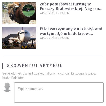
Żubr poturbował turystę w
Puszczy Białowieskiej. Nagranie
daje do myślenia
WIADOMOŚCI Z POLSKI
Pilot zatrzymany z narkotykami
wartymi 3,6 mln dolarów.
Śledczy podejrzewają, że latał
WIADOMOŚCI Z POLSKI
pod ich wpływem
SKOMENTUJ ARTYKUŁ
Setki kilometrów na liczniku, miliony na koncie. Łatwogang znów
budzi Polaków