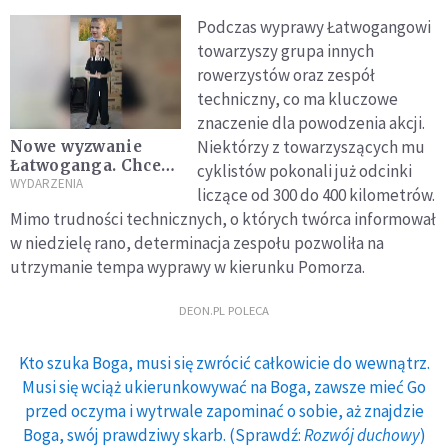
Podczas wyprawy Łatwogangowi
towarzyszy grupa innych
rowerzystów oraz zespół
techniczny, co ma kluczowe
znaczenie dla powodzenia akcji.
Niektórzy z towarzyszących mu
Nowe wyzwanie
Łatwoganga. Chce
cyklistów pokonali już odcinki
zebrać 12 mln zł dla
WYDARZENIA
liczące od 300 do 400 kilometrów.
chorego chłopca
Mimo trudności technicznych, o których twórca informował
w niedzielę rano, determinacja zespołu pozwoliła na
utrzymanie tempa wyprawy w kierunku Pomorza.
DEON.PL POLECA
Kto szuka Boga, musi się zwrócić całkowicie do wewnątrz.
Musi się wciąż ukierunkowywać na Boga, zawsze mieć Go
przed oczyma i wytrwale zapominać o sobie, aż znajdzie
Boga, swój prawdziwy skarb. (Sprawdź:
Rozwój duchowy
)