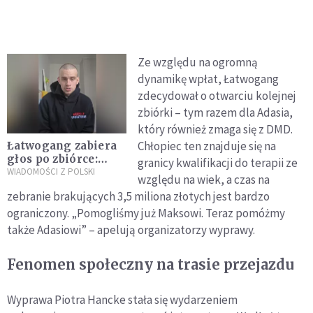
Ze względu na ogromną
dynamikę wpłat, Łatwogang
zdecydował o otwarciu kolejnej
zbiórki – tym razem dla Adasia,
który również zmaga się z DMD.
Chłopiec ten znajduje się na
Łatwogang zabiera
głos po zbiórce:
granicy kwalifikacji do terapii ze
zrzekam się
WIADOMOŚCI Z POLSKI
względu na wiek, a czas na
dochodu.
zebranie brakujących 3,5 miliona złotych jest bardzo
Publikujemy jego
ograniczony. „Pomogliśmy już Maksowi. Teraz pomóżmy
oświadczenie
także Adasiowi” – apelują organizatorzy wyprawy.
Fenomen społeczny na trasie przejazdu
Wyprawa Piotra Hancke stała się wydarzeniem