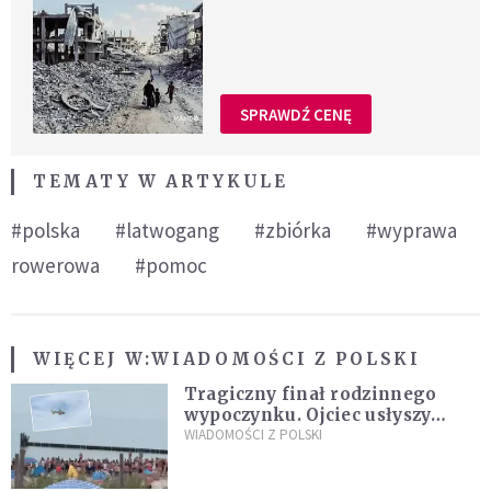
SPRAWDŹ CENĘ
TEMATY W ARTYKULE
#polska
#latwogang
#zbiórka
#wyprawa
rowerowa
#pomoc
WIĘCEJ W:
WIADOMOŚCI Z POLSKI
Tragiczny finał rodzinnego
wypoczynku. Ojciec usłyszy
zarzuty
WIADOMOŚCI Z POLSKI