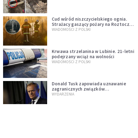
szwedzkiego
Cud wśród niszczycielskiego ognia.
Strażacy gaszący pożary na Roztoczu
opublikowali niezwykłe zdjęcie
WIADOMOŚCI Z POLSKI
Krwawa strzelanina w Lubinie. 21-letni
podejrzany wciąż na wolności
WIADOMOŚCI Z POLSKI
Donald Tusk zapowiada uznawanie
zagranicznych związków
jednopłciowych. "Państwo oblało ten
WYDARZENIA
test"
Udało się! Polka w finale Eurowizji
WIADOMOŚCI Z POLSKI