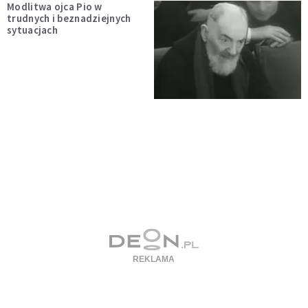
Modlitwa ojca Pio w
trudnych i beznadziejnych
sytuacjach