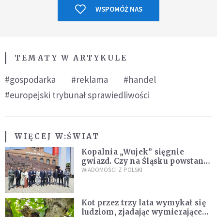
WSPOMÓŻ NAS
TEMATY W ARTYKULE
#gospodarka
#reklama
#handel
#europejski trybunał sprawiedliwości
WIĘCEJ W:
ŚWIAT
Kopalnia „Wujek” sięgnie
gwiazd. Czy na Śląsku powstanie
„Dolina Krzemowa”?
WIADOMOŚCI Z POLSKI
Kot przez trzy lata wymykał się
ludziom, zjadając wymierające