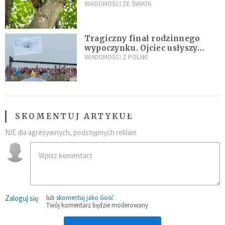
kaczki. W końcu popełnił
WIADOMOŚCI ZE ŚWIATA
fatalny błąd
Tragiczny finał rodzinnego
wypoczynku. Ojciec usłyszy
zarzuty
WIADOMOŚCI Z POLSKI
SKOMENTUJ ARTYKUŁ
NIE dla agresywnych, podstępnych reklam
Zaloguj się
lub
skomentuj jako Gość
Twój komentarz będzie moderowany