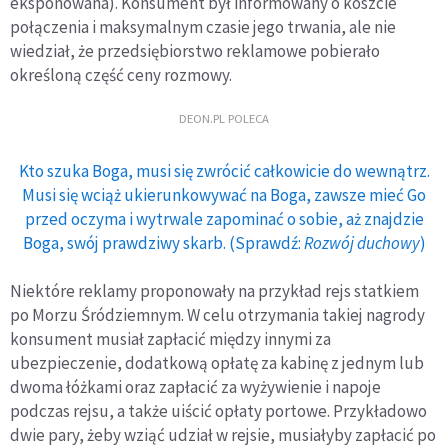
eksponowana). Konsument był informowany o koszcie
połączenia i maksymalnym czasie jego trwania, ale nie
wiedział, że przedsiębiorstwo reklamowe pobierało
określoną część ceny rozmowy.
DEON.PL POLECA
Kto szuka Boga, musi się zwrócić całkowicie do wewnątrz.
Musi się wciąż ukierunkowywać na Boga, zawsze mieć Go
przed oczyma i wytrwale zapominać o sobie, aż znajdzie
Boga, swój prawdziwy skarb. (Sprawdź:
Rozwój duchowy
)
Niektóre reklamy proponowały na przykład rejs statkiem
po Morzu Śródziemnym. W celu otrzymania takiej nagrody
konsument musiał zapłacić między innymi za
ubezpieczenie, dodatkową opłatę za kabinę z jednym lub
dwoma łóżkami oraz zapłacić za wyżywienie i napoje
podczas rejsu, a także uiścić opłaty portowe. Przykładowo
dwie pary, żeby wziąć udział w rejsie, musiałyby zapłacić po