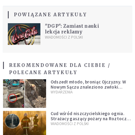
POWIĄZANE ARTYKUŁY
"DGP": Zamiast nauki
lekcja reklamy
WIADOMOŚCI Z POLSKI
REKOMENDOWANE DLA CIEBIE /
POLECANE ARTYKUŁY
Odszedł młodo, broniąc Ojczyzny. W
Nowym Sączu znaleziono zwłoki
mężczyzny z czasów potopu
WYDARZENIA
szwedzkiego
Cud wśród niszczycielskiego ognia.
Strażacy gaszący pożary na Roztoczu
opublikowali niezwykłe zdjęcie
WIADOMOŚCI Z POLSKI