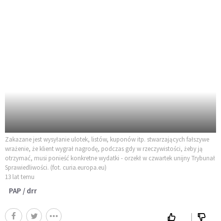
Zakazane jest wysyłanie ulotek, listów, kuponów itp. stwarzających fałszywe
wrażenie, że klient wygrał nagrodę, podczas gdy w rzeczywistości, żeby ją
otrzymać, musi ponieść konkretne wydatki - orzekł w czwartek unijny Trybunał
Sprawiedliwości. (fot. curia.europa.eu)
13 lat temu
PAP / drr