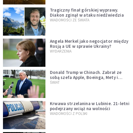
Tragiczny finał górskiej wyprawy.
Diakon zginął w ataku niedźwiedzia
WIADOMOŚCI ZE ŚWIATA
Angela Merkel jako negocjator między
Rosją a UE w sprawie Ukrainy?
WYDARZENIA
Donald Trump w Chinach. Zabrał ze
sobą szefa Apple, Boeinga, Mety i
Muska
ŚWIAT
Krwawa strzelanina w Lubinie. 21-letni
podejrzany wciąż na wolności
WIADOMOŚCI Z POLSKI