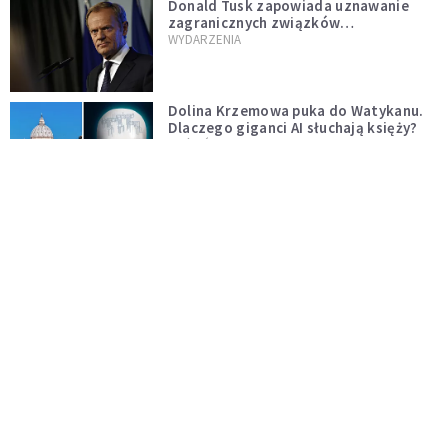
Donald Tusk zapowiada uznawanie
zagranicznych związków
jednopłciowych. "Państwo oblało ten
WYDARZENIA
test"
Dolina Krzemowa puka do Watykanu.
Dlaczego giganci AI słuchają księży?
KOŚCIÓŁ