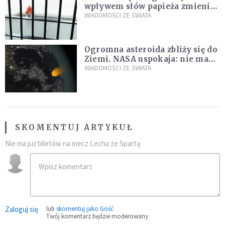
wpływem słów papieża zmienił
zdanie
WIADOMOŚCI ZE ŚWIATA
Ogromna asteroida zbliży się do
Ziemi. NASA uspokaja: nie ma
zagrożenia
WIADOMOŚCI ZE ŚWIATA
SKOMENTUJ ARTYKUŁ
Nie ma już biletów na mecz Lecha ze Spartą
Zaloguj się
lub
skomentuj jako Gość
Twój komentarz będzie moderowany