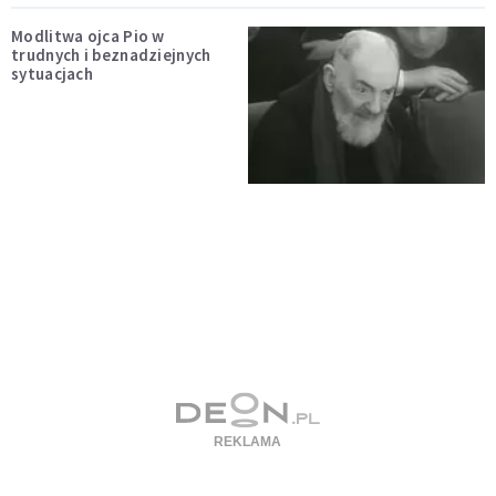
Modlitwa ojca Pio w
trudnych i beznadziejnych
sytuacjach