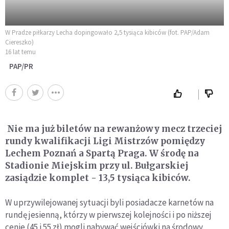
W Pradze piłkarzy Lecha dopingowało 2,5 tysiąca kibiców (fot. PAP/Adam
Ciereszko)
16 lat temu
PAP/PR
Nie ma już biletów na rewanżowy mecz trzeciej
rundy kwalifikacji Ligi Mistrzów pomiędzy
Lechem Poznań a Spartą Praga. W środę na
Stadionie Miejskim przy ul. Bułgarskiej
zasiądzie komplet - 13,5 tysiąca kibiców.
W uprzywilejowanej sytuacji byli posiadacze karnetów na
rundę jesienną, którzy w pierwszej kolejności i po niższej
cenie (45 i 55 zł) mogli nabywać wejściówki na środowy