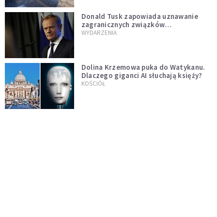
Donald Tusk zapowiada uznawanie
zagranicznych związków
jednopłciowych. "Państwo oblało ten
WYDARZENIA
test"
Dolina Krzemowa puka do Watykanu.
Dlaczego giganci AI słuchają księży?
KOŚCIÓŁ