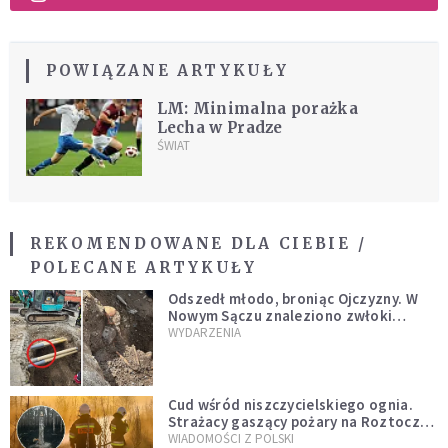
POWIĄZANE ARTYKUŁY
LM: Minimalna porażka
Lecha w Pradze
ŚWIAT
REKOMENDOWANE DLA CIEBIE /
POLECANE ARTYKUŁY
Odszedł młodo, broniąc Ojczyzny. W
Nowym Sączu znaleziono zwłoki
mężczyzny z czasów potopu
WYDARZENIA
szwedzkiego
Cud wśród niszczycielskiego ognia.
Strażacy gaszący pożary na Roztoczu
opublikowali niezwykłe zdjęcie
WIADOMOŚCI Z POLSKI