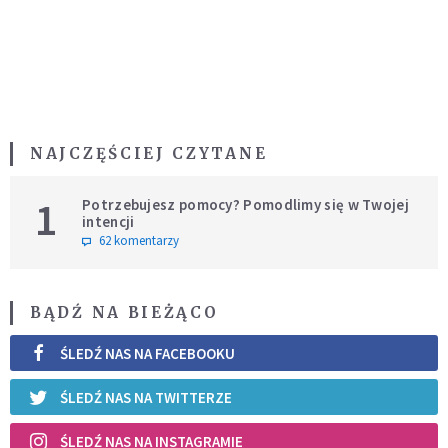
NAJCZĘŚCIEJ CZYTANE
1
Potrzebujesz pomocy? Pomodlimy się w Twojej
intencji
62 komentarzy
BĄDŹ NA BIEŻĄCO
ŚLEDŹ NAS NA FACEBOOKU
ŚLEDŹ NAS NA TWITTERZE
ŚLEDŹ NAS NA INSTAGRAMIE