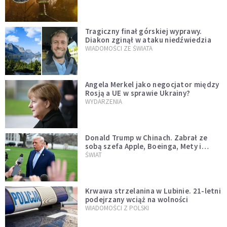
Tragiczny finał górskiej wyprawy.
Diakon zginął w ataku niedźwiedzia
WIADOMOŚCI ZE ŚWIATA
Angela Merkel jako negocjator między
Rosją a UE w sprawie Ukrainy?
WYDARZENIA
Donald Trump w Chinach. Zabrał ze
sobą szefa Apple, Boeinga, Mety i
Muska
ŚWIAT
Krwawa strzelanina w Lubinie. 21-letni
podejrzany wciąż na wolności
WIADOMOŚCI Z POLSKI