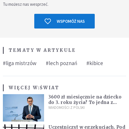
Tu możesz nas wesprzeć.
WSPOMÓŻ NAS
TEMATY W ARTYKULE
#liga mistrzów
#lech poznań
#kibice
WIĘCEJ W:
ŚWIAT
3600 zł miesięcznie na dziecko
do 3. roku życia? To jedna z
propozycji programu "Rozwój
WIADOMOŚCI Z POLSKI
Plus"
Uczestniczył w egzekucjach. Pod