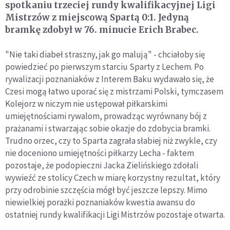
spotkaniu trzeciej rundy kwalifikacyjnej Ligi
Mistrzów z miejscową Spartą 0:1. Jedyną
bramkę zdobył w 76. minucie Erich Brabec.
"Nie taki diabeł straszny, jak go malują" - chciałoby się
powiedzieć po pierwszym starciu Sparty z Lechem. Po
rywalizacji poznaniaków z Interem Baku wydawało się, że
Czesi mogą łatwo uporać się z mistrzami Polski, tymczasem
Kolejorz w niczym nie ustępował piłkarskimi
umiejętnościami rywalom, prowadząc wyrównany bój z
prażanami i stwarzając sobie okazje do zdobycia bramki.
Trudno orzec, czy to Sparta zagrała słabiej niż zwykle, czy
nie doceniono umiejętności piłkarzy Lecha - faktem
pozostaje, że podopieczni Jacka Zielińskiego zdołali
wywieźć ze stolicy Czech w miarę korzystny rezultat, który
przy odrobinie szczęścia mógł być jeszcze lepszy. Mimo
niewielkiej porażki poznaniaków kwestia awansu do
ostatniej rundy kwalifikacji Ligi Mistrzów pozostaje otwarta.