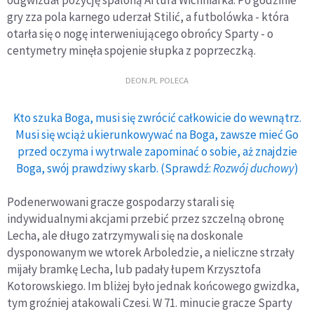
gry zza pola karnego uderzał Stilić, a futbolówka - która
otarła się o nogę interweniującego obrońcy Sparty - o
centymetry minęła spojenie słupka z poprzeczką.
DEON.PL POLECA
Kto szuka Boga, musi się zwrócić całkowicie do wewnątrz.
Musi się wciąż ukierunkowywać na Boga, zawsze mieć Go
przed oczyma i wytrwale zapominać o sobie, aż znajdzie
Boga, swój prawdziwy skarb. (Sprawdź:
Rozwój duchowy
)
Podenerwowani gracze gospodarzy starali się
indywidualnymi akcjami przebić przez szczelną obronę
Lecha, ale długo zatrzymywali się na doskonale
dysponowanym we wtorek Arboledzie, a nieliczne strzały
mijały bramkę Lecha, lub padały łupem Krzysztofa
Kotorowskiego. Im bliżej było jednak końcowego gwizdka,
tym groźniej atakowali Czesi. W 71. minucie gracze Sparty