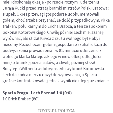
mieli doskonałą okazję - po rzucie rożnym i uderzeniu
Juraja Kucki przed stratą bramki mistrzów Polski uratował
słupek. Okres przewagi gospodarze udokumentowali
golem, choć trzeba przyznać, że dość przypadkowym. Piłka
trafiła w polu karnym do Ericha Brabca, a ten ze spokojem
pokonał Kotorowskiego. Chwilę później Lech miał szansę
wyrównać, ale strzał Krivca z rzutu wolnego był słaby i
niecelny. Rozochoceni golem gospodarze szukali okazji do
podwyższenia prowadzenia - w 81. minucie uderzenie z
wolnego Marka Matejovskiego w niewielkiej odległości
minęło bramkę poznaniaków, a chwilę później strzał
Bony'ego Wilfrieda w dobrym stylu wybronił Kotorowski.
Lech do końca meczu dążył do wyrównania, a Sparta
groźnie kontratakowała, jednak wynik nie uległ już zmianie.
Sparta Praga - Lech Poznań 1:0 (0:0)
1:0 Erich Brabec (86')
DEON.PL POLECA