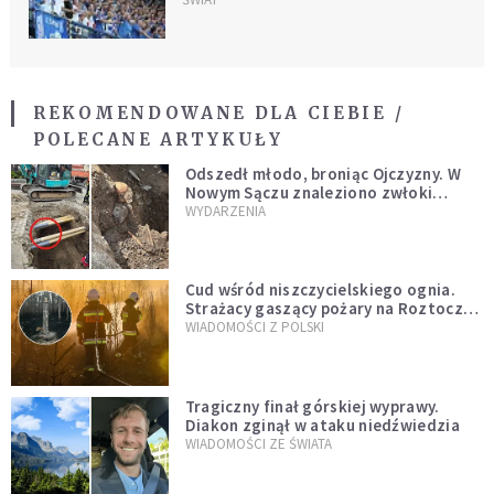
REKOMENDOWANE DLA CIEBIE /
POLECANE ARTYKUŁY
Odszedł młodo, broniąc Ojczyzny. W
Nowym Sączu znaleziono zwłoki
mężczyzny z czasów potopu
WYDARZENIA
szwedzkiego
Cud wśród niszczycielskiego ognia.
Strażacy gaszący pożary na Roztoczu
opublikowali niezwykłe zdjęcie
WIADOMOŚCI Z POLSKI
Tragiczny finał górskiej wyprawy.
Diakon zginął w ataku niedźwiedzia
WIADOMOŚCI ZE ŚWIATA