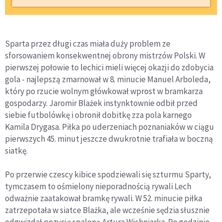
Sparta przez długi czas miała duży problem ze
sforsowaniem konsekwentnej obrony mistrzów Polski. W
pierwszej połowie to lechici mieli więcej okazji do zdobycia
gola - najlepszą zmarnował w 8. minucie Manuel Arboleda,
który po rzucie wolnym główkował wprost w bramkarza
gospodarzy. Jaromir Blażek instynktownie odbił przed
siebie futbolówkę i obronił dobitkę zza pola karnego
Kamila Drygasa. Piłka po uderzeniach poznaniaków w ciągu
pierwszych 45. minut jeszcze dwukrotnie trafiała w boczną
siatkę.
Po przerwie czescy kibice spodziewali się szturmu Sparty,
tymczasem to ośmielony nieporadnością rywali Lech
odważnie zaatakował bramkę rywali. W 52. minucie piłka
zatrzepotała w siatce Blażka, ale wcześnie sędzia słusznie
odgwizdał pozycję spaloną Artura Wichniarka. Po godzinie