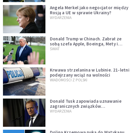
Angela Merkel jako negocjator między
Rosją a UE w sprawie Ukrainy?
WYDARZENIA
Donald Trump w Chinach. Zabrał ze
sobą szefa Apple, Boeinga, Mety i
Muska
ŚWIAT
Krwawa strzelanina w Lubinie. 21-letni
podejrzany wciąż na wolności
WIADOMOŚCI Z POLSKI
Donald Tusk zapowiada uznawanie
zagranicznych związków
jednopłciowych. "Państwo oblało ten
WYDARZENIA
test"
Dolina Krzemowa puka do Watykanu.