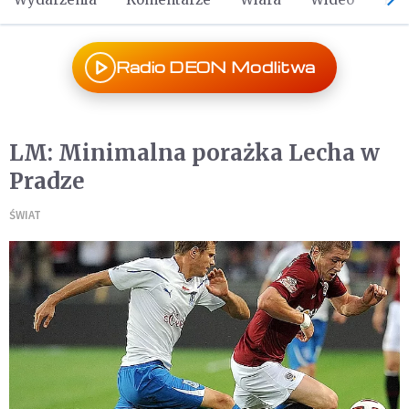
Radio DEON Modlitwa
LM: Minimalna porażka Lecha w
Pradze
ŚWIAT