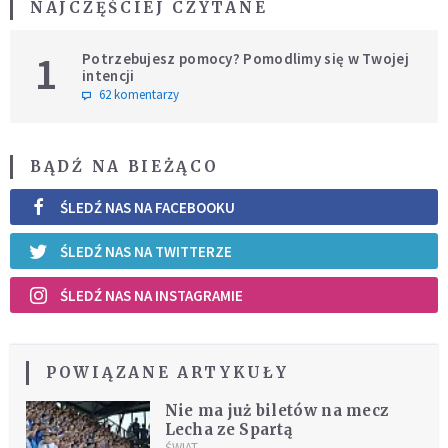
NAJCZĘŚCIEJ CZYTANE
1
Potrzebujesz pomocy? Pomodlimy się w Twojej
intencji
62 komentarzy
BĄDŹ NA BIEŻĄCO
ŚLEDŹ NAS NA FACEBOOKU
ŚLEDŹ NAS NA TWITTERZE
ŚLEDŹ NAS NA INSTAGRAMIE
POWIĄZANE ARTYKUŁY
Nie ma już biletów na mecz
Lecha ze Spartą
ŚWIAT