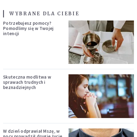
WYBRANE DLA CIEBIE
Potrzebujesz pomocy?
Pomodlimy się w Twojej
intencji
Skuteczna modlitwa w
sprawach trudnych i
beznadziejnych
W dzień odprawiał Mszę, w
nocy prowadził drugie życie.