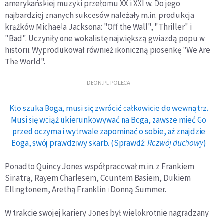
amerykańskiej muzyki przełomu XX i XXI w. Do jego
najbardziej znanych sukcesów należały m.in. produkcja
krążków Michaela Jacksona: "Off the Wall", "Thriller" i
"Bad". Uczyniły one wokalistę największą gwiazdą popu w
historii. Wyprodukował również ikoniczną piosenkę "We Are
The World".
DEON.PL POLECA
Kto szuka Boga, musi się zwrócić całkowicie do wewnątrz.
Musi się wciąż ukierunkowywać na Boga, zawsze mieć Go
przed oczyma i wytrwale zapominać o sobie, aż znajdzie
Boga, swój prawdziwy skarb. (Sprawdź:
Rozwój duchowy
)
Ponadto Quincy Jones współpracował m.in. z Frankiem
Sinatrą, Rayem Charlesem, Countem Basiem, Dukiem
Ellingtonem, Arethą Franklin i Donną Summer.
W trakcie swojej kariery Jones był wielokrotnie nagradzany