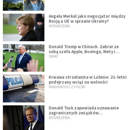
Angela Merkel jako negocjator między
Rosją a UE w sprawie Ukrainy?
WYDARZENIA
Donald Trump w Chinach. Zabrał ze
sobą szefa Apple, Boeinga, Mety i
Muska
ŚWIAT
Krwawa strzelanina w Lubinie. 21-letni
podejrzany wciąż na wolności
WIADOMOŚCI Z POLSKI
Donald Tusk zapowiada uznawanie
zagranicznych związków
jednopłciowych. "Państwo oblało ten
WYDARZENIA
test"