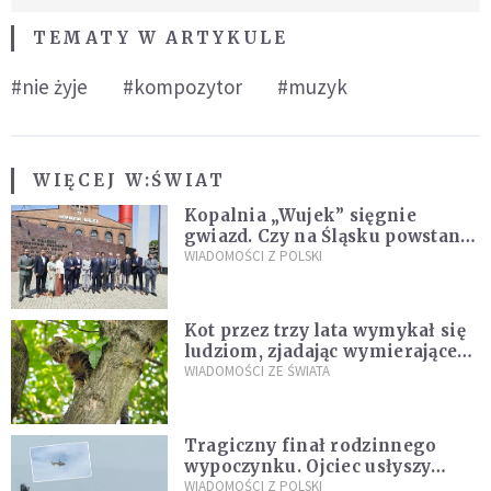
TEMATY W ARTYKULE
#nie żyje
#kompozytor
#muzyk
WIĘCEJ W:
ŚWIAT
Kopalnia „Wujek” sięgnie
gwiazd. Czy na Śląsku powstanie
„Dolina Krzemowa”?
WIADOMOŚCI Z POLSKI
Kot przez trzy lata wymykał się
ludziom, zjadając wymierające
kaczki. W końcu popełnił
WIADOMOŚCI ZE ŚWIATA
fatalny błąd
Tragiczny finał rodzinnego
wypoczynku. Ojciec usłyszy
zarzuty
WIADOMOŚCI Z POLSKI