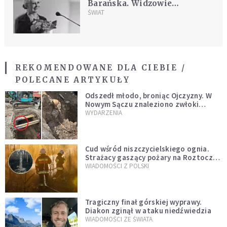
Barańska. Widzowie
zapamiętali ją z "Nocy i dni"
ŚWIAT
REKOMENDOWANE DLA CIEBIE /
POLECANE ARTYKUŁY
Odszedł młodo, broniąc Ojczyzny. W
Nowym Sączu znaleziono zwłoki
mężczyzny z czasów potopu
WYDARZENIA
szwedzkiego
Cud wśród niszczycielskiego ognia.
Strażacy gaszący pożary na Roztoczu
opublikowali niezwykłe zdjęcie
WIADOMOŚCI Z POLSKI
Tragiczny finał górskiej wyprawy.
Diakon zginął w ataku niedźwiedzia
WIADOMOŚCI ZE ŚWIATA