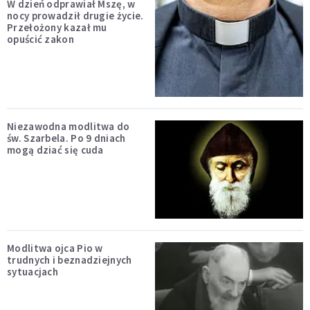
W dzień odprawiał Mszę, w
nocy prowadził drugie życie.
Przełożony kazał mu
opuścić zakon
Niezawodna modlitwa do
św. Szarbela. Po 9 dniach
mogą dziać się cuda
Modlitwa ojca Pio w
trudnych i beznadziejnych
sytuacjach