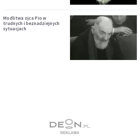
Modlitwa ojca Pio w
trudnych i beznadziejnych
sytuacjach