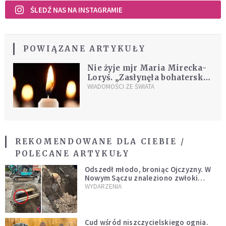
ŚLEDŹ NAS NA INSTAGRAMIE
POWIĄZANE ARTYKUŁY
Nie żyje mjr Maria Mirecka-
Loryś. „Zasłynęła bohaterską,
patriotyczną pracą"
WIADOMOŚCI ZE ŚWIATA
REKOMENDOWANE DLA CIEBIE /
POLECANE ARTYKUŁY
Odszedł młodo, broniąc Ojczyzny. W
Nowym Sączu znaleziono zwłoki
mężczyzny z czasów potopu
WYDARZENIA
szwedzkiego
Cud wśród niszczycielskiego ognia.