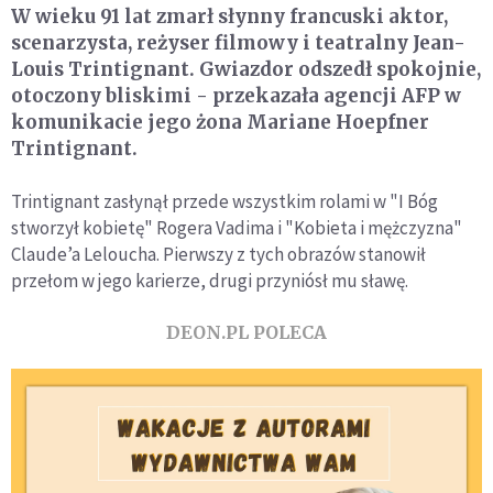
W wieku 91 lat zmarł słynny francuski aktor,
scenarzysta, reżyser filmowy i teatralny Jean-
Louis Trintignant. Gwiazdor odszedł spokojnie,
otoczony bliskimi - przekazała agencji AFP w
komunikacie jego żona Mariane Hoepfner
Trintignant.
Trintignant zasłynął przede wszystkim rolami w "I Bóg
stworzył kobietę" Rogera Vadima i "Kobieta i mężczyzna"
Claude’a Leloucha. Pierwszy z tych obrazów stanowił
przełom w jego karierze, drugi przyniósł mu sławę.
DEON.PL POLECA