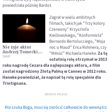
powiedziała później Bardot.
Zagrał w wielu ambitnych
filmach, takich jak "Trzy kolory.
Czerwony" Krzysztofa
Kieślowskiego, "Konformista"
Bernardo Bertolucciego, "Moja
noc u Maud" Erica Rohmera, czy
Nie żyje aktor
Andrzej Tomecki.
"Miłość" Michaela Haneke.
Za tę
Grał m.in. w
ŚWIAT
ostatnią rolę otrzymał w 2013
"Klanie" i "Quo
roku nagrodę Cezara dla najlepszego aktora, a film
Vadis"
został nagrodzony Złotą Palmą w Cannes w 2012 roku.
Haneke powiedział, że napisał tę rolę specjalnie dla
Trintignana.
DEON.PL POLECA
Kto szuka Boga, musi się zwrócić całkowicie do wewnątrz.