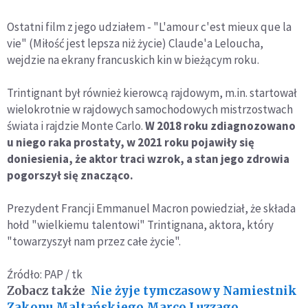
Ostatni film z jego udziałem - "L'amour c'est mieux que la
vie" (Miłość jest lepsza niż życie) Claude'a Leloucha,
wejdzie na ekrany francuskich kin w bieżącym roku.
Trintignant był również kierowcą rajdowym, m.in. startował
wielokrotnie w rajdowych samochodowych mistrzostwach
świata i rajdzie Monte Carlo.
W 2018 roku zdiagnozowano
u niego raka prostaty, w 2021 roku pojawiły się
doniesienia, że aktor traci wzrok, a stan jego zdrowia
pogorszył się znacząco.
Prezydent Francji Emmanuel Macron powiedział, że składa
hołd "wielkiemu talentowi" Trintignana, aktora, który
"towarzyszył nam przez całe życie".
Źródło: PAP / tk
Zobacz także
Nie żyje tymczasowy Namiestnik
Zakonu Maltańskiego Marco Luzzago