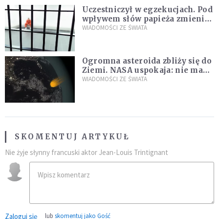
Uczestniczył w egzekucjach. Pod
wpływem słów papieża zmienił
zdanie
WIADOMOŚCI ZE ŚWIATA
Ogromna asteroida zbliży się do
Ziemi. NASA uspokaja: nie ma
zagrożenia
WIADOMOŚCI ZE ŚWIATA
SKOMENTUJ ARTYKUŁ
Nie żyje słynny francuski aktor Jean-Louis Trintignant
Zaloguj się
lub
skomentuj jako Gość