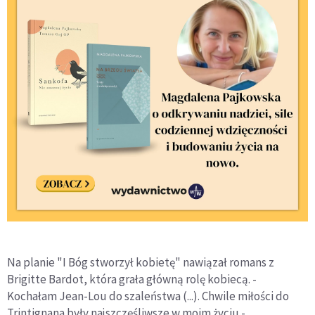
Na planie "I Bóg stworzył kobietę" nawiązał romans z
Brigitte Bardot, która grała główną rolę kobiecą. -
Kochałam Jean-Lou do szaleństwa (...). Chwile miłości do
Trintignana były najszczęśliwsze w moim życiu -