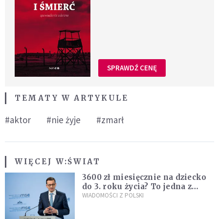
SPRAWDŹ CENĘ
TEMATY W ARTYKULE
#aktor
#nie żyje
#zmarł
WIĘCEJ W:
ŚWIAT
3600 zł miesięcznie na dziecko
do 3. roku życia? To jedna z
propozycji programu "Rozwój
WIADOMOŚCI Z POLSKI
Plus"