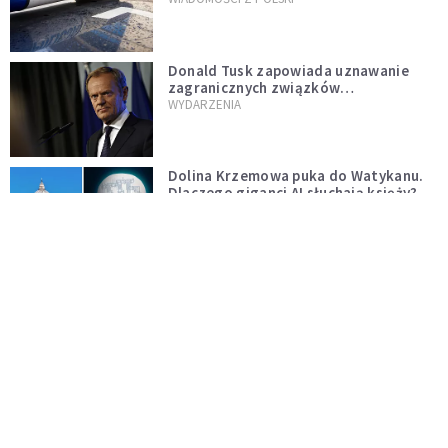
Donald Tusk zapowiada uznawanie
zagranicznych związków
jednopłciowych. "Państwo oblało ten
WYDARZENIA
test"
Dolina Krzemowa puka do Watykanu.
Dlaczego giganci AI słuchają księży?
KOŚCIÓŁ