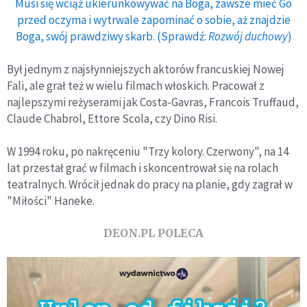
Musi się wciąż ukierunkowywać na Boga, zawsze mieć Go
przed oczyma i wytrwale zapominać o sobie, aż znajdzie
Boga, swój prawdziwy skarb. (Sprawdź:
Rozwój duchowy
)
Był jednym z najsłynniejszych aktorów francuskiej Nowej
Fali, ale grał też w wielu filmach włoskich. Pracował z
najlepszymi reżyserami jak Costa-Gavras, Francois Truffaud,
Claude Chabrol, Ettore Scola, czy Dino Risi.
W 1994 roku, po nakręceniu "Trzy kolory. Czerwony", na 14
lat przestał grać w filmach i skoncentrował się na rolach
teatralnych. Wrócił jednak do pracy na planie, gdy zagrał w
"Miłości" Haneke.
DEON.PL POLECA