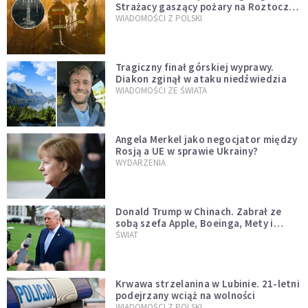
Strażacy gaszący pożary na Roztoczu
opublikowali niezwykłe zdjęcie
WIADOMOŚCI Z POLSKI
Tragiczny finał górskiej wyprawy.
Diakon zginął w ataku niedźwiedzia
WIADOMOŚCI ZE ŚWIATA
Angela Merkel jako negocjator między
Rosją a UE w sprawie Ukrainy?
WYDARZENIA
Donald Trump w Chinach. Zabrał ze
sobą szefa Apple, Boeinga, Mety i
Muska
ŚWIAT
Krwawa strzelanina w Lubinie. 21-letni
podejrzany wciąż na wolności
WIADOMOŚCI Z POLSKI