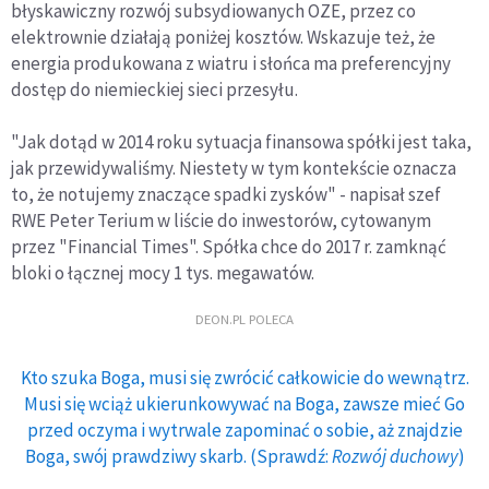
błyskawiczny rozwój subsydiowanych OZE, przez co
elektrownie działają poniżej kosztów. Wskazuje też, że
energia produkowana z wiatru i słońca ma preferencyjny
dostęp do niemieckiej sieci przesyłu.
"Jak dotąd w 2014 roku sytuacja finansowa spółki jest taka,
jak przewidywaliśmy. Niestety w tym kontekście oznacza
to, że notujemy znaczące spadki zysków" - napisał szef
RWE Peter Terium w liście do inwestorów, cytowanym
przez "Financial Times". Spółka chce do 2017 r. zamknąć
bloki o łącznej mocy 1 tys. megawatów.
DEON.PL POLECA
Kto szuka Boga, musi się zwrócić całkowicie do wewnątrz.
Musi się wciąż ukierunkowywać na Boga, zawsze mieć Go
przed oczyma i wytrwale zapominać o sobie, aż znajdzie
Boga, swój prawdziwy skarb. (Sprawdź:
Rozwój duchowy
)