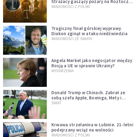
Strażacy gaszący pożary na Roztoczu
opublikowali niezwykłe zdjęcie
WIADOMOŚCI Z POLSKI
Tragiczny finał górskiej wyprawy.
Diakon zginął w ataku niedźwiedzia
WIADOMOŚCI ZE ŚWIATA
Angela Merkel jako negocjator między
Rosją a UE w sprawie Ukrainy?
WYDARZENIA
Donald Trump w Chinach. Zabrał ze
sobą szefa Apple, Boeinga, Mety i
Muska
ŚWIAT
Krwawa strzelanina w Lubinie. 21-letni
podejrzany wciąż na wolności
WIADOMOŚCI Z POLSKI