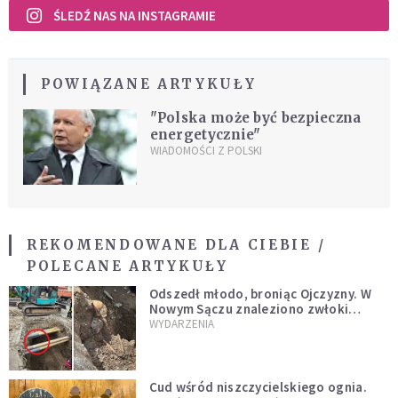
ŚLEDŹ NAS NA INSTAGRAMIE
POWIĄZANE ARTYKUŁY
"Polska może być bezpieczna
energetycznie"
WIADOMOŚCI Z POLSKI
REKOMENDOWANE DLA CIEBIE /
POLECANE ARTYKUŁY
Odszedł młodo, broniąc Ojczyzny. W
Nowym Sączu znaleziono zwłoki
mężczyzny z czasów potopu
WYDARZENIA
szwedzkiego
Cud wśród niszczycielskiego ognia.