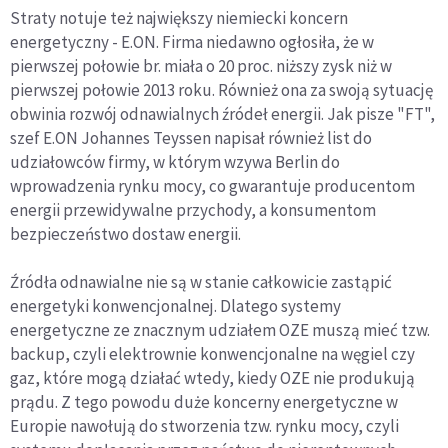
Straty notuje też największy niemiecki koncern
energetyczny - E.ON. Firma niedawno ogłosiła, że w
pierwszej połowie br. miała o 20 proc. niższy zysk niż w
pierwszej połowie 2013 roku. Również ona za swoją sytuację
obwinia rozwój odnawialnych źródeł energii. Jak pisze "FT",
szef E.ON Johannes Teyssen napisał również list do
udziałowców firmy, w którym wzywa Berlin do
wprowadzenia rynku mocy, co gwarantuje producentom
energii przewidywalne przychody, a konsumentom
bezpieczeństwo dostaw energii.
Źródła odnawialne nie są w stanie całkowicie zastąpić
energetyki konwencjonalnej. Dlatego systemy
energetyczne ze znacznym udziałem OZE muszą mieć tzw.
backup, czyli elektrownie konwencjonalne na węgiel czy
gaz, które mogą działać wtedy, kiedy OZE nie produkują
prądu. Z tego powodu duże koncerny energetyczne w
Europie nawołują do stworzenia tzw. rynku mocy, czyli