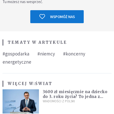
Tu możesz nas wesprzeć.
WSPOMÓŻ NAS
TEMATY W ARTYKULE
#gospodarka
#niemcy
#koncerny
energetyczne
WIĘCEJ W:
ŚWIAT
3600 zł miesięcznie na dziecko
do 3. roku życia? To jedna z
propozycji programu "Rozwój
WIADOMOŚCI Z POLSKI
Plus"