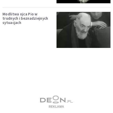
Modlitwa ojca Pio w
trudnych i beznadziejnych
sytuacjach