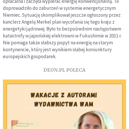
opłacalna i zaczęła wypierać energię konwencjonalną. To
doprowadziło do zaburzeń w systemie energetycznym
Niemiec. Sytuację skomplikował jeszcze ogłoszony przez
kanclerz Angelę Merkel plan wycofania się tego kraju z
energetyki jądrowej. Było to bezpośrednim następstwem
katastrofy w japońskiej elektrowni w Fukushimie w 2011 r.
Nie pomaga także słabszy popyt na energię na starym
kontynencie, który jest wynikiem słabej koniunktury
europejskich gospodarek.
DEON.PL POLECA