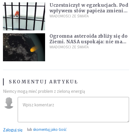
Uczestniczył w egzekucjach. Pod
wpływem słów papieża zmienił
zdanie
WIADOMOŚCI ZE ŚWIATA
Ogromna asteroida zbliży się do
Ziemi. NASA uspokaja: nie ma
zagrożenia
WIADOMOŚCI ZE ŚWIATA
SKOMENTUJ ARTYKUŁ
Niemcy mogą mieć problem z zieloną energią
Zaloguj się
lub
skomentuj jako Gość