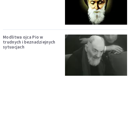
Modlitwa ojca Pio w
trudnych i beznadziejnych
sytuacjach