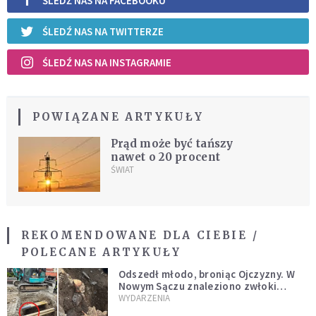
ŚLEDŹ NAS NA FACEBOOKU
ŚLEDŹ NAS NA TWITTERZE
ŚLEDŹ NAS NA INSTAGRAMIE
POWIĄZANE ARTYKUŁY
Prąd może być tańszy
nawet o 20 procent
ŚWIAT
REKOMENDOWANE DLA CIEBIE /
POLECANE ARTYKUŁY
Odszedł młodo, broniąc Ojczyzny. W
Nowym Sączu znaleziono zwłoki
mężczyzny z czasów potopu
WYDARZENIA
szwedzkiego