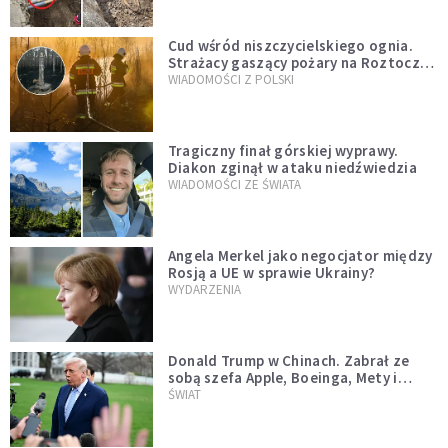
Cud wśród niszczycielskiego ognia.
Strażacy gaszący pożary na Roztoczu
opublikowali niezwykłe zdjęcie
WIADOMOŚCI Z POLSKI
Tragiczny finał górskiej wyprawy.
Diakon zginął w ataku niedźwiedzia
WIADOMOŚCI ZE ŚWIATA
Angela Merkel jako negocjator między
Rosją a UE w sprawie Ukrainy?
WYDARZENIA
Donald Trump w Chinach. Zabrał ze
sobą szefa Apple, Boeinga, Mety i
Muska
ŚWIAT