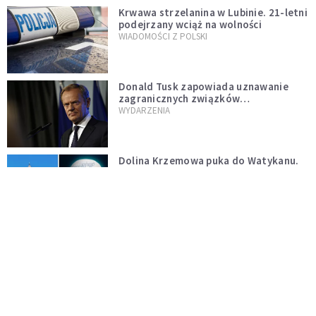
Krwawa strzelanina w Lubinie. 21-letni
podejrzany wciąż na wolności
WIADOMOŚCI Z POLSKI
Donald Tusk zapowiada uznawanie
zagranicznych związków
jednopłciowych. "Państwo oblało ten
WYDARZENIA
test"
Dolina Krzemowa puka do Watykanu.
Dlaczego giganci AI słuchają księży?
KOŚCIÓŁ