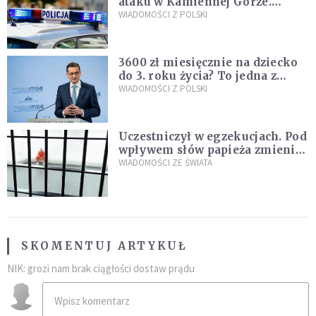
ataku w Kamiennej Górze.
Policja zatrzymała dwóch
WIADOMOŚCI Z POLSKI
nastolatków
3600 zł miesięcznie na dziecko
do 3. roku życia? To jedna z
propozycji programu "Rozwój
WIADOMOŚCI Z POLSKI
Plus"
Uczestniczył w egzekucjach. Pod
wpływem słów papieża zmienił
zdanie
WIADOMOŚCI ZE ŚWIATA
SKOMENTUJ ARTYKUŁ
NIK: grozi nam brak ciągłości dostaw prądu