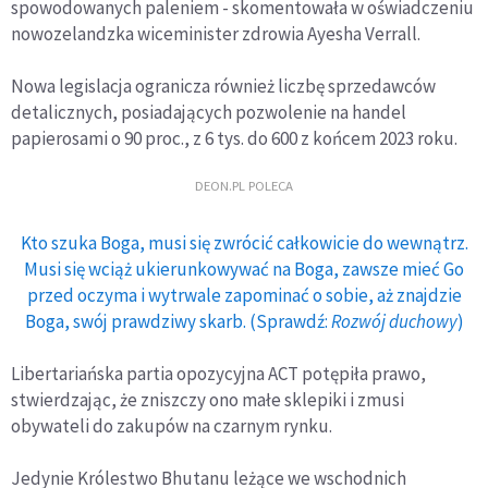
spowodowanych paleniem - skomentowała w oświadczeniu
nowozelandzka wiceminister zdrowia Ayesha Verrall.
Nowa legislacja ogranicza również liczbę sprzedawców
detalicznych, posiadających pozwolenie na handel
papierosami o 90 proc., z 6 tys. do 600 z końcem 2023 roku.
DEON.PL POLECA
Kto szuka Boga, musi się zwrócić całkowicie do wewnątrz.
Musi się wciąż ukierunkowywać na Boga, zawsze mieć Go
przed oczyma i wytrwale zapominać o sobie, aż znajdzie
Boga, swój prawdziwy skarb. (Sprawdź:
Rozwój duchowy
)
Libertariańska partia opozycyjna ACT potępiła prawo,
stwierdzając, że zniszczy ono małe sklepiki i zmusi
obywateli do zakupów na czarnym rynku.
Jedynie Królestwo Bhutanu leżące we wschodnich