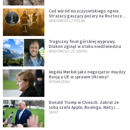
Cud wśród niszczycielskiego ognia.
Strażacy gaszący pożary na Roztoczu
opublikowali niezwykłe zdjęcie
WIADOMOŚCI Z POLSKI
Tragiczny finał górskiej wyprawy.
Diakon zginął w ataku niedźwiedzia
WIADOMOŚCI ZE ŚWIATA
Angela Merkel jako negocjator między
Rosją a UE w sprawie Ukrainy?
WYDARZENIA
Donald Trump w Chinach. Zabrał ze
sobą szefa Apple, Boeinga, Mety i
Muska
ŚWIAT