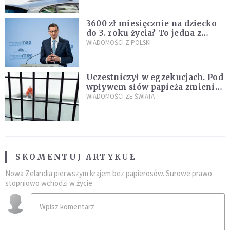
3600 zł miesięcznie na dziecko
do 3. roku życia? To jedna z
propozycji programu "Rozwój
WIADOMOŚCI Z POLSKI
Plus"
Uczestniczył w egzekucjach. Pod
wpływem słów papieża zmienił
zdanie
WIADOMOŚCI ZE ŚWIATA
SKOMENTUJ ARTYKUŁ
Nowa Zelandia pierwszym krajem bez papierosów. Surowe prawo
stopniowo wchodzi w życie