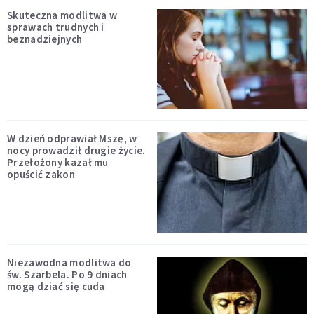
Skuteczna modlitwa w
sprawach trudnych i
beznadziejnych
W dzień odprawiał Mszę, w
nocy prowadził drugie życie.
Przełożony kazał mu
opuścić zakon
Niezawodna modlitwa do
św. Szarbela. Po 9 dniach
mogą dziać się cuda