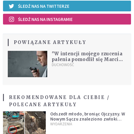
ŚLEDŹ NAS NA TWITTERZE
ŚLEDŹ NAS NA INSTAGRAMIE
POWIĄZANE ARTYKUŁY
"W intencji mojego rzucenia
palenia pomodlił się Marcin.
Od tamtej pory nie ciągnie
DUCHOWOŚĆ
mnie, żeby chwycić po
papierosa"
REKOMENDOWANE DLA CIEBIE /
POLECANE ARTYKUŁY
Odszedł młodo, broniąc Ojczyzny. W
Nowym Sączu znaleziono zwłoki
mężczyzny z czasów potopu
WYDARZENIA
szwedzkiego