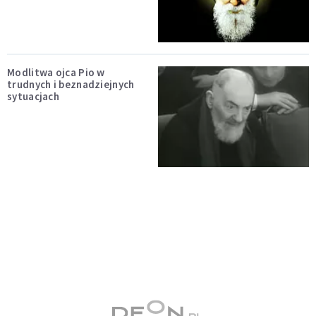
Modlitwa ojca Pio w
trudnych i beznadziejnych
sytuacjach