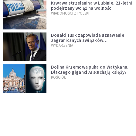
Krwawa strzelanina w Lubinie. 21-letni
podejrzany wciąż na wolności
WIADOMOŚCI Z POLSKI
Donald Tusk zapowiada uznawanie
zagranicznych związków
jednopłciowych. "Państwo oblało ten
WYDARZENIA
test"
Dolina Krzemowa puka do Watykanu.
Dlaczego giganci AI słuchają księży?
KOŚCIÓŁ