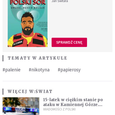
Jan Świtała
SPRAWDŹ CENĘ
TEMATY W ARTYKULE
#palenie
#nikotyna
#papierosy
WIĘCEJ W:
ŚWIAT
15-latek w ciężkim stanie po
ataku w Kamiennej Górze.
Policja zatrzymała dwóch
WIADOMOŚCI Z POLSKI
nastolatków