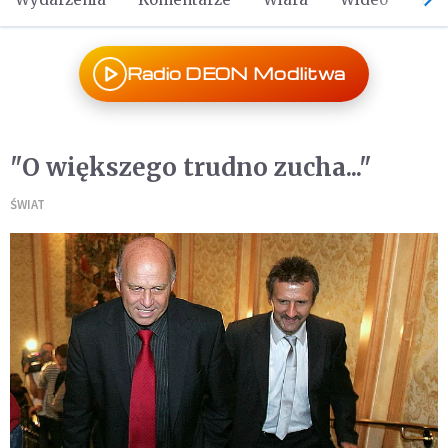
Radio DEON Modlitwa
"O większego trudno zucha..."
ŚWIAT