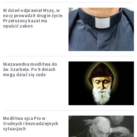
W dzień odprawiał Mszę, w
nocy prowadził drugie życie.
Przełożony kazał mu
opuścić zakon
Niezawodna modlitwa do
św. Szarbela. Po 9 dniach
mogą dziać się cuda
Modlitwa ojca Pio w
trudnych i beznadziejnych
sytuacjach