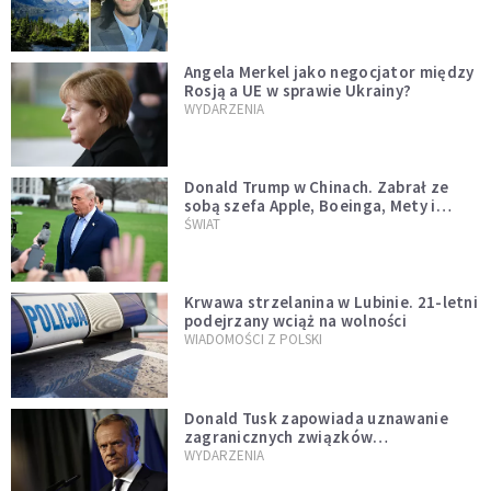
Angela Merkel jako negocjator między
Rosją a UE w sprawie Ukrainy?
WYDARZENIA
Donald Trump w Chinach. Zabrał ze
sobą szefa Apple, Boeinga, Mety i
Muska
ŚWIAT
Krwawa strzelanina w Lubinie. 21-letni
podejrzany wciąż na wolności
WIADOMOŚCI Z POLSKI
Donald Tusk zapowiada uznawanie
zagranicznych związków
jednopłciowych. "Państwo oblało ten
WYDARZENIA
test"