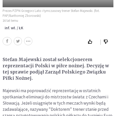
Prezes PZPN Grzegorz Lato i tymczasowy trener Stefan Majewski. (fot.
PAP/Bartłomiej Zborowski)
16 lat temu
inf. wł. / ŁK
Stefan Majewski został selekcjonerem
reprezentacji Polski w piłce nożnej. Decyzję w
tej sprawie podjął Zarząd Polskiego Związku
Piłki Nożnej.
Majewski ma poprowadzić reprezentację w ostatnich
spotkaniach eliminacji do mistrzostw świata: z Czechami i
Słowacją. Jeżeli osiągnięte w tych meczach wyniki będą
zadawalające, nazywany "Doktorem" trener stanie przed
szansą przygotowywania polskich piłkarzy do turnieju Euro