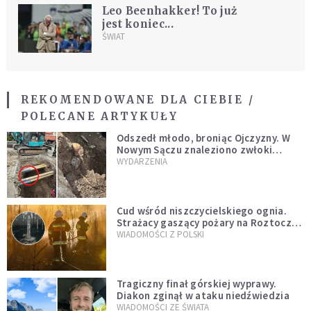
Leo Beenhakker! To już
jest koniec...
ŚWIAT
REKOMENDOWANE DLA CIEBIE /
POLECANE ARTYKUŁY
Odszedł młodo, broniąc Ojczyzny. W
Nowym Sączu znaleziono zwłoki
mężczyzny z czasów potopu
WYDARZENIA
szwedzkiego
Cud wśród niszczycielskiego ognia.
Strażacy gaszący pożary na Roztoczu
opublikowali niezwykłe zdjęcie
WIADOMOŚCI Z POLSKI
Tragiczny finał górskiej wyprawy.
Diakon zginął w ataku niedźwiedzia
WIADOMOŚCI ZE ŚWIATA