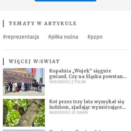
TEMATY W ARTYKULE
#reprezentacja
#piłka nożna
#pzpn
WIĘCEJ W:
ŚWIAT
Kopalnia „Wujek” sięgnie
gwiazd. Czy na Śląsku powstanie
„Dolina Krzemowa”?
WIADOMOŚCI Z POLSKI
Kot przez trzy lata wymykał się
ludziom, zjadając wymierające
kaczki. W końcu popełnił
WIADOMOŚCI ZE ŚWIATA
fatalny błąd