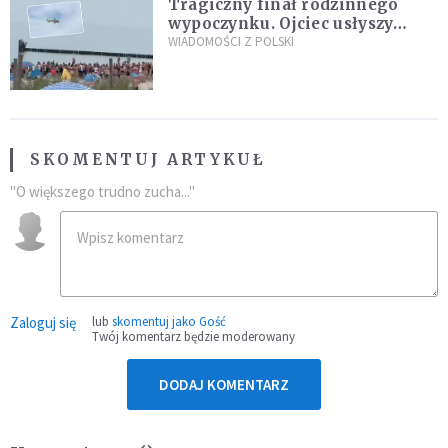
Tragiczny finał rodzinnego
wypoczynku. Ojciec usłyszy
zarzuty
WIADOMOŚCI Z POLSKI
SKOMENTUJ ARTYKUŁ
"O większego trudno zucha..."
Zaloguj się
lub
skomentuj jako Gość
Twój komentarz będzie moderowany
DODAJ KOMENTARZ