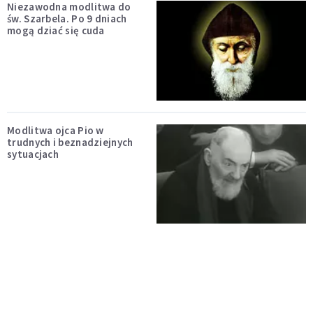
Niezawodna modlitwa do
św. Szarbela. Po 9 dniach
mogą dziać się cuda
Modlitwa ojca Pio w
trudnych i beznadziejnych
sytuacjach