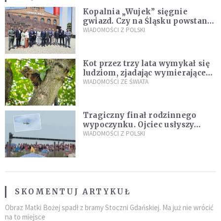
Kopalnia „Wujek” sięgnie
gwiazd. Czy na Śląsku powstanie
„Dolina Krzemowa”?
WIADOMOŚCI Z POLSKI
Kot przez trzy lata wymykał się
ludziom, zjadając wymierające
kaczki. W końcu popełnił
WIADOMOŚCI ZE ŚWIATA
fatalny błąd
Tragiczny finał rodzinnego
wypoczynku. Ojciec usłyszy
zarzuty
WIADOMOŚCI Z POLSKI
SKOMENTUJ ARTYKUŁ
Obraz Matki Bożej spadł z bramy Stoczni Gdańskiej. Ma już nie wrócić
na to miejsce