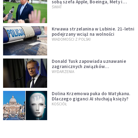
sobą szefa Apple, Boeinga, Mety i
Muska
ŚWIAT
Krwawa strzelanina w Lubinie. 21-letni
podejrzany wciąż na wolności
WIADOMOŚCI Z POLSKI
Donald Tusk zapowiada uznawanie
zagranicznych związków
jednopłciowych. "Państwo oblało ten
WYDARZENIA
test"
Dolina Krzemowa puka do Watykanu.
Dlaczego giganci AI słuchają księży?
KOŚCIÓŁ