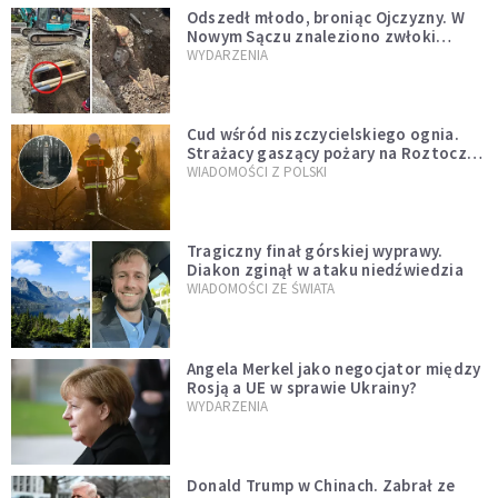
Odszedł młodo, broniąc Ojczyzny. W
Nowym Sączu znaleziono zwłoki
mężczyzny z czasów potopu
WYDARZENIA
szwedzkiego
Cud wśród niszczycielskiego ognia.
Strażacy gaszący pożary na Roztoczu
opublikowali niezwykłe zdjęcie
WIADOMOŚCI Z POLSKI
Tragiczny finał górskiej wyprawy.
Diakon zginął w ataku niedźwiedzia
WIADOMOŚCI ZE ŚWIATA
Angela Merkel jako negocjator między
Rosją a UE w sprawie Ukrainy?
WYDARZENIA
Donald Trump w Chinach. Zabrał ze