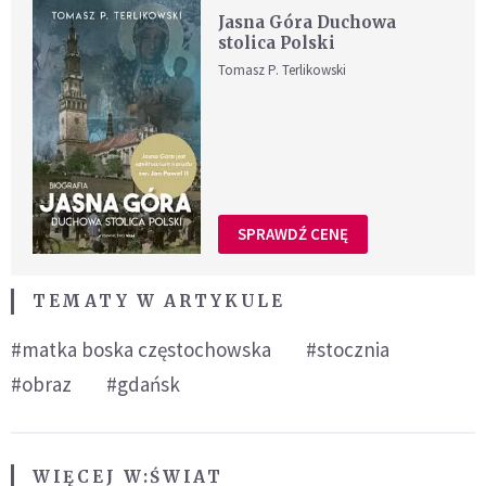
Jasna Góra Duchowa
stolica Polski
Tomasz P. Terlikowski
SPRAWDŹ CENĘ
TEMATY W ARTYKULE
#matka boska częstochowska
#stocznia
#obraz
#gdańsk
WIĘCEJ W:
ŚWIAT