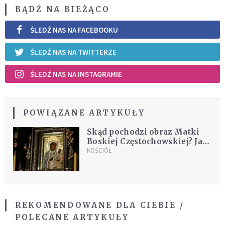
BĄDŹ NA BIEŻĄCO
ŚLEDŹ NAS NA FACEBOOKU
ŚLEDŹ NAS NA TWITTERZE
ŚLEDŹ NAS NA INSTAGRAMIE
POWIĄZANE ARTYKUŁY
Skąd pochodzi obraz Matki
Boskiej Częstochowskiej? Jak
ikona trafiła na Jasną Górę?
KOŚCIÓŁ
REKOMENDOWANE DLA CIEBIE /
POLECANE ARTYKUŁY