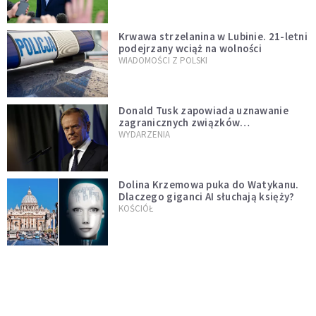
Krwawa strzelanina w Lubinie. 21-letni
podejrzany wciąż na wolności
WIADOMOŚCI Z POLSKI
Donald Tusk zapowiada uznawanie
zagranicznych związków
jednopłciowych. "Państwo oblało ten
WYDARZENIA
test"
Dolina Krzemowa puka do Watykanu.
Dlaczego giganci AI słuchają księży?
KOŚCIÓŁ