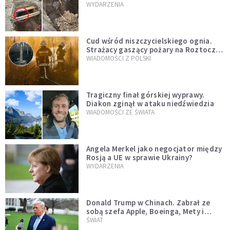
mężczyzny z czasów potopu
WYDARZENIA
szwedzkiego
Cud wśród niszczycielskiego ognia.
Strażacy gaszący pożary na Roztoczu
opublikowali niezwykłe zdjęcie
WIADOMOŚCI Z POLSKI
Tragiczny finał górskiej wyprawy.
Diakon zginął w ataku niedźwiedzia
WIADOMOŚCI ZE ŚWIATA
Angela Merkel jako negocjator między
Rosją a UE w sprawie Ukrainy?
WYDARZENIA
Donald Trump w Chinach. Zabrał ze
sobą szefa Apple, Boeinga, Mety i
Muska
ŚWIAT