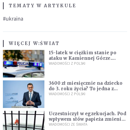
TEMATY W ARTYKULE
#ukraina
WIĘCEJ W:
ŚWIAT
15-latek w ciężkim stanie po
ataku w Kamiennej Górze.
Policja zatrzymała dwóch
WIADOMOŚCI Z POLSKI
nastolatków
3600 zł miesięcznie na dziecko
do 3. roku życia? To jedna z
propozycji programu "Rozwój
WIADOMOŚCI Z POLSKI
Plus"
Uczestniczył w egzekucjach. Pod
wpływem słów papieża zmienił
zdanie
WIADOMOŚCI ZE ŚWIATA