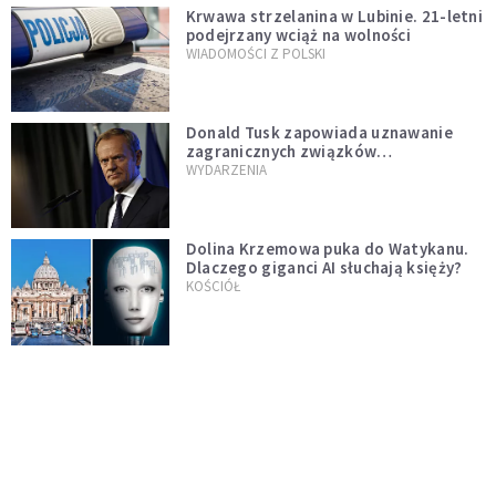
Krwawa strzelanina w Lubinie. 21-letni
podejrzany wciąż na wolności
WIADOMOŚCI Z POLSKI
Donald Tusk zapowiada uznawanie
zagranicznych związków
jednopłciowych. "Państwo oblało ten
WYDARZENIA
test"
Dolina Krzemowa puka do Watykanu.
Dlaczego giganci AI słuchają księży?
KOŚCIÓŁ