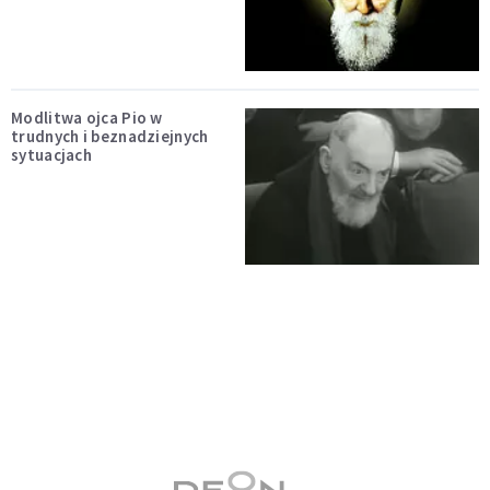
Modlitwa ojca Pio w
trudnych i beznadziejnych
sytuacjach