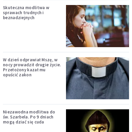
Skuteczna modlitwa w
sprawach trudnych i
beznadziejnych
W dzień odprawiał Mszę, w
nocy prowadził drugie życie.
Przełożony kazał mu
opuścić zakon
Niezawodna modlitwa do
św. Szarbela. Po 9 dniach
mogą dziać się cuda