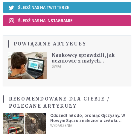
ŚLEDŹ NAS NA TWITTERZE
ŚLEDŹ NAS NA INSTAGRAMIE
POWIĄZANE ARTYKUŁY
Naukowcy sprawdzili, jak
uczniowie z małych
miejscowości radzili sobie z
ŚWIAT
nauką zdalną
REKOMENDOWANE DLA CIEBIE /
POLECANE ARTYKUŁY
Odszedł młodo, broniąc Ojczyzny. W
Nowym Sączu znaleziono zwłoki
mężczyzny z czasów potopu
WYDARZENIA
szwedzkiego