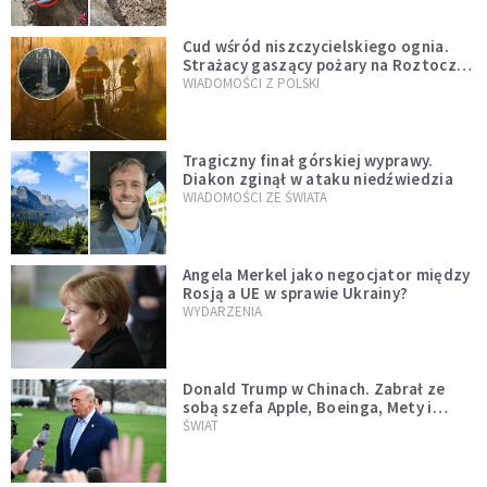
Cud wśród niszczycielskiego ognia.
Strażacy gaszący pożary na Roztoczu
opublikowali niezwykłe zdjęcie
WIADOMOŚCI Z POLSKI
Tragiczny finał górskiej wyprawy.
Diakon zginął w ataku niedźwiedzia
WIADOMOŚCI ZE ŚWIATA
Angela Merkel jako negocjator między
Rosją a UE w sprawie Ukrainy?
WYDARZENIA
Donald Trump w Chinach. Zabrał ze
sobą szefa Apple, Boeinga, Mety i
Muska
ŚWIAT