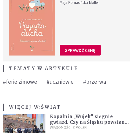
Maja Komasińska-Moller
SPRAWDŹ CENĘ
TEMATY W ARTYKULE
#ferie zimowe
#uczniowie
#przerwa
WIĘCEJ W:
ŚWIAT
Kopalnia „Wujek” sięgnie
gwiazd. Czy na Śląsku powstanie
„Dolina Krzemowa”?
WIADOMOŚCI Z POLSKI