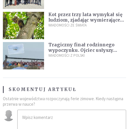
Kot przez trzy lata wymykał się
ludziom, zjadając wymierające
kaczki. W końcu popełnił
WIADOMOŚCI ZE ŚWIATA
fatalny błąd
Tragiczny finał rodzinnego
wypoczynku. Ojciec usłyszy
zarzuty
WIADOMOŚCI Z POLSKI
SKOMENTUJ ARTYKUŁ
Ostatnie województwa rozpoczynają ferie zimowe. Kiedy następna
przerwa w nauce?