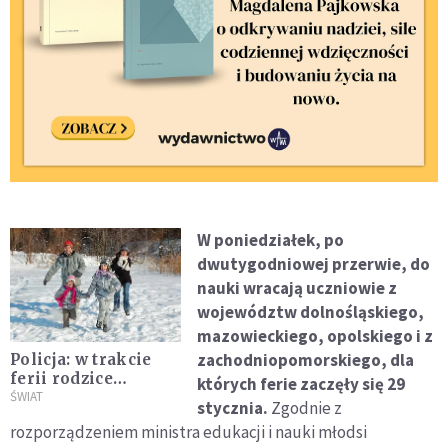
W poniedziałek, po
dwutygodniowej przerwie, do
nauki wracają uczniowie z
województw dolnośląskiego,
mazowieckiego, opolskiego i z
zachodniopomorskiego, dla
Policja: w trakcie
ferii rodzice
których ferie zaczęły się 29
powinni dbać o
ŚWIAT
stycznia.
Zgodnie z
bezpieczeństwo
rozporządzeniem ministra edukacji i nauki młodsi
dzieci