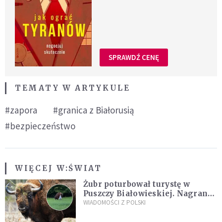
SPRAWDŹ CENĘ
TEMATY W ARTYKULE
#zapora
#granica z Białorusią
#bezpieczeństwo
WIĘCEJ W:
ŚWIAT
Żubr poturbował turystę w
Puszczy Białowieskiej. Nagranie
daje do myślenia
WIADOMOŚCI Z POLSKI