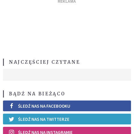
NAJCZĘŚCIEJ CZYTANE
BĄDŹ NA BIEŻĄCO
ŚLEDŹ NAS NA FACEBOOKU
ŚLEDŹ NAS NA TWITTERZE
ŚLEDŹ NAS NA INSTAGRAMIE