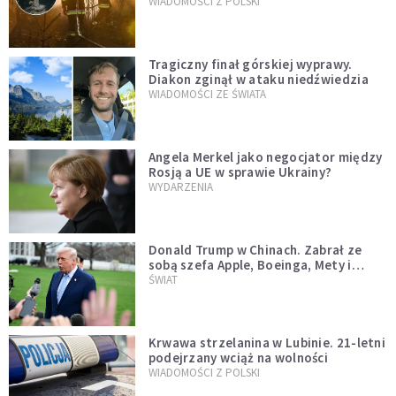
opublikowali niezwykłe zdjęcie
WIADOMOŚCI Z POLSKI
Tragiczny finał górskiej wyprawy.
Diakon zginął w ataku niedźwiedzia
WIADOMOŚCI ZE ŚWIATA
Angela Merkel jako negocjator między
Rosją a UE w sprawie Ukrainy?
WYDARZENIA
Donald Trump w Chinach. Zabrał ze
sobą szefa Apple, Boeinga, Mety i
Muska
ŚWIAT
Krwawa strzelanina w Lubinie. 21-letni
podejrzany wciąż na wolności
WIADOMOŚCI Z POLSKI