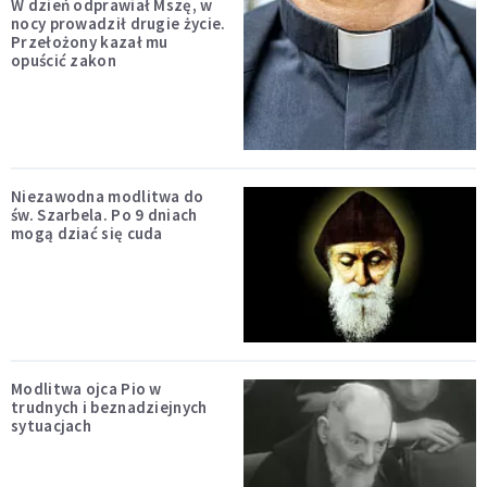
W dzień odprawiał Mszę, w
nocy prowadził drugie życie.
Przełożony kazał mu
opuścić zakon
Niezawodna modlitwa do
św. Szarbela. Po 9 dniach
mogą dziać się cuda
Modlitwa ojca Pio w
trudnych i beznadziejnych
sytuacjach