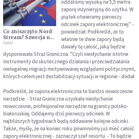
oddaliśmy wysoką na 5,5 metra
zaporę inżynieryjną do użytku. W
piątek otwieramy pierwszy
odcinek zapory elektronicznej" -
powiedział. Podkreślił, że to
Co zniszczyło Nord
Stream? Szwecja nie
właśnie te dwie zapory będą
ma wątpliwości: to
ŚWIAT
dawały tę całość, jaką będzie
rosyjski sabotaż
dysponowała Straż Graniczna. "Czyli niesłychanie istotne
instrumenty do skutecznego działania i przeciwdziałania
nielegalnej migracji motywowanej względami politycznymi,
których celem jest destabilizacji sytuacji w regionie - dodał.
Podkreślił, że zapora elektroniczna to bardzo nowoczesne
narzędzie. - Straż Graniczna uzyskała niesłychanie
nowoczesne, profesjonalne narzędzie na granicy polsko-
białoruskiej. Oddajemy dziś pierwszy odcinek. W
najbliższych tygodniach będą oddawane kolejne odcinki.
Także, myślę, że na koniec roku powinniśmy już mieć całość
zapory elektronicznej - zaznaczył szef resortu. - To będzie