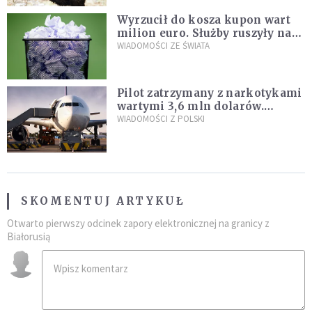
Wyrzucił do kosza kupon wart
milion euro. Służby ruszyły na
poszukiwania
WIADOMOŚCI ZE ŚWIATA
Pilot zatrzymany z narkotykami
wartymi 3,6 mln dolarów.
Śledczy podejrzewają, że latał
WIADOMOŚCI Z POLSKI
pod ich wpływem
SKOMENTUJ ARTYKUŁ
Otwarto pierwszy odcinek zapory elektronicznej na granicy z
Białorusią