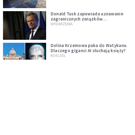
Donald Tusk zapowiada uznawanie
zagranicznych związków
jednopłciowych. "Państwo oblało ten
WYDARZENIA
test"
Dolina Krzemowa puka do Watykanu.
Dlaczego giganci AI słuchają księży?
KOŚCIÓŁ