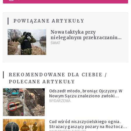
POWIĄZANE ARTYKUŁY
Nowa taktyka przy
nielegalnym przekraczaniu
granicy. Straż Graniczna o
ŚWIAT
ostatniej dobie
REKOMENDOWANE DLA CIEBIE /
POLECANE ARTYKUŁY
Odszedł młodo, broniąc Ojczyzny. W
Nowym Sączu znaleziono zwłoki
mężczyzny z czasów potopu
WYDARZENIA
szwedzkiego
Cud wśród niszczycielskiego ognia.
Strażacy gaszący pożary na Roztoczu