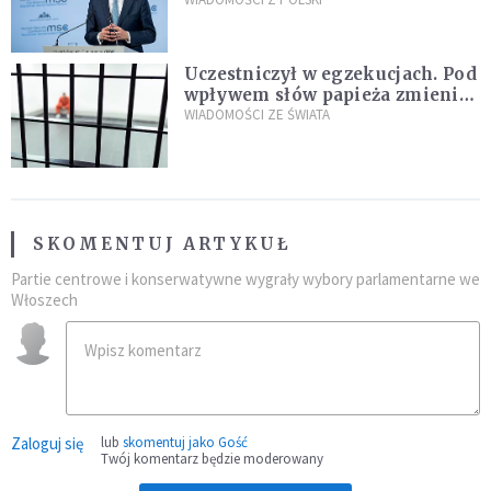
propozycji programu "Rozwój
Plus"
Uczestniczył w egzekucjach. Pod
wpływem słów papieża zmienił
zdanie
WIADOMOŚCI ZE ŚWIATA
SKOMENTUJ ARTYKUŁ
Partie centrowe i konserwatywne wygrały wybory parlamentarne we
Włoszech
Zaloguj się
lub
skomentuj jako Gość
Twój komentarz będzie moderowany