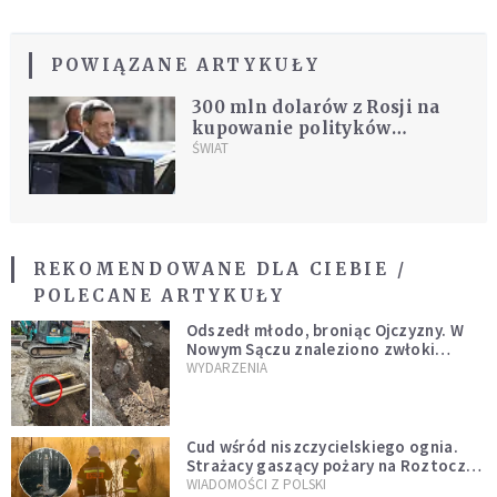
POWIĄZANE ARTYKUŁY
300 mln dolarów z Rosji na
kupowanie polityków
Zachodu. Czy pieniądze
ŚWIAT
płynęły do Włoch?
REKOMENDOWANE DLA CIEBIE /
POLECANE ARTYKUŁY
Odszedł młodo, broniąc Ojczyzny. W
Nowym Sączu znaleziono zwłoki
mężczyzny z czasów potopu
WYDARZENIA
szwedzkiego
Cud wśród niszczycielskiego ognia.
Strażacy gaszący pożary na Roztoczu
opublikowali niezwykłe zdjęcie
WIADOMOŚCI Z POLSKI