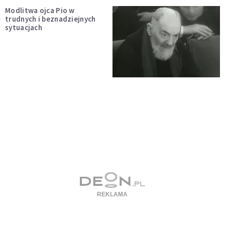
Modlitwa ojca Pio w
trudnych i beznadziejnych
sytuacjach