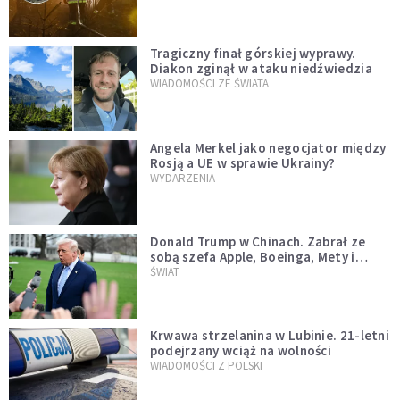
Tragiczny finał górskiej wyprawy.
Diakon zginął w ataku niedźwiedzia
WIADOMOŚCI ZE ŚWIATA
Angela Merkel jako negocjator między
Rosją a UE w sprawie Ukrainy?
WYDARZENIA
Donald Trump w Chinach. Zabrał ze
sobą szefa Apple, Boeinga, Mety i
Muska
ŚWIAT
Krwawa strzelanina w Lubinie. 21-letni
podejrzany wciąż na wolności
WIADOMOŚCI Z POLSKI