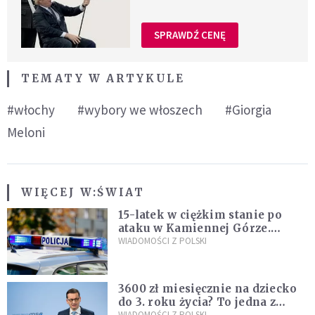
SPRAWDŹ CENĘ
TEMATY W ARTYKULE
#włochy
#wybory we włoszech
#Giorgia
Meloni
WIĘCEJ W:
ŚWIAT
15-latek w ciężkim stanie po
ataku w Kamiennej Górze.
Policja zatrzymała dwóch
WIADOMOŚCI Z POLSKI
nastolatków
3600 zł miesięcznie na dziecko
do 3. roku życia? To jedna z
WIADOMOŚCI Z POLSKI