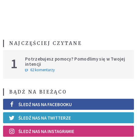
NAJCZĘŚCIEJ CZYTANE
1
Potrzebujesz pomocy? Pomodlimy się w Twojej
intencji
62 komentarzy
BĄDŹ NA BIEŻĄCO
ŚLEDŹ NAS NA FACEBOOKU
ŚLEDŹ NAS NA TWITTERZE
ŚLEDŹ NAS NA INSTAGRAMIE