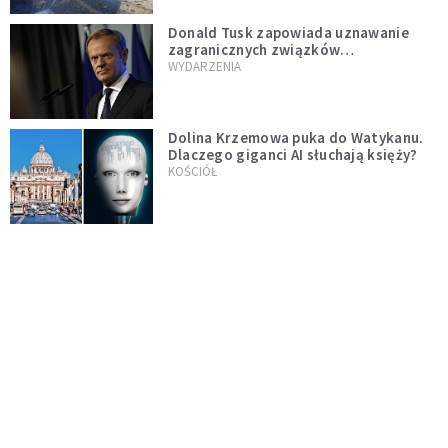
Donald Tusk zapowiada uznawanie
zagranicznych związków
jednopłciowych. "Państwo oblało ten
WYDARZENIA
test"
Dolina Krzemowa puka do Watykanu.
Dlaczego giganci AI słuchają księży?
KOŚCIÓŁ