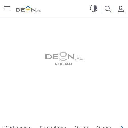
Przejdź do menu głównego
Przejdź do treści
Wydarzenia
Komentarze
Wiara
Wideo
Po 