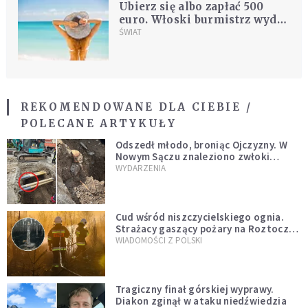
Ubierz się albo zapłać 500
euro. Włoski burmistrz wydał
rozporządzenie, by zadbać o
ŚWIAT
przyzwoitość
REKOMENDOWANE DLA CIEBIE /
POLECANE ARTYKUŁY
Odszedł młodo, broniąc Ojczyzny. W
Nowym Sączu znaleziono zwłoki
mężczyzny z czasów potopu
WYDARZENIA
szwedzkiego
Cud wśród niszczycielskiego ognia.
Strażacy gaszący pożary na Roztoczu
opublikowali niezwykłe zdjęcie
WIADOMOŚCI Z POLSKI
Tragiczny finał górskiej wyprawy.
Diakon zginął w ataku niedźwiedzia