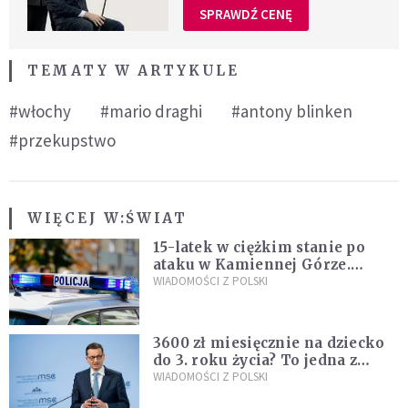
SPRAWDŹ CENĘ
TEMATY W ARTYKULE
#włochy
#mario draghi
#antony blinken
#przekupstwo
WIĘCEJ W:
ŚWIAT
15-latek w ciężkim stanie po
ataku w Kamiennej Górze.
Policja zatrzymała dwóch
WIADOMOŚCI Z POLSKI
nastolatków
3600 zł miesięcznie na dziecko
do 3. roku życia? To jedna z
propozycji programu "Rozwój
WIADOMOŚCI Z POLSKI
Plus"