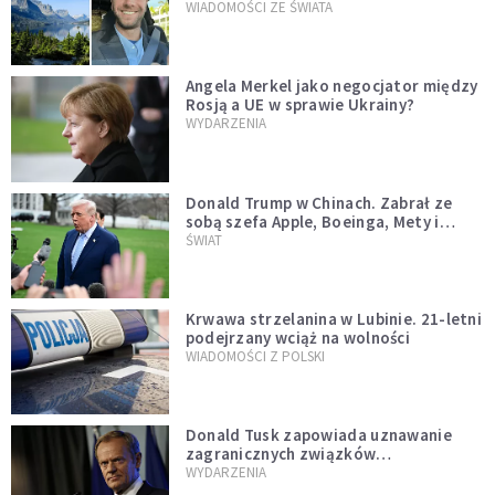
WIADOMOŚCI ZE ŚWIATA
Angela Merkel jako negocjator między
Rosją a UE w sprawie Ukrainy?
WYDARZENIA
Donald Trump w Chinach. Zabrał ze
sobą szefa Apple, Boeinga, Mety i
Muska
ŚWIAT
Krwawa strzelanina w Lubinie. 21-letni
podejrzany wciąż na wolności
WIADOMOŚCI Z POLSKI
Donald Tusk zapowiada uznawanie
zagranicznych związków
jednopłciowych. "Państwo oblało ten
WYDARZENIA
test"