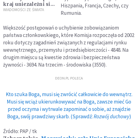
kraj uniezależni się
Hiszpania, Francja, Czechy, czy
od węgla z Rosji, od
WIADOMOŚCI ZE ŚWIATA
Rumunia.
2023 roku - od
rosyjskiej ropy
Większość postępowań o uchybienie zobowiązaniom
państwa członkowskiego, które Komisja rozpoczęła od 2002
roku dotyczy zagadnień związanych z regulacjami rynku
wewnętrznego, przemysłu i przedsiębiorczości - 4848. Na
drugim miejscu są kwestie zdrowia i bezpieczeństwa
żywności - 3694. Na trzecim - środowiska (3550).
DEON.PL POLECA
Kto szuka Boga, musi się zwrócić całkowicie do wewnątrz.
Musi się wciąż ukierunkowywać na Boga, zawsze mieć Go
przed oczyma i wytrwale zapominać o sobie, aż znajdzie
Boga, swój prawdziwy skarb. (Sprawdź:
Rozwój duchowy
)
Źródło: PAP / tk