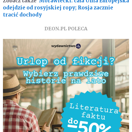
Zobacz także
Morawiecki: cała Unia Europejska
odejdzie od rosyjskiej ropy; Rosja zacznie
tracić dochody
DEON.PL POLECA