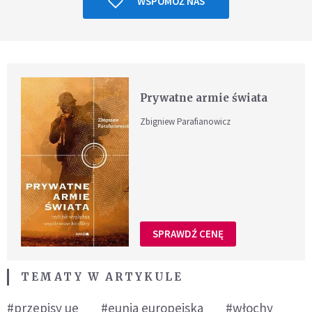
WSPOMÓŻ NAS
Prywatne armie świata
Zbigniew Parafianowicz
SPRAWDŹ CENĘ
TEMATY W ARTYKULE
#przepisy ue
#eunia europejska
#włochy