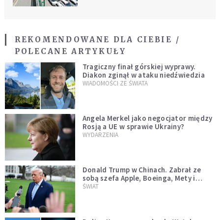
REKOMENDOWANE DLA CIEBIE /
POLECANE ARTYKUŁY
Tragiczny finał górskiej wyprawy.
Diakon zginął w ataku niedźwiedzia
WIADOMOŚCI ZE ŚWIATA
Angela Merkel jako negocjator między
Rosją a UE w sprawie Ukrainy?
WYDARZENIA
Donald Trump w Chinach. Zabrał ze
sobą szefa Apple, Boeinga, Mety i
Muska
ŚWIAT