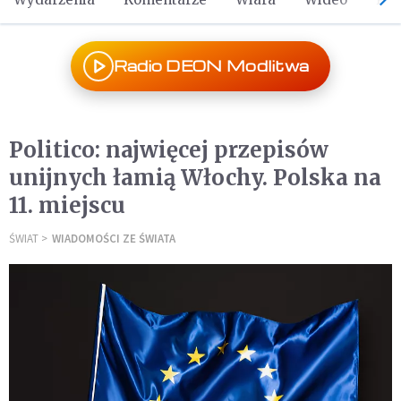
Radio DEON Modlitwa
Politico: najwięcej przepisów
unijnych łamią Włochy. Polska na
11. miejscu
ŚWIAT
WIADOMOŚCI ZE ŚWIATA