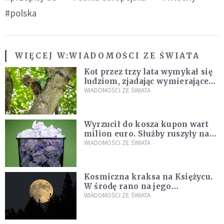
#polska
WIĘCEJ W:
WIADOMOŚCI ZE ŚWIATA
Kot przez trzy lata wymykał się
ludziom, zjadając wymierające
kaczki. W końcu popełnił
WIADOMOŚCI ZE ŚWIATA
fatalny błąd
Wyrzucił do kosza kupon wart
milion euro. Służby ruszyły na
poszukiwania
WIADOMOŚCI ZE ŚWIATA
Kosmiczna kraksa na Księżycu.
W środę rano na jego
powierzchni dojdzie do
WIADOMOŚCI ZE ŚWIATA
niezwykłego zdarzenia