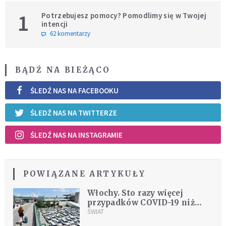
1
Potrzebujesz pomocy? Pomodlimy się w Twojej
intencji
62 komentarzy
BĄDŹ NA BIEŻĄCO
ŚLEDŹ NAS NA FACEBOOKU
ŚLEDŹ NAS NA TWITTERZE
ŚLEDŹ NAS NA INSTAGRAMIE
POWIĄZANE ARTYKUŁY
Włochy. Sto razy więcej
przypadków COVID-19 niż
przed rokiem
ŚWIAT