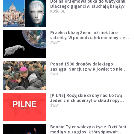
Dolina Krzemowa puka do Watykanu.
Dlaczego giganci AI słuchają księży?
KOŚCIÓŁ
Przeleci bliżej Ziemi niż niektóre
satelity. W poniedziałek miniemy się z
asteroidą, która poprzedzi znacznie
ŚWIAT
większego "gościa"
Ponad 1500 dronów dalekiego
zasięgu. Nuncjusz w Kijowie: to nie
wygląda na wolę zakończenia wojny
ŚWIAT
[PILNE] Rosyjskie drony nad Łotwą.
Jeden z nich uderzył w skład ropy
naftowej
ŚWIAT
Bonnie Tyler walczy o życie. Dziś fani
modlą się za głos, który śpiewał: