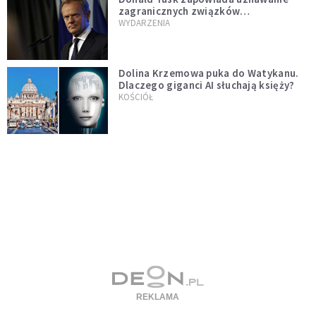
zagranicznych związków
jednopłciowych. "Państwo oblało ten
WYDARZENIA
test"
Dolina Krzemowa puka do Watykanu.
Dlaczego giganci AI słuchają księży?
KOŚCIÓŁ