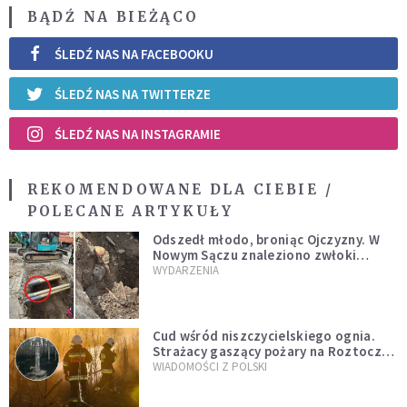
BĄDŹ NA BIEŻĄCO
ŚLEDŹ NAS NA FACEBOOKU
ŚLEDŹ NAS NA TWITTERZE
ŚLEDŹ NAS NA INSTAGRAMIE
REKOMENDOWANE DLA CIEBIE /
POLECANE ARTYKUŁY
Odszedł młodo, broniąc Ojczyzny. W
Nowym Sączu znaleziono zwłoki
mężczyzny z czasów potopu
WYDARZENIA
szwedzkiego
Cud wśród niszczycielskiego ognia.
Strażacy gaszący pożary na Roztoczu
opublikowali niezwykłe zdjęcie
WIADOMOŚCI Z POLSKI