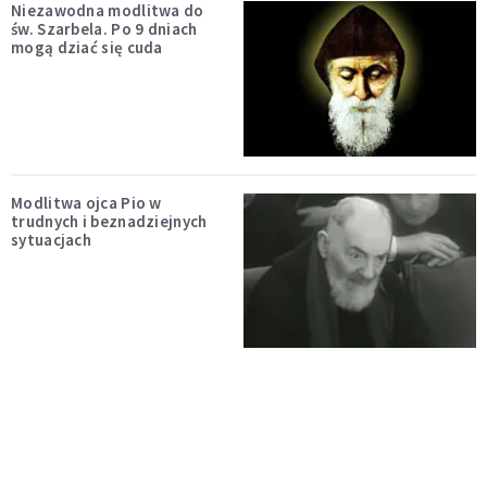
Niezawodna modlitwa do
św. Szarbela. Po 9 dniach
mogą dziać się cuda
Modlitwa ojca Pio w
trudnych i beznadziejnych
sytuacjach