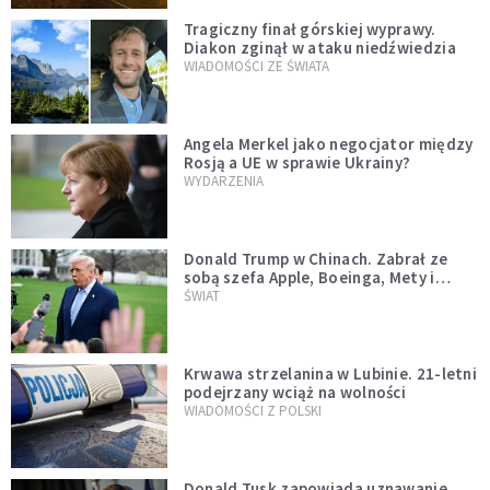
Tragiczny finał górskiej wyprawy.
Diakon zginął w ataku niedźwiedzia
WIADOMOŚCI ZE ŚWIATA
Angela Merkel jako negocjator między
Rosją a UE w sprawie Ukrainy?
WYDARZENIA
Donald Trump w Chinach. Zabrał ze
sobą szefa Apple, Boeinga, Mety i
Muska
ŚWIAT
Krwawa strzelanina w Lubinie. 21-letni
podejrzany wciąż na wolności
WIADOMOŚCI Z POLSKI
Donald Tusk zapowiada uznawanie