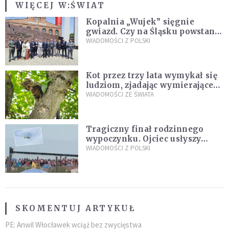
WIĘCEJ W:
ŚWIAT
Kopalnia „Wujek” sięgnie
gwiazd. Czy na Śląsku powstanie
„Dolina Krzemowa”?
WIADOMOŚCI Z POLSKI
Kot przez trzy lata wymykał się
ludziom, zjadając wymierające
kaczki. W końcu popełnił
WIADOMOŚCI ZE ŚWIATA
fatalny błąd
Tragiczny finał rodzinnego
wypoczynku. Ojciec usłyszy
zarzuty
WIADOMOŚCI Z POLSKI
SKOMENTUJ ARTYKUŁ
PE: Anwil Włocławek wciąż bez zwycięstwa