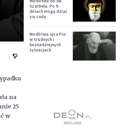
modlitwa do św.
Szarbela. Po 9
dniach mogą dziać
się cuda
Modlitwa ojca Pio
w trudnych i
beznadziejnych
sytuacjach
zypadku
ała na
nnie 25
ać w