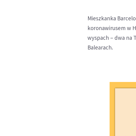
Mieszkanka Barcel
koronawirusem w Hi
wyspach – dwa na Te
Balearach.