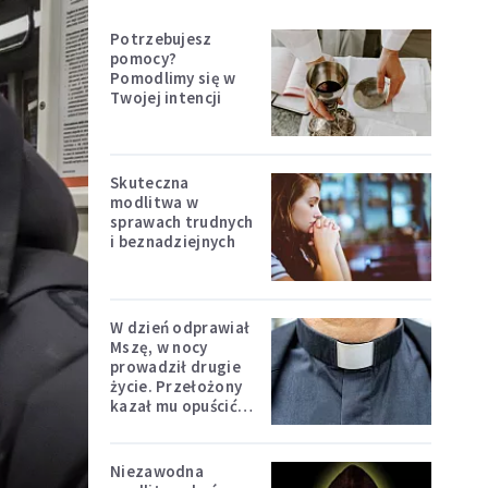
Potrzebujesz
pomocy?
Pomodlimy się w
Twojej intencji
Skuteczna
modlitwa w
sprawach trudnych
i beznadziejnych
W dzień odprawiał
Mszę, w nocy
prowadził drugie
życie. Przełożony
kazał mu opuścić
zakon
Niezawodna