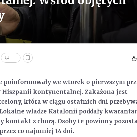
talnej. Wśród objętych
y
ne poinformowały we wtorek o pierwszym pr
 Hiszpanii kontynentalnej. Zakażona jest
elony, która w ciągu ostatnich dni przebyw
 Lokalne władze Katalonii poddały kwaranta
ły kontakt z chorą. Osoby te powinny pozost
rzez co najmniej 14 dni.