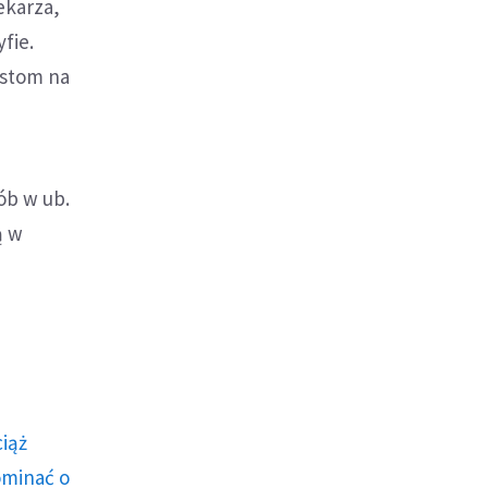
ekarza,
fie.
estom na
ób w ub.
ą w
ciąż
ominać o