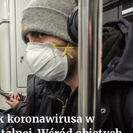
k koronawirusa w