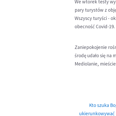
We wtorek testy wy
pary turystów z obj
Wszyscy turyści - o
obecność Covid-19.
Zaniepokojenie rośn
środę udało się na
Mediolanie, mieści
Kto szuka Bo
ukierunkowywać n