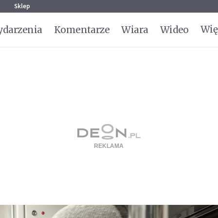
g
Sklep
Wię
darzenia
Komentarze
Wiara
Wideo