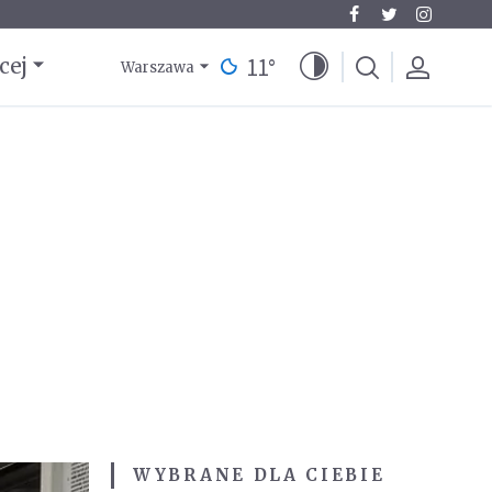
11
°
cej
Warszawa
WYBRANE DLA CIEBIE