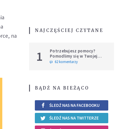
ia
na
NAJCZĘŚCIEJ CZYTANE
rce, na
Potrzebujesz pomocy?
1
Pomodlimy się w Twojej
intencji
62 komentarzy
BĄDŹ NA BIEŻĄCO
ŚLEDŹ NAS NA FACEBOOKU
ŚLEDŹ NAS NA TWITTERZE