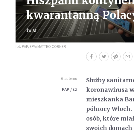
Hiszpanii kontynen
kwarantanną Polac
ŚWIAT
fot. PAP/EPA/MATTEO CORNER
6 lat temu
Służby sanitar
koronawirusa w
PAP / sz
mieszkanka Barc
północy Włoch.
osób, które mia
swoich domach p