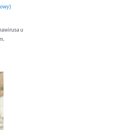
howy
)
awirusa u
m.