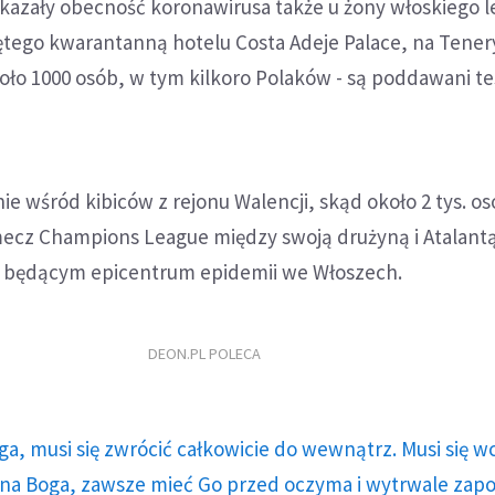
kazały obecność koronawirusa także u żony włoskiego l
ętego kwarantanną hotelu Costa Adeje Palace, na Tenery
koło 1000 osób, w tym kilkoro Polaków - są poddawani t
ie wśród kibiców z rejonu Walencji, skąd około 2 tys. os
 mecz Champions League między swoją drużyną i Atalant
e będącym epicentrum epidemii we Włoszech.
DEON.PL POLECA
ga, musi się zwrócić całkowicie do wewnątrz. Musi się w
a Boga, zawsze mieć Go przed oczyma i wytrwale zap