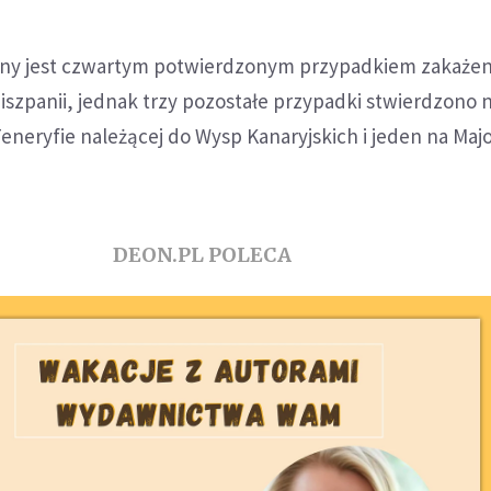
ony jest czwartym potwierdzonym przypadkiem zakażen
szpanii, jednak trzy pozostałe przypadki stwierdzono 
neryfie należącej do Wysp Kanaryjskich i jeden na Majo
DEON.PL POLECA