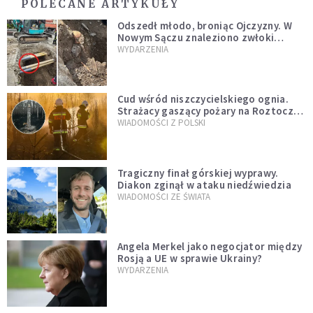
POLECANE ARTYKUŁY
Odszedł młodo, broniąc Ojczyzny. W
Nowym Sączu znaleziono zwłoki
mężczyzny z czasów potopu
WYDARZENIA
szwedzkiego
Cud wśród niszczycielskiego ognia.
Strażacy gaszący pożary na Roztoczu
opublikowali niezwykłe zdjęcie
WIADOMOŚCI Z POLSKI
Tragiczny finał górskiej wyprawy.
Diakon zginął w ataku niedźwiedzia
WIADOMOŚCI ZE ŚWIATA
Angela Merkel jako negocjator między
Rosją a UE w sprawie Ukrainy?
WYDARZENIA