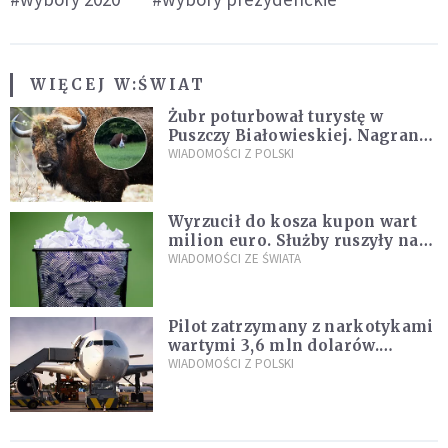
WIĘCEJ W:
ŚWIAT
Żubr poturbował turystę w
Puszczy Białowieskiej. Nagranie
daje do myślenia
WIADOMOŚCI Z POLSKI
Wyrzucił do kosza kupon wart
milion euro. Służby ruszyły na
poszukiwania
WIADOMOŚCI ZE ŚWIATA
Pilot zatrzymany z narkotykami
wartymi 3,6 mln dolarów.
Śledczy podejrzewają, że latał
WIADOMOŚCI Z POLSKI
pod ich wpływem