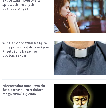
Skuteczna modlitwa w
sprawach trudnych i
beznadziejnych
W dzień odprawiał Mszę, w
nocy prowadził drugie życie.
Przełożony kazał mu
opuścić zakon
Niezawodna modlitwa do
św. Szarbela. Po 9 dniach
mogą dziać się cuda