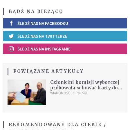
BĄDŹ NA BIEŻĄCO
ŚLEDŹ NAS NA FACEBOOKU
ŚLEDŹ NAS NA TWITTERZE
ŚLEDŹ NAS NA INSTAGRAMIE
POWIĄZANE ARTYKUŁY
Członkini komisji wyborczej
próbowała schować karty do
głosownia
WIADOMOŚCI Z POLSKI
REKOMENDOWANE DLA CIEBIE /