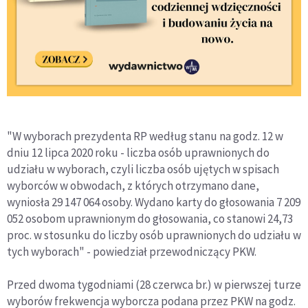
"W wyborach prezydenta RP według stanu na godz. 12 w
dniu 12 lipca 2020 roku - liczba osób uprawnionych do
udziału w wyborach, czyli liczba osób ujętych w spisach
wyborców w obwodach, z których otrzymano dane,
wyniosła 29 147 064 osoby. Wydano karty do głosowania 7 209
052 osobom uprawnionym do głosowania, co stanowi 24,73
proc. w stosunku do liczby osób uprawnionych do udziału w
tych wyborach" - powiedział przewodniczący PKW.
Przed dwoma tygodniami (28 czerwca br.) w pierwszej turze
wyborów frekwencja wyborcza podana przez PKW na godz.