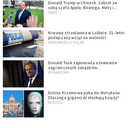
Donald Trump w Chinach. Zabrał ze
sobą szefa Apple, Boeinga, Mety i
Muska
ŚWIAT
Krwawa strzelanina w Lubinie. 21-letni
podejrzany wciąż na wolności
WIADOMOŚCI Z POLSKI
Donald Tusk zapowiada uznawanie
zagranicznych związków
jednopłciowych. "Państwo oblało ten
WYDARZENIA
test"
Dolina Krzemowa puka do Watykanu.
Dlaczego giganci AI słuchają księży?
KOŚCIÓŁ