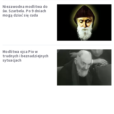
Niezawodna modlitwa do
św. Szarbela. Po 9 dniach
mogą dziać się cuda
Modlitwa ojca Pio w
trudnych i beznadziejnych
sytuacjach