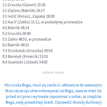
1:1 Gruszka (Galant) 25:28
2:1 Ziętara (Bakrlik) 26:27
3:1 Ivičič (Kolusz, Zapała) 28:09
3:2 Kacíř (Zaťko) 31:12, w podwójnej przewadze
4:2 Bakrlik 38:14
5:2 Gruszka 38:40
5:3 Zaťko 48:53, w przewadze
6:3 Bakrlik 49:23
7:3 Dziubiński (Gruszka) 50:54
8:3 Baranyk (Kmiecik) 52:01
8:4 Sowiński (Jóźwik) 54:05
DEON.PL POLECA
Kto szuka Boga, musi się zwrócić całkowicie do wewnątrz.
Musi się wciąż ukierunkowywać na Boga, zawsze mieć Go
przed oczyma i wytrwale zapominać o sobie, aż znajdzie
Boga, swój prawdziwy skarb. (Sprawdź:
Rozwój duchowy
)