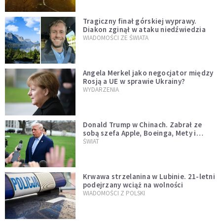
Tragiczny finał górskiej wyprawy.
Diakon zginął w ataku niedźwiedzia
WIADOMOŚCI ZE ŚWIATA
Angela Merkel jako negocjator między
Rosją a UE w sprawie Ukrainy?
WYDARZENIA
Donald Trump w Chinach. Zabrał ze
sobą szefa Apple, Boeinga, Mety i
Muska
ŚWIAT
Krwawa strzelanina w Lubinie. 21-letni
podejrzany wciąż na wolności
WIADOMOŚCI Z POLSKI