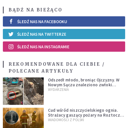
BĄDŹ NA BIEŻĄCO
ŚLEDŹ NAS NA FACEBOOKU
ŚLEDŹ NAS NA TWITTERZE
ŚLEDŹ NAS NA INSTAGRAMIE
REKOMENDOWANE DLA CIEBIE /
POLECANE ARTYKUŁY
Odszedł młodo, broniąc Ojczyzny. W
Nowym Sączu znaleziono zwłoki
mężczyzny z czasów potopu
WYDARZENIA
szwedzkiego
Cud wśród niszczycielskiego ognia.
Strażacy gaszący pożary na Roztoczu
opublikowali niezwykłe zdjęcie
WIADOMOŚCI Z POLSKI