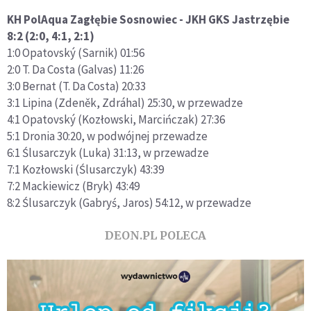
KH PolAqua Zagłębie Sosnowiec - JKH GKS Jastrzębie
8:2 (2:0, 4:1, 2:1)
1:0 Opatovský (Sarnik) 01:56
2:0 T. Da Costa (Galvas) 11:26
3:0 Bernat (T. Da Costa) 20:33
3:1 Lipina (Zdeněk, Zdráhal) 25:30, w przewadze
4:1 Opatovský (Kozłowski, Marcińczak) 27:36
5:1 Dronia 30:20, w podwójnej przewadze
6:1 Ślusarczyk (Luka) 31:13, w przewadze
7:1 Kozłowski (Ślusarczyk) 43:39
7:2 Mackiewicz (Bryk) 43:49
8:2 Ślusarczyk (Gabryś, Jaros) 54:12, w przewadze
DEON.PL POLECA