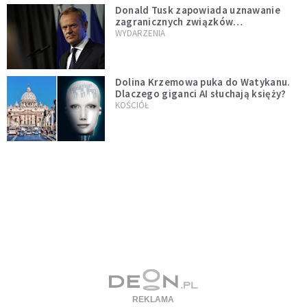
Donald Tusk zapowiada uznawanie
zagranicznych związków
jednopłciowych. "Państwo oblało ten
WYDARZENIA
test"
Dolina Krzemowa puka do Watykanu.
Dlaczego giganci AI słuchają księży?
KOŚCIÓŁ