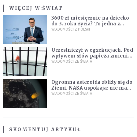
WIĘCEJ W:
ŚWIAT
3600 zł miesięcznie na dziecko
do 3. roku życia? To jedna z
propozycji programu "Rozwój
WIADOMOŚCI Z POLSKI
Plus"
Uczestniczył w egzekucjach. Pod
wpływem słów papieża zmienił
zdanie
WIADOMOŚCI ZE ŚWIATA
Ogromna asteroida zbliży się do
Ziemi. NASA uspokaja: nie ma
zagrożenia
WIADOMOŚCI ZE ŚWIATA
SKOMENTUJ ARTYKUŁ