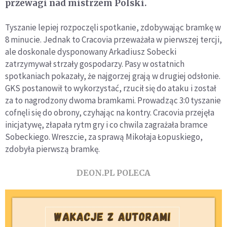
przewagi nad mistrzem Polski.
Tyszanie lepiej rozpoczęli spotkanie, zdobywając bramkę w
8 minucie. Jednak to Cracovia przeważała w pierwszej tercji,
ale doskonale dysponowany Arkadiusz Sobecki
zatrzymywał strzały gospodarzy. Pasy w ostatnich
spotkaniach pokazały, że najgorzej grają w drugiej odsłonie.
GKS postanowił to wykorzystać, rzucił się do ataku i został
za to nagrodzony dwoma bramkami. Prowadząc 3:0 tyszanie
cofnęli się do obrony, czyhając na kontry. Cracovia przejęła
inicjatywę, złapała rytm gry i co chwila zagrażała bramce
Sobeckiego. Wreszcie, za sprawą Mikołaja Łopuskiego,
zdobyła pierwszą bramkę.
DEON.PL POLECA