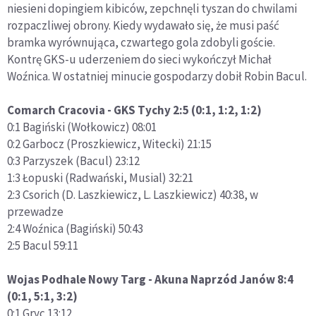
niesieni dopingiem kibiców, zepchnęli tyszan do chwilami
rozpaczliwej obrony. Kiedy wydawało się, że musi paść
bramka wyrównująca, czwartego gola zdobyli goście.
Kontrę GKS-u uderzeniem do sieci wykończył Michał
Woźnica. W ostatniej minucie gospodarzy dobił Robin Bacul.
Comarch Cracovia - GKS Tychy 2:5 (0:1, 1:2, 1:2)
0:1 Bagiński (Wołkowicz) 08:01
0:2 Garbocz (Proszkiewicz, Witecki) 21:15
0:3 Parzyszek (Bacul) 23:12
1:3 Łopuski (Radwański, Musial) 32:21
2:3 Csorich (D. Laszkiewicz, L. Laszkiewicz) 40:38, w
przewadze
2:4 Woźnica (Bagiński) 50:43
2:5 Bacul 59:11
Wojas Podhale Nowy Targ - Akuna Naprzód Janów 8:4
(0:1, 5:1, 3:2)
0:1 Gryc 13:12